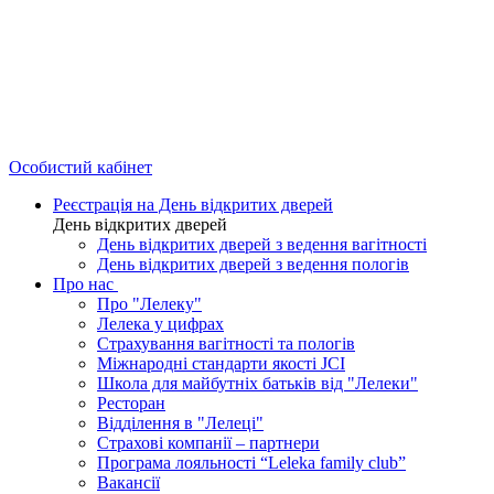
Особистий кабінет
Реєстрація на День відкритих дверей
День відкритих дверей
День відкритих дверей з ведення вагітності
День відкритих дверей з ведення пологів
Про нас
Про "Лелеку"
Лелека у цифрах
Страхування вагітності та пологів
Міжнародні стандарти якості JCI
Школа для майбутніх батьків від "Лелеки"
Ресторан
Відділення в "Лелеці"
Страхові компанії – партнери
Програма лояльності “Leleka family club”
Вакансії