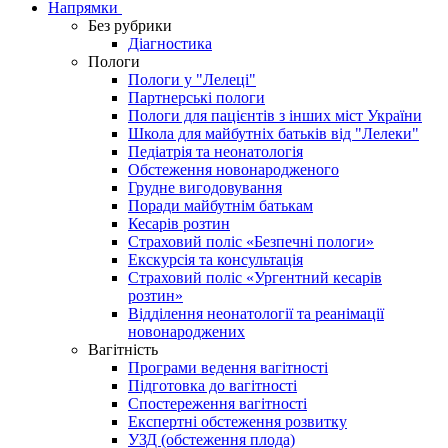
Напрямки
Без рубрики
Діагностика
Пологи
Пологи у "Лелеці"
Партнерські пологи
Пологи для пацієнтів з інших міст України
Школа для майбутніх батьків від "Лелеки"
Педіатрія та неонатологія
Обстеження новонародженого
Грудне вигодовування
Поради майбутнім батькам
Кесарів розтин
Страховий поліс «Безпечні пологи»
Екскурсія та консультація
Страховий поліс «Ургентний кесарів
розтин»
Відділення неонатології та реанімації
новонароджених
Вагітність
Програми ведення вагітності
Підготовка до вагітності
Спостереження вагітності
Експертні обстеження розвитку
УЗД (обстеження плода)