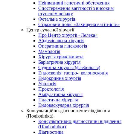
Неінвазивні генетичні обстеження
Спостереження вагітності з високим
ступенем ризику
Фетальна хірургія
Страховий поліс «Захищена вагітність»
Центр сучасної хірургії
Про Центр хірургії «Лелека»
Абдомінальна хірургія
Оперативна гінекологія
Мамологія
Хірургія гриж живота
Баріатрична хірургія
Судинна хірургія (флебологія)
Ендоскопія: гастро-, колоноскопія
Ендокринна хірургія
Урологія
Проктологія
Амбулаторна хірургія
Пластична хірургія
Ендоваскулярна хірургія
Консультаційно-діагностичне відділення
(Поліклініка)
Консультативно-діагностичні відділення
(Поліклініки)
Діагностика