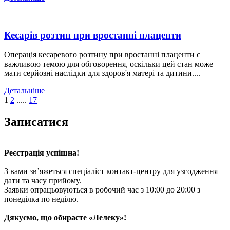
Кесарів розтин при вростанні плаценти
Операція кесаревого розтину при вростанні плаценти є
важливою темою для обговорення, оскільки цей стан може
мати серйозні наслідки для здоров'я матері та дитини....
Детальніше
1
2
.....
17
Записатися
Реєстрація успішна!
З вами зв’яжеться спеціаліст контакт-центру для узгодження
дати та часу прийому.
Заявки опрацьовуються в робочий час з 10:00 до 20:00 з
понеділка по неділю.
Дякуємо, що обираєте «Лелеку»!