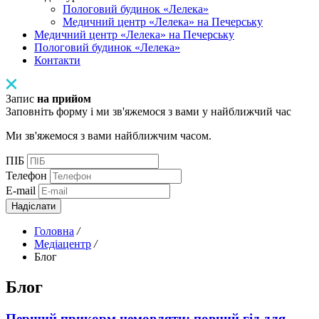
Пологовий будинок «Лелека»
Медичний центр «Лелека» на Печерську
Медичний центр «Лелека» на Печерську
Пологовий будинок «Лелека»
Контакти
Запис
на прийом
Заповніть форму і ми зв'яжемося з вами у найближчий час
Ми зв'яжемося з вами найближчим часом.
ПІБ
Телефон
E-mail
Надіслати
Головна
/
Медіацентр
/
Блог
Блог
Перший прикорм немовляти: повний гід для...