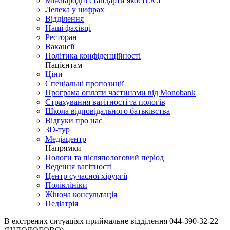
Міжнародні стандарти якості JCI
Лелека у цифрах
Відділення
Наші фахівці
Ресторан
Вакансії
Політика конфіденційності
Пацієнтам
Ціни
Спеціальні пропозиції
Програма оплати частинами від Monobank
Страхування вагітності та пологів
Школа відповідального батьківства
Відгуки про нас
3D-тур
Медіацентр
Напрямки
Пологи та післяпологовий період
Ведення вагітності
Центр сучасної хірургії
Поліклініки
Жіноча консультація
Педіатрія
В екстрених ситуаціях приймальне відділення
044-390-32-22