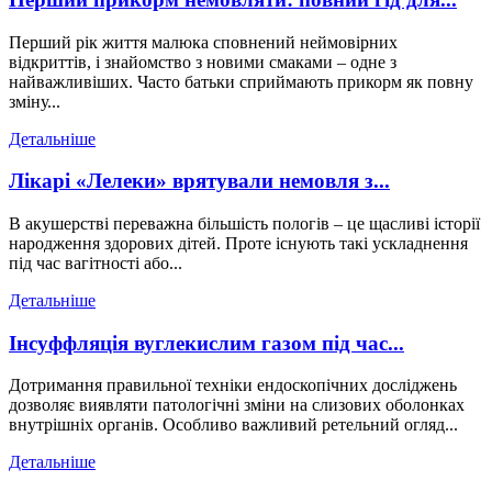
Перший рік життя малюка сповнений неймовірних
відкриттів, і знайомство з новими смаками ‒ одне з
найважливіших. Часто батьки сприймають прикорм як повну
зміну...
Детальніше
Лікарі «Лелеки» врятували немовля з...
В акушерстві переважна більшість пологів – це щасливі історії
народження здорових дітей. Проте існують такі ускладнення
під час вагітності або...
Детальніше
Інсуффляція вуглекислим газом під час...
Дотримання правильної техніки ендоскопічних досліджень
дозволяє виявляти патологічні зміни на слизових оболонках
внутрішніх органів. Особливо важливий ретельний огляд...
Детальніше