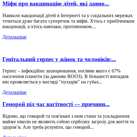
Міфи про вакцинацію дітей, які давно...
Навколо вакцинації дітей в Інтернеті та у соціальних мережах
точиться дуже багато суперечок та міфів. Хтось є прибічником
вакцинації, а хтось навпаки, противником....
Детальніше
Генітальний герпес у жінок та чоловіків:...
Герпес – інфекційне захворювання, носіями якого є 67%
населення планети (за даними ВООЗ). В більшості випадків
він проявляється у вигляді "пухирів" на губах...
Детальніше
Геморой під час вагітності — причини...
Відомо, що геморой та пов'язані з ним стани та ускладнення
майже ніколи не являють собою серйозну загрозу для життя та
здоров’я. Але треба розуміти, що геморой...