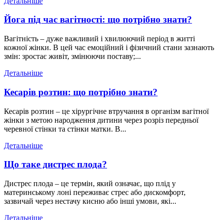
Детальніше
Йога під час вагітності: що потрібно знати?
Вагітність – дуже важливий і хвилюючий період в житті
кожної жінки. В цей час емоційний і фізичний стани зазнають
змін: зростає живіт, змінюючи поставу;...
Детальніше
Кесарів розтин: що потрібно знати?
Кесарів розтин – це хірургічне втручання в організм вагітної
жінки з метою народження дитини через розріз передньої
черевної стінки та стінки матки. В...
Детальніше
Що таке дистрес плода?
Дистрес плода – це термін, який означає, що плід у
материнському лоні переживає стрес або дискомфорт,
зазвичай через нестачу кисню або інші умови, які...
Детальніше