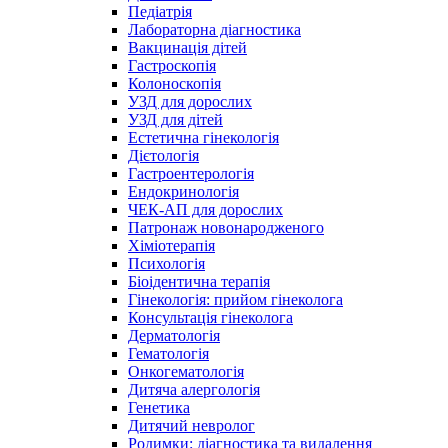
Педіатрія
Лабораторна діагностика
Вакцинація дітей
Гастроскопія
Колоноскопія
УЗД для дорослих
УЗД для дітей
Естетична гінекологія
Дієтологія
Гастроентерологія
Ендокринологія
ЧЕК-АП для дорослих
Патронаж новонародженого
Хіміотерапія
Психологія
Біоідентична терапія
Гінекологія: прийом гінеколога
Консультація гінеколога
Дерматологія
Гематологія
Онкогематологія
Дитяча алергологія
Генетика
Дитячий невролог
Родимки: діагностика та видалення