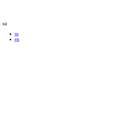
ua
ru
en