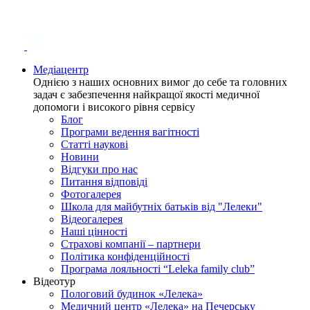
Медіацентр
Однією з наших основних вимог до себе та головних
задач є забезпечення найкращої якості медичної
допомоги і високого рівня сервісу
Блог
Програми ведення вагітності
Статті наукові
Новини
Відгуки про нас
Питання відповіді
Фотогалерея
Школа для майбутніх батьків від "Лелеки"
Відеогалерея
Наші цінності
Страхові компанії – партнери
Політика конфіденційності
Програма лояльності “Leleka family club”
Відеотур
Пологовий будинок «Лелека»
Медичний центр «Лелека» на Печерську