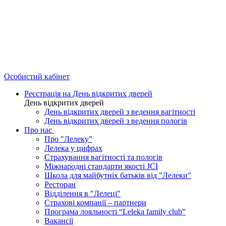
Особистий кабінет
Реєстрація на День відкритих дверей
День відкритих дверей
День відкритих дверей з ведення вагітності
День відкритих дверей з ведення пологів
Про нас
Про "Лелеку"
Лелека у цифрах
Страхування вагітності та пологів
Міжнародні стандарти якості JCI
Школа для майбутніх батьків від "Лелеки"
Ресторан
Відділення в "Лелеці"
Страхові компанії – партнери
Програма лояльності “Leleka family club”
Вакансії