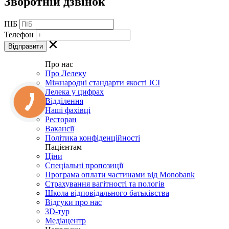
Зворотній дзвінок
ПІБ
Телефон
Про нас
Про Лелеку
Міжнародні стандарти якості JCI
Лелека у цифрах
Відділення
Наші фахівці
Ресторан
Вакансії
Політика конфіденційності
Пацієнтам
Ціни
Спеціальні пропозиції
Програма оплати частинами від Monobank
Страхування вагітності та пологів
Школа відповідального батьківства
Відгуки про нас
3D-тур
Медіацентр