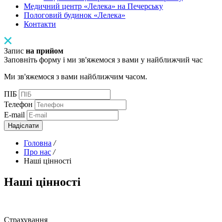
Медичний центр «Лелека» на Печерську
Пологовий будинок «Лелека»
Контакти
Запис
на прийом
Заповніть форму і ми зв'яжемося з вами у найближчий час
Ми зв'яжемося з вами найближчим часом.
ПІБ
Телефон
E-mail
Надіслати
Головна
/
Про нас
/
Наші цінності
Наші
цінності
Страхування