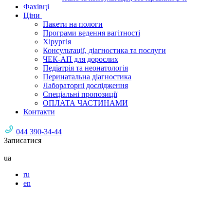
Фахівці
Ціни
Пакети на пологи
Програми ведення вагітності
Хірургія
Консультації, діагностика та послуги
ЧЕК-АП для дорослих
Педіатрія та неонатологія
Перинатальна діагностика
Лабораторні дослідження
Спеціальні пропозиції
ОПЛАТА ЧАСТИНАМИ
Контакти
044 390-34-44
Записатися
ua
ru
en