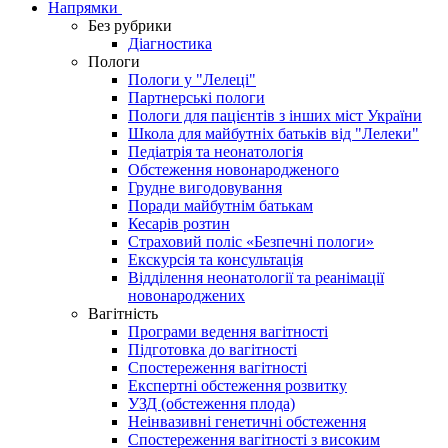
Напрямки
Без рубрики
Діагностика
Пологи
Пологи у "Лелеці"
Партнерські пологи
Пологи для пацієнтів з інших міст України
Школа для майбутніх батьків від "Лелеки"
Педіатрія та неонатологія
Обстеження новонародженого
Грудне вигодовування
Поради майбутнім батькам
Кесарів розтин
Страховий поліс «Безпечні пологи»
Екскурсія та консультація
Відділення неонатології та реанімації
новонароджених
Вагітність
Програми ведення вагітності
Підготовка до вагітності
Спостереження вагітності
Експертні обстеження розвитку
УЗД (обстеження плода)
Неінвазивні генетичні обстеження
Спостереження вагітності з високим