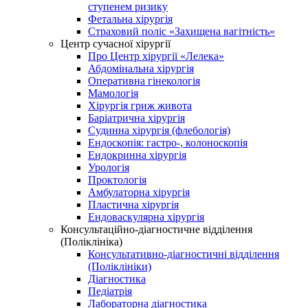
ступенем ризику
Фетальна хірургія
Страховий поліс «Захищена вагітність»
Центр сучасної хірургії
Про Центр хірургії «Лелека»
Абдомінальна хірургія
Оперативна гінекологія
Мамологія
Хірургія гриж живота
Баріатрична хірургія
Судинна хірургія (флебологія)
Ендоскопія: гастро-, колоноскопія
Ендокринна хірургія
Урологія
Проктологія
Амбулаторна хірургія
Пластична хірургія
Ендоваскулярна хірургія
Консультаційно-діагностичне відділення
(Поліклініка)
Консультативно-діагностичні відділення
(Поліклініки)
Діагностика
Педіатрія
Лабораторна діагностика