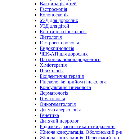
Вакцинація дітей
Гастроскопія
Колоноскопія
УЗД для дорослих
УЗД для дітей
Естетична гінекологія
Дієтологія
Гастроентерологія
Ендокринологія
ЧЕК-АП для дорослих
Патронаж новонародженого
Хіміотерапія
Психологія
Біоідентична терапія
Гінекологія: прийом гінеколога
Консультація гінеколога
Дерматологія
Гематологія
Онкогематологія
Дитяча алергологія
Генетика
Дитячий невролог
Родимки: діагностика та видалення
Жіноча консультація, Оболонський р-н
Жіноча консультація, Печерський р-н