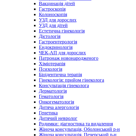
Вакцинація дітей
Гастроскопія
Колоноскопія
УЗД для дорослих
УЗД для дітей
Естетична гінекологія
Дієтологія
Гастроентерологія
Ендокринологія
ЧЕК-АП для дорослих
Патронаж новонародженого
Хіміотерапія
Психологія
Біоідентична терапія
Гінекологія: прийом гінеколога
Консультація гінеколога
Дерматологія
Гематологія
Онкогематологія
Дитяча алергологія
Генетика
Дитячий невролог
Родимки: діагностика та видалення
Жіноча консультація, Оболонський р-н
Жіноча консультація, Печерський р-н