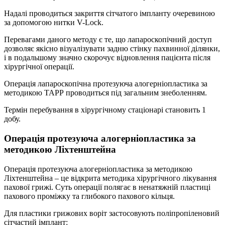
Надалі проводиться закриття сітчатого імпланту очеревиною
за допомогою нитки V-Lock.
Перевагами даного методу є те, що лапароскопічний доступ
дозволяє якісно візуалізувати задню стінку пахвинної ділянки,
і в подальшому значно скорочує відновлення пацієнта після
хірургічної операції.
Операція лапароскопічна протезуюча алогерніопластика за
методикою ТАРР проводиться під загальним знеболенням.
Термін перебування в хірургічному стаціонарі становить 1
добу.
Операція протезуюча алогерніопластика за
методикою Ліхтенштейна
Операція протезуюча алогерніопластика за методикою
Ліхтенштейна – це відкрита методика хірургічного лікування
пахової грижі. Суть операції полягає в ненатяжній пластиці
пахового проміжку та глибокого пахового кільця.
Для пластики грижових воріт застосовують поліпропіленовий
сітчастий імплант: