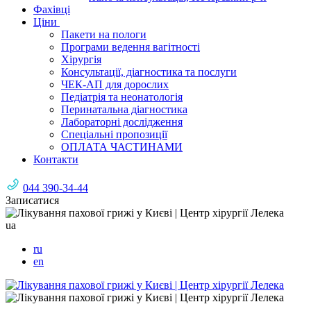
Фахівці
Ціни
Пакети на пологи
Програми ведення вагітності
Хірургія
Консультації, діагностика та послуги
ЧЕК-АП для дорослих
Педіатрія та неонатологія
Перинатальна діагностика
Лабораторні дослідження
Спеціальні пропозиції
ОПЛАТА ЧАСТИНАМИ
Контакти
044 390-34-44
Записатися
ua
ru
en