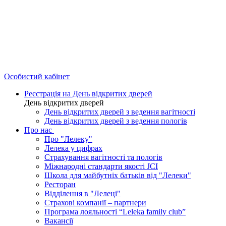
Особистий кабінет
Реєстрація на День відкритих дверей
День відкритих дверей
День відкритих дверей з ведення вагітності
День відкритих дверей з ведення пологів
Про нас
Про "Лелеку"
Лелека у цифрах
Страхування вагітності та пологів
Міжнародні стандарти якості JCI
Школа для майбутніх батьків від "Лелеки"
Ресторан
Відділення в "Лелеці"
Страхові компанії – партнери
Програма лояльності “Leleka family club”
Вакансії