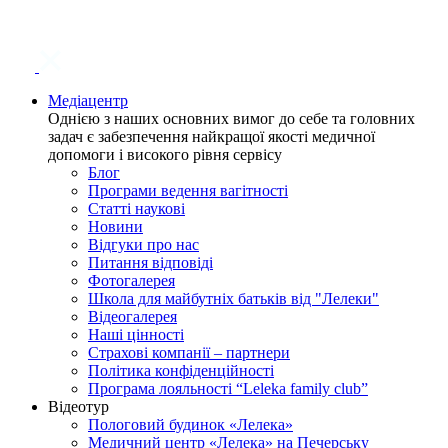
Медіацентр
Однією з наших основних вимог до себе та головних
задач є забезпечення найкращої якості медичної
допомоги і високого рівня сервісу
Блог
Програми ведення вагітності
Статті наукові
Новини
Відгуки про нас
Питання відповіді
Фотогалерея
Школа для майбутніх батьків від "Лелеки"
Відеогалерея
Наші цінності
Страхові компанії – партнери
Політика конфіденційності
Програма лояльності “Leleka family club”
Відеотур
Пологовий будинок «Лелека»
Медичний центр «Лелека» на Печерську