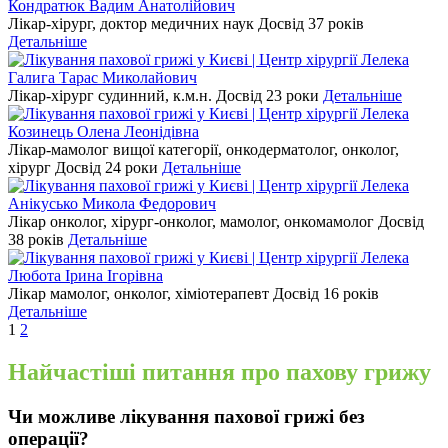
Кондратюк Вадим Анатолійович
Лікар-хірург, доктор медичних наук
Досвід 37 років
Детальніше
Галига Тарас Миколайович
Лікар-хірург судинний, к.м.н.
Досвід 23 роки
Детальніше
Козинець Олена Леонідівна
Лікар-мамолог вищої категорії, онкодерматолог, онколог,
хірург
Досвід 24 роки
Детальніше
Анікусько Микола Федорович
Лікар онколог, хірург-онколог, мамолог, онкомамолог
Досвід
38 років
Детальніше
Любота Ірина Ігорівна
Лікар мамолог, онколог, хіміотерапевт
Досвід 16 років
Детальніше
1
2
Найчастіші питання про пахову грижу
Чи можливе лікування пахової грижі без
операції?