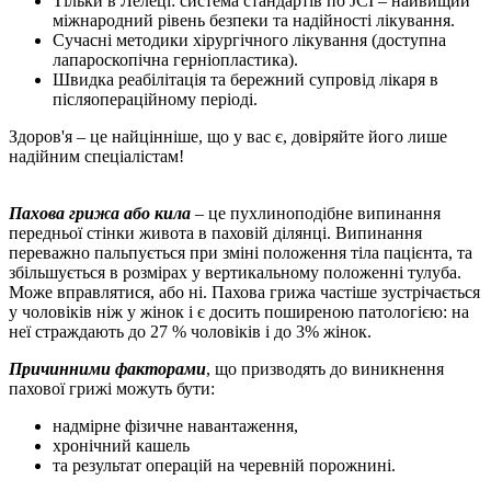
Тільки в Лелеці: система стандартів по JCI – найвищий
міжнародний рівень безпеки та надійності лікування.
Сучасні методики хірургічного лікування (доступна
лапароскопічна герніопластика).
Швидка реабілітація та бережний супровід лікаря в
післяопераційному періоді.
Здоров'я – це найцінніше, що у вас є, довіряйте його лише
надійним спеціалістам!
Пахова грижа або кила
– це пухлиноподібне випинання
передньої стінки живота в паховій ділянці. Випинання
переважно пальпується при зміні положення тіла пацієнта, та
збільшується в розмірах у вертикальному положенні тулуба.
Може вправлятися, або ні. Пахова грижа частіше зустрічається
у чоловіків ніж у жінок і є досить поширеною патологією: на
неї страждають до 27 % чоловіків і до 3% жінок.
Причинними факторами
, що призводять до виникнення
пахової грижі можуть бути:
надмірне фізичне навантаження,
хронічний кашель
та результат операцій на черевній порожнині.