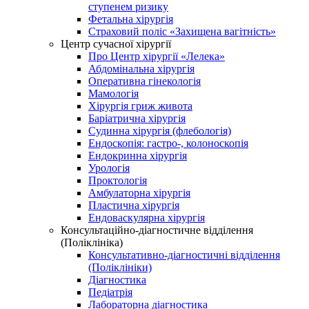
ступенем ризику
Фетальна хірургія
Страховий поліс «Захищена вагітність»
Центр сучасної хірургії
Про Центр хірургії «Лелека»
Абдомінальна хірургія
Оперативна гінекологія
Мамологія
Хірургія гриж живота
Баріатрична хірургія
Судинна хірургія (флебологія)
Ендоскопія: гастро-, колоноскопія
Ендокринна хірургія
Урологія
Проктологія
Амбулаторна хірургія
Пластична хірургія
Ендоваскулярна хірургія
Консультаційно-діагностичне відділення
(Поліклініка)
Консультативно-діагностичні відділення
(Поліклініки)
Діагностика
Педіатрія
Лабораторна діагностика