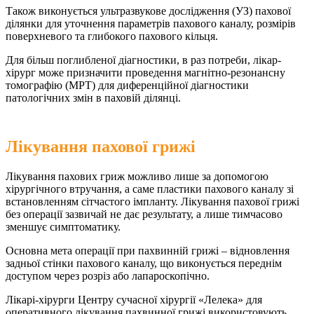
Також виконується ультразвукове дослідження (УЗ) пахової
ділянки для уточнення параметрів пахового каналу, розмірів
поверхневого та глибокого пахового кільця.
Для більш поглибленої діагностики, в раз потреби, лікар-
хірург може призначити проведення магнітно-резонансну
томографію (МРТ) для диференційної діагностики
патологічних змін в паховій ділянці.
Лікування пахової грижі
Лікування пахових гриж можливо лише за допомогою
хірургічного втручання, а саме пластики пахового каналу зі
встановленням сітчастого імпланту. Лікування пахової грижі
без операції зазвичай не дає результату, а лише тимчасово
зменшує симптоматику.
Основна мета операції при пахвинній грижі – відновлення
задньої стінки пахового каналу, що виконується переднім
доступом через розріз або лапароскопічно.
Лікарі-хірурги Центру сучасної хірургії «Лелека» для
оперативного лікування пахвинної грижі використовують