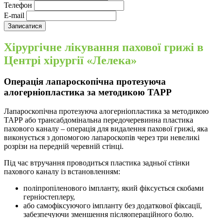
Телефон
E-mail
Хірургічне лікування пахової грижі в
Центрі хірургії «Лелека»
Операція лапароскопічна протезуюча
алогерніопластика за методикою ТАРР
Лапароскопічна протезуюча алогерніопластика за методикою
ТАРР або трансабдомінальна передочеревинна пластика
пахового каналу – операція для видалення пахової грижі, яка
виконується з допомогою лапароскопів через три невеликі
розрізи на передній черевній стінці.
Під час втручання проводиться пластика задньої стінки
пахового каналу із встановленням:
поліпропіленового імпланту, який фіксується скобами
герніостеплеру,
або самофіксуючого імпланту без додаткової фіксації,
забезпечуючи зменшення післяопераційного болю.