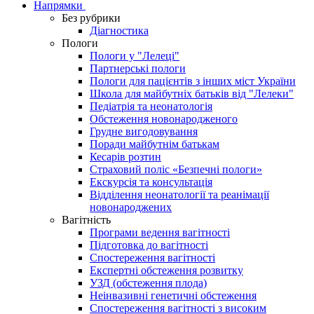
Напрямки
Без рубрики
Діагностика
Пологи
Пологи у "Лелеці"
Партнерські пологи
Пологи для пацієнтів з інших міст України
Школа для майбутніх батьків від "Лелеки"
Педіатрія та неонатологія
Обстеження новонародженого
Грудне вигодовування
Поради майбутнім батькам
Кесарів розтин
Страховий поліс «Безпечні пологи»
Екскурсія та консультація
Відділення неонатології та реанімації
новонароджених
Вагітність
Програми ведення вагітності
Підготовка до вагітності
Спостереження вагітності
Експертні обстеження розвитку
УЗД (обстеження плода)
Неінвазивні генетичні обстеження
Спостереження вагітності з високим