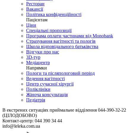
Ресторан
Вакансії
Політика конфіденційності
Пацієнтам
Ціни
Спеціальні пропозиції
Програма оплати частинами від Monobank
Страхування вагітності та пологів
Школа відповідального батьківства
Відгуки про нас
3D-тур
Медіацентр
Напрямки
Пологи та післяпологовий період
Ведення вагітності
Центр сучасної хірургії
Поліклініки
Жіноча консультація
Педіатрія
В екстрених ситуаціях приймальне відділення
044-390-32-22
(ЦІЛОДОБОВО)
Контакт-центр:
044 390 34 44
info@leleka.com.ua