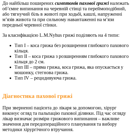
До найбільш поширених
симптомів пахової грижі
належать
об’ємне випинання на черевній стінці та переймоподібний,
або тягнучий біль в животі при ходьбі, кашлі, напруженні
м’язів живота та при сильному навантаженні на м’язи
передньої черевної стінки.
За класифікацією L.M.Nyhus грижі поділяють на 4 типи:
Тип І – коса грижа без розширення глибокого пахового
кільця.
Тип ІІ – коса грижа з розширенням глибокого пахового
кільця до 2 см.
Тип ІІІ – пряма грижа, коса грижа, яка опускається у
мошонку, стегнова грижа.
Тип ІV – рецидивуюча грижа.
Діагностика пахової грижі
При зверненні пацієнта до лікаря за допомогою, хірург
виконує огляд та пальпацію пахової ділянки. Під час огляду
лікар визначає розміри грижового випинання – важливе
значення для передопераційного планування та вибору
методики хірургічного втручання.