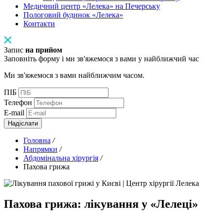
Медичний центр «Лелека» на Печерську
Пологовий будинок «Лелека»
Контакти
Запис
на прийом
Заповніть форму і ми зв'яжемося з вами у найближчий час
Ми зв'яжемося з вами найближчим часом.
ПІБ
Телефон
E-mail
Надіслати
Головна
/
Напрямки
/
Абдомінальна хірургія
/
Пахова грижа
Пахова грижа: лікування у «Лелеці»