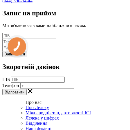
(044) 390-34-44
Запис
на прийом
Ми зв'яжемося з вами найближчим часом.
Зворотній дзвінок
ПІБ
Телефон
Про нас
Про Лелеку
Міжнародні стандарти якості JCI
Лелека у цифрах
Відділення
Наші фахівці