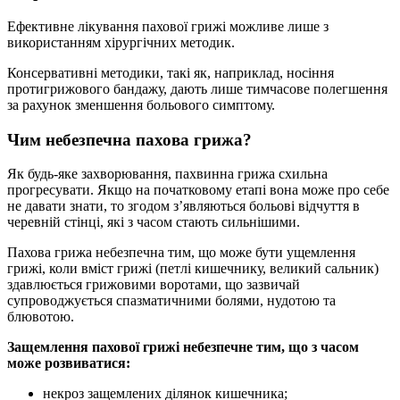
Ефективне лікування пахової грижі можливе лише з
використанням хірургічних методик.
Консервативні методики, такі як, наприклад, носіння
протигрижового бандажу, дають лише тимчасове полегшення
за рахунок зменшення больового симптому.
Чим небезпечна пахова грижа?
Як будь-яке захворювання, пахвинна грижа схильна
прогресувати. Якщо на початковому етапі вона може про себе
не давати знати, то згодом з’являються больові відчуття в
черевній стінці, які з часом стають сильнішими.
Пахова грижа небезпечна тим, що може бути ущемлення
грижі, коли вміст грижі (петлі кишечнику, великий сальник)
здавлюється грижовими воротами, що зазвичай
супроводжується спазматичними болями, нудотою та
блювотою.
Защемлення пахової грижі небезпечне тим, що з часом
може розвиватися:
некроз защемлених ділянок кишечника;