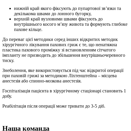
нижній край якого фіксують до пупартової зв’язки та
декількома швами до лонного бугорку,
верхній край вузловими швами фіксують до
внутрішнього косого м’язу живота та формують глибоке
пахове кільце.
До переваг цієї методики серед інших відкритих методик
хірургічного лікування пахових гриж є те, що ненатяжна
пластика пахового проміжку зі встановленням сітчатого
імпланту не призводить до збільшення внутрішньочеревного
тиску.
Знеболення, яке використовується під час відкритої операції
при паховій грижі за методикою Ліхтенштейна – місцева
анестезія або спинно-мозкова анестезія.
Госпіталізація пацієнта в хірургічному стаціонарі становить 1
добу.
Реабілітація після операції може тривати до 3-5 діб.
Наша
команда