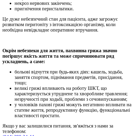
некроз нервових закінчень;
пригнічення перистальтики.
Це дуже небезпечний стан для пацієнта, адже загрожує
розвитком перитоніту з інтоксикацією організму, коли
необхідна невідкладне оперативне втручання.
Окрім небезпеки для життя, пахвинна грижа значно
погіршує якість життя та може спричинювати ряд
ускладнень, а саме:
больові відчуття при будь-яких діях: кашель, ходьба,
заняття спортом, піднімання предметів, присідання,
тощо;
великі грижі впливають на роботу ШКТ, що
характеризується утруднене та хворобливе травлення;
незручності при ходьбі, проблеми з сечовипусканням;
у чоловіків пахові грижі можуть негативно впливати на
статеве життя, репродуктивну функцію, функціональні
властивості простати.
Якщо у вас залишилися питання, зв'яжіться з нами за
телефоном: