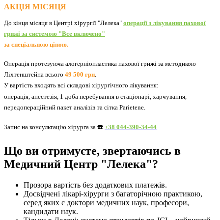
АКЦІЯ МІСЯЦЯ
До кінця місяця в Центрі хірургії "Лелека"
операції з лікування пахової
грижі за системою "Все включено"
за спеціальною ціною.
Операція протезуюча алогерніопластика пахової грижі за методикою
Ліхтенштейна всього
49 500 грн
.
У вартість входять всі складові хірургічного лікування
:
операція, анестезія, 1 доба перебування в стаціонарі, харчування,
передопераційний пакет аналізів та сітка Parietene.
Запис на консультацію хірурга за
☎️
+38 044-390-34-44
Що ви отримуєте, звертаючись в
Медичний Центр "Лелека"?
Прозора вартість без додаткових платежів.
Досвідчені лікарі-хірурги з багаторічною практикою,
серед яких є доктори медичних наук, професори,
кандидати наук.