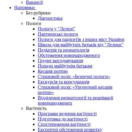
Вакансії
Напрямки
Без рубрики
Діагностика
Пологи
Пологи у "Лелеці"
Партнерські пологи
Пологи для пацієнтів з інших міст України
Школа для майбутніх батьків від "Лелеки"
Педіатрія та неонатологія
Обстеження новонародженого
Грудне вигодовування
Поради майбутнім батькам
Кесарів розтин
Страховий поліс «Безпечні пологи»
Екскурсія та консультація
Страховий поліс «Ургентний кесарів
розтин»
Відділення неонатології та реанімації
новонароджених
Вагітність
Програми ведення вагітності
Підготовка до вагітності
Спостереження вагітності
Експертні обстеження розвитку