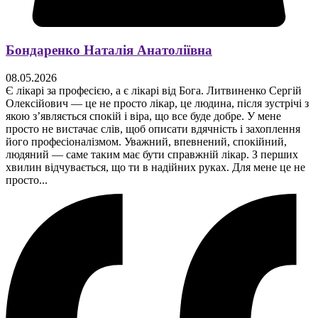
Бондаренко Наталія Анатоліївна
08.05.2026
Є лікарі за професією, а є лікарі від Бога. Литвиненко Сергій
Олексійович — це не просто лікар, це людина, після зустрічі з
якою з’являється спокій і віра, що все буде добре. У мене
просто не вистачає слів, щоб описати вдячність і захоплення
його професіоналізмом. Уважний, впевнений, спокійний,
людяний — саме таким має бути справжній лікар. З перших
хвилин відчувається, що ти в надійних руках. Для мене це не
просто...