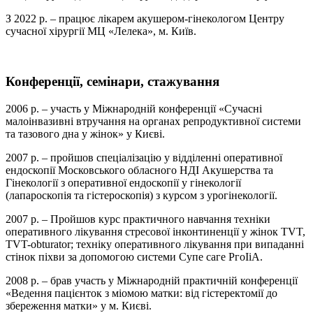
З 2022 р. – працює лікарем акушером-гінекологом Центру
сучасної хірургії МЦ «Лелека», м. Київ.
Конференції, семінари, стажування
2006 р. – участь у Міжнародній конференції «Сучасні
малоінвазивні втручання на органах репродуктивної системи
та тазового дна у жінок» у Києві.
2007 р. – пройшов спеціалізацію у відділенні оперативної
ендоскопії Московського обласного НДІ Акушерства та
Гінекології з оперативної ендоскопії у гінекології
(лапароскопія та гістероскопія) з курсом з урогінекології.
2007 р. – Пройшов курс практичного навчання техніки
оперативного лікування стресової інконтиненції у жінок TVT,
TVT-obturator; техніку оперативного лікування при випаданні
стінок піхви за допомогою системи Супе саге РгоІіА.
2008 р. – брав участь у Міжнародній практичній конференції
«Ведення пацієнток з міомою матки: від гістеректомії до
збереження матки» у м. Києві.