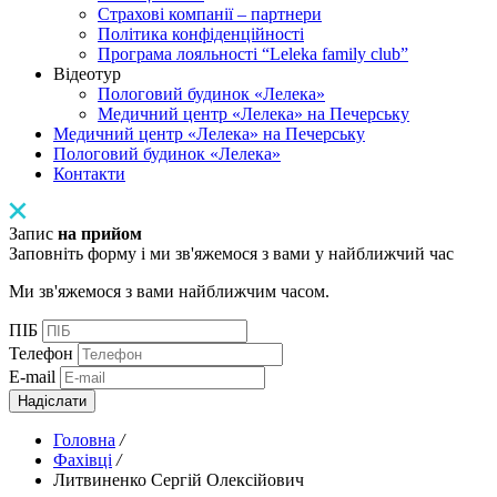
Страхові компанії – партнери
Політика конфіденційності
Програма лояльності “Leleka family club”
Відеотур
Пологовий будинок «Лелека»
Медичний центр «Лелека» на Печерську
Медичний центр «Лелека» на Печерську
Пологовий будинок «Лелека»
Контакти
Запис
на прийом
Заповніть форму і ми зв'яжемося з вами у найближчий час
Ми зв'яжемося з вами найближчим часом.
ПІБ
Телефон
E-mail
Надіслати
Головна
/
Фахівці
/
Литвиненко Сергій Олексійович