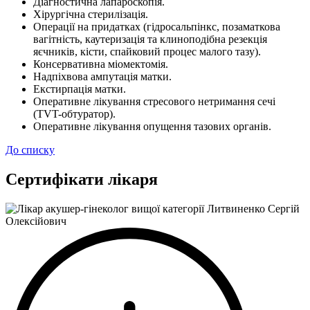
Діагностична лапароскопія.
Хірургічна стерилізація.
Операції на придатках (гідросальпінкс, позаматкова
вагітність, каутеризація та клиноподібна резекція
яєчників, кісти, спайковий процес малого тазу).
Консервативна міомектомія.
Надпіхвова ампутація матки.
Екстирпація матки.
Оперативне лікування стресового нетримання сечі
(TVT-обтуратор).
Оперативне лікування опущення тазових органів.
До списку
Сертифікати лікаря