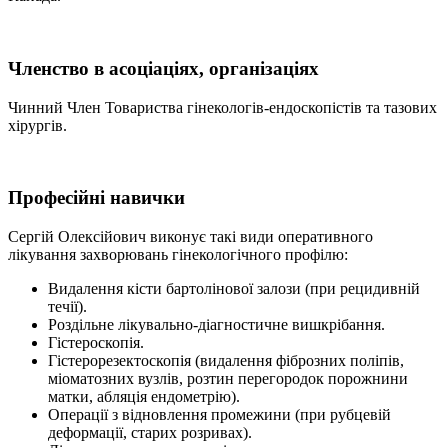
Членство в асоціаціях, організаціях
Чинний Член Товариства гінекологів-ендоскопістів та тазових
хірургів.
Професійні навички
Сергій Олексійович виконує такі види оперативного
лікування захворювань гінекологічного профілю:
Видалення кісти бартолінової залози (при рецидивній
течії).
Роздільне лікувально-діагностичне вишкрібання.
Гістероскопія.
Гістерорезектоскопія (видалення фіброзних поліпів,
міоматозних вузлів, розтин перегородок порожнини
матки, абляція ендометрію).
Операції з відновлення промежини (при рубцевій
деформації, старих розривах).