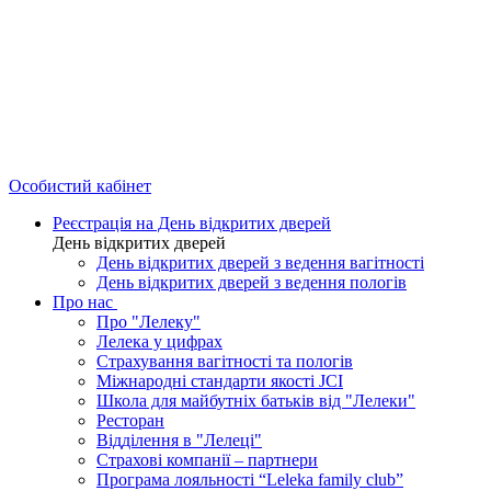
Особистий кабінет
Реєстрація на День відкритих дверей
День відкритих дверей
День відкритих дверей з ведення вагітності
День відкритих дверей з ведення пологів
Про нас
Про "Лелеку"
Лелека у цифрах
Страхування вагітності та пологів
Міжнародні стандарти якості JCI
Школа для майбутніх батьків від "Лелеки"
Ресторан
Відділення в "Лелеці"
Страхові компанії – партнери
Програма лояльності “Leleka family club”