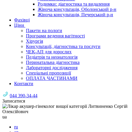
Родимки: діагностика та видалення
Жіноча консультація, Оболонський р-н
Жіноча консультація, Печерський р-н
Фахівці
Ціни
Пакети на пологи
Програми ведення вагітності
Хірургія
Консультації, діагностика та послуги
ЧЕК-АП для дорослих
Педіатрія та неонатологія
Перинатальна діагностика
Лабораторні дослідження
Спеціальні пропозиції
ОПЛАТА ЧАСТИНАМИ
Контакти
044 390-34-44
Записатися
ua
ru