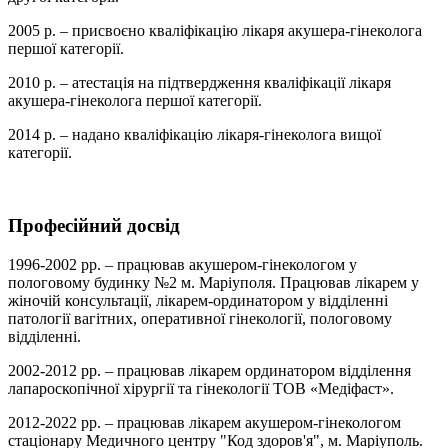
2005 р. – присвоєно кваліфікацію лікаря акушера-гінеколога
першої категорії.
2010 р. – атестація на підтвердження кваліфікації лікаря
акушера-гінеколога першої категорії.
2014 р. – надано кваліфікацію лікаря-гінеколога вищої
категорії.
Професійний досвід
1996-2002 рр. – працював акушером-гінекологом у
пологовому будинку №2 м. Маріуполя. Працював лікарем у
жіночій консультації, лікарем-ординатором у відділенні
патології вагітних, оперативної гінекології, пологовому
відділенні.
2002-2012 рр. – працював лікарем ординатором відділення
лапароскопічної хірургії та гінекології ТОВ «Медіфаст».
2012-2022 рр. – працював лікарем акушером-гінекологом
стаціонару Медичного центру "Код здоров'я", м. Маріуполь.