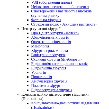
УЗД (обстеження плода)
Неінвазивні генетичні обстеження
Спостереження вагітності з високим
ступенем ризику
Фетальна хірургія
Страховий поліс «Захищена вагітність»
Центр сучасної хірургії
Про Центр хірургії «Лелека»
Абдомінальна хірургія
Оперативна гінекологія
Мамологія
Хірургія гриж живота
Баріатрична хірургія
Судинна хірургія (флебологія)
Ендоскопія: гастро-, колоноскопія
Ендокринна хірургія
Урологія
Проктологія
Амбулаторна хірургія
Пластична хірургія
Ендоваскулярна хірургія
Консультаційно-діагностичне відділення
(Поліклініка)
Консультативно-діагностичні відділення
(Поліклініки)