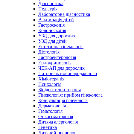
Діагностика
Педіатрія
Лабораторна діагностика
Вакцинація дітей
Гастроскопія
Колоноскопія
УЗД для дорослих
УЗД для дітей
Естетична гінекологія
Дієтологія
Гастроентерологія
Ендокринологія
ЧЕК-АП для дорослих
Патронаж новонародженого
Хіміотерапія
Психологія
Біоідентична терапія
Гінекологія: прийом гінеколога
Консультація гінеколога
Дерматологія
Гематологія
Онкогематологія
Дитяча алергологія
Генетика
Дитячий невролог