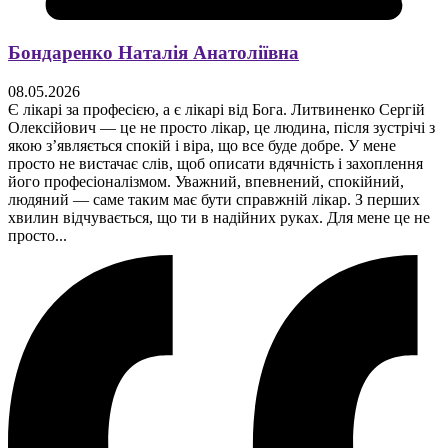
Бондаренко Наталія Анатоліївна
08.05.2026
Є лікарі за професією, а є лікарі від Бога. Литвиненко Сергій
Олексійович — це не просто лікар, це людина, після зустрічі з
якою з’являється спокій і віра, що все буде добре. У мене
просто не вистачає слів, щоб описати вдячність і захоплення
його професіоналізмом. Уважний, впевнений, спокійний,
людяний — саме таким має бути справжній лікар. З перших
хвилин відчувається, що ти в надійних руках. Для мене це не
просто...