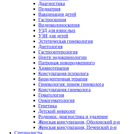
Диагностика
Педиатрия
Вакцинация детей
Гастроскопия
Видеоколоноскопия
УЗД для взрослых
УЗИ для детей
Эстетическая гинекология
Диетология
Гастроэнтерология
Центр эндокринологии
Патронаж новородженного
Химиотерапия
Консультация психолога
Биоидентичная терапия
Гинекология: прием гинеколога
Консультация гинеколога
Гематология
Онкогематология
Генетика
Детский невролог
Родинки: диагностика и удаление
Женская консультация, Оболонский р-н
Женская консультация, Печерский р-н
Специалисты