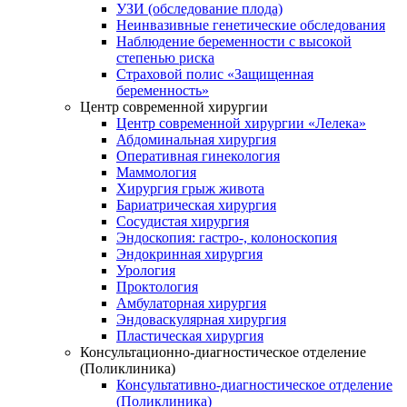
УЗИ (обследование плода)
Неинвазивные генетические обследования
Наблюдение беременности с высокой
степенью риска
Страховой полис «Защищенная
беременность»
Центр современной хирургии
Центр современной хирургии «Лелека»
Абдоминальная хирургия
Оперативная гинекология
Маммология
Хирургия грыж живота
Бариатрическая хирургия
Сосудистая хирургия
Эндоскопия: гастро-, колоноскопия
Эндокринная хирургия
Урология
Проктология
Амбулаторная хирургия
Эндоваскулярная хирургия
Пластическая хирургия
Консультационно-диагностическое отделение
(Поликлиника)
Консультативно-диагностическое отделение
(Поликлиника)