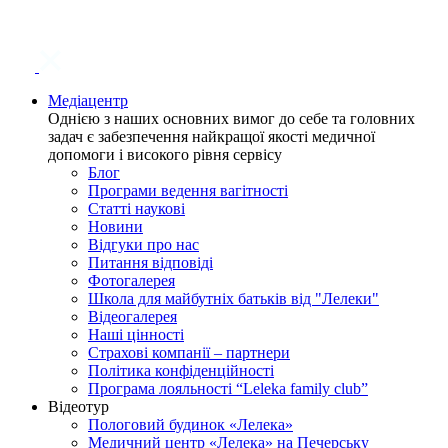
Медіацентр
Однією з наших основних вимог до себе та головних
задач є забезпечення найкращої якості медичної
допомоги і високого рівня сервісу
Блог
Програми ведення вагітності
Статті наукові
Новини
Відгуки про нас
Питання відповіді
Фотогалерея
Школа для майбутніх батьків від "Лелеки"
Відеогалерея
Наші цінності
Страхові компанії – партнери
Політика конфіденційності
Програма лояльності “Leleka family club”
Відеотур
Пологовий будинок «Лелека»
Медичний центр «Лелека» на Печерську