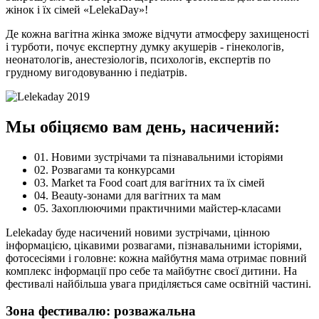
жінок і їх сімей «LelekaDay»!
Де кожна вагітна жінка зможе відчути атмосферу захищеності
і турботи, почує експертну думку акушерів - гінекологів,
неонатологів, анестезіологів, психологів, експертів по
грудному вигодовуванню і педіатрів.
Мы обіцяємо вам день,
насичений:
01.
Новими зустрічами та пізнавальними історіями
02.
Розвагами та конкурсами
03.
Market та Food coart для вагітних та їх сімей
04.
Beauty-зонами для вагітних та мам
05.
Захоплюючими практичними майстер-класами
Lelekaday буде насичений новими зустрічами, цінною
інформацією, цікавими розвагами, пізнавальними історіями,
фотосесіями і головне: кожна майбутня мама отримає повний
комплекс інформації про себе та майбутнє своєї дитини. На
фестивалі найбільша увага приділяється саме освітній частині.
Зона фестивалю: розважальна