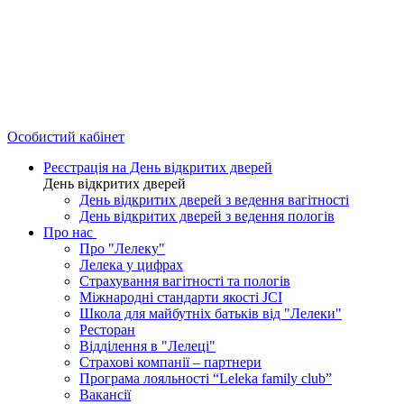
Особистий кабінет
Реєстрація на День відкритих дверей
День відкритих дверей
День відкритих дверей з ведення вагітності
День відкритих дверей з ведення пологів
Про нас
Про "Лелеку"
Лелека у цифрах
Страхування вагітності та пологів
Міжнародні стандарти якості JCI
Школа для майбутніх батьків від "Лелеки"
Ресторан
Відділення в "Лелеці"
Страхові компанії – партнери
Програма лояльності “Leleka family club”
Вакансії