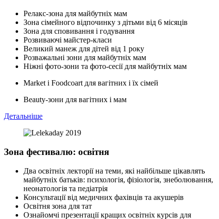
Релакс-зона для майбутніх мам
Зона сімейного відпочинку з дітьми від 6 місяців
Зона для сповивання і годування
Розвиваючі майстер-класи
Великий манеж для дітей від 1 року
Розважальні зони для майбутніx мам
Ніжні фото-зони та фото-сесії для майбутніх мам
Market і Foodcoart для вагітних і їх сімей
Beauty-зони для вагітних і мам
Детальніше
Зона фестивалю: освітня
Два освітніх лекторії на теми, які найбільше цікавлять
майбутніх батьків: психологія, фізіологія, знеболювання,
неонатологія та педіатрія
Консультації від медичних фахівців та акушерів
Освітня зона для тат
Ознайомчі презентації кращих освітніх курсів для