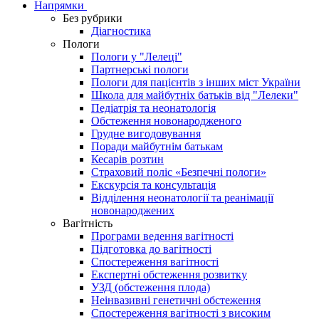
Напрямки
Без рубрики
Діагностика
Пологи
Пологи у "Лелеці"
Партнерські пологи
Пологи для пацієнтів з інших міст України
Школа для майбутніх батьків від "Лелеки"
Педіатрія та неонатологія
Обстеження новонародженого
Грудне вигодовування
Поради майбутнім батькам
Кесарів розтин
Страховий поліс «Безпечні пологи»
Екскурсія та консультація
Відділення неонатології та реанімації
новонароджених
Вагітність
Програми ведення вагітності
Підготовка до вагітності
Спостереження вагітності
Експертні обстеження розвитку
УЗД (обстеження плода)
Неінвазивні генетичні обстеження
Спостереження вагітності з високим