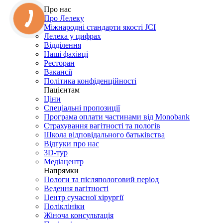
Про нас
Про Лелеку
Міжнародні стандарти якості JCI
Лелека у цифрах
Відділення
Наші фахівці
Ресторан
Вакансії
Політика конфіденційності
Пацієнтам
Ціни
Спеціальні пропозиції
Програма оплати частинами від Monobank
Страхування вагітності та пологів
Школа відповідального батьківства
Відгуки про нас
3D-тур
Медіацентр
Напрямки
Пологи та післяпологовий період
Ведення вагітності
Центр сучасної хірургії
Поліклініки
Жіноча консультація