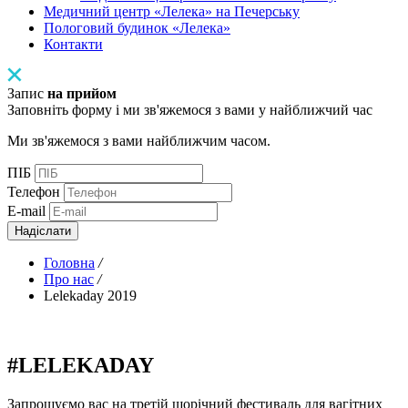
Медичний центр «Лелека» на Печерську
Пологовий будинок «Лелека»
Контакти
Запис
на прийом
Заповніть форму і ми зв'яжемося з вами у найближчий час
Ми зв'яжемося з вами найближчим часом.
ПІБ
Телефон
E-mail
Надіслати
Головна
/
Про нас
/
Lelekaday 2019
#LELEKADAY
Запрошуємо вас на третій щорічний фестиваль для вагітних