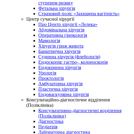
ступенем ризику
Фетальна хірургія
Страховий поліс «Захищена вагітність»
Центр сучасної хірургії
Про Центр хірургії «Лелека»
Абдомінальна хірургія
Оперативна гінекологія
Мамологія
Хірургія гриж живота
Баріатрична хірургія
Судинна хірургія (флебологія)
Ендоскопія: гастро-, колоноскопія
Ендокринна хірургія
Урологія
Проктологія
Амбулаторна хірургія
Пластична хірургія
Ендоваскулярна хірургія
Консультаційно-діагностичне відділення
(Поліклініка)
Консультативно-діагностичні відділення
(Поліклініки)
Діагностика
Педіатрія
Лабораторна діагностика