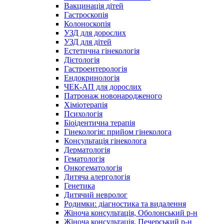
Вакцинація дітей
Гастроскопія
Колоноскопія
УЗД для дорослих
УЗД для дітей
Естетична гінекологія
Дієтологія
Гастроентерологія
Ендокринологія
ЧЕК-АП для дорослих
Патронаж новонародженого
Хіміотерапія
Психологія
Біоідентична терапія
Гінекологія: прийом гінеколога
Консультація гінеколога
Дерматологія
Гематологія
Онкогематологія
Дитяча алергологія
Генетика
Дитячий невролог
Родимки: діагностика та видалення
Жіноча консультація, Оболонський р-н
Жіноча консультація, Печерський р-н