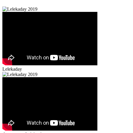
Lelekaday