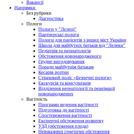
Вакансії
Напрямки
Без рубрики
Діагностика
Пологи
Пологи у "Лелеці"
Партнерські пологи
Пологи для пацієнтів з інших міст України
Школа для майбутніх батьків від "Лелеки"
Педіатрія та неонатологія
Обстеження новонародженого
Грудне вигодовування
Поради майбутнім батькам
Кесарів розтин
Страховий поліс «Безпечні пологи»
Екскурсія та консультація
Відділення неонатології та реанімації
новонароджених
Вагітність
Програми ведення вагітності
Підготовка до вагітності
Спостереження вагітності
Експертні обстеження розвитку
УЗД (обстеження плода)
Неінвазивні генетичні обстеження