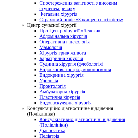
Спостереження вагітності з високим
ступенем ризику
Фетальна хірургія
Страховий поліс «Захищена вагітність»
Центр сучасної хірургії
Про Центр хірургії «Лелека»
Абдомінальна хірургія
Оперативна гінекологія
Мамологія
Хірургія гриж живота
Баріатрична хірургія
Судинна хірургія (флебологія)
Ендоскопія: гастро-, колоноскопія
Ендокринна хірургія
Урологія
Проктологія
Амбулаторна хірургія
Пластична хірургія
Ендоваскулярна хірургія
Консультаційно-діагностичне відділення
(Поліклініка)
Консультативно-діагностичні відділення
(Поліклініки)
Діагностика
Педіатрія