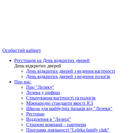
Особистий кабінет
Реєстрація на День відкритих дверей
День відкритих дверей
День відкритих дверей з ведення вагітності
День відкритих дверей з ведення пологів
Про нас
Про "Лелеку"
Лелека у цифрах
Страхування вагітності та пологів
Міжнародні стандарти якості JCI
Школа для майбутніх батьків від "Лелеки"
Ресторан
Відділення в "Лелеці"
Страхові компанії – партнери
Програма лояльності “Leleka family club”