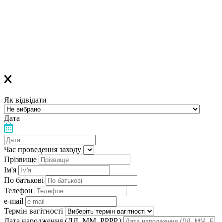
Якщо ви зареєструвалися на ОФЛАЙН-лекцію –
за день до заходу вам у Viber прийде повідомлення з
нагадуванням про лекцію
Дякуємо, що обираєте «Лелеку»!
Як відвідати
Дата
Час проведення заходу
Прізвище
Ім'я
По батькові
Телефон
e-mail
Термін вагітності
Дата народження (ДД. ММ. РРРР.)