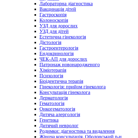
Лабораторна діагностика
Вакцинація дітей
Гастроскопія
Колоноскопія
УЗД для дорослих
УЗД для дітей
Естетична гінекологія
Дієтологія
Гастроентерологія
Ендокринологія
ЧЕК-АП для дорослих
Патронаж новонародженого
Хіміотерапія
Психологія
Біоідентична терапія
Гінекологія: прийом гінеколога
Консультація гінеколога
Дерматологія
Гематологія
Онкогематологія
Дитяча алергологія
Генетика
Дитячий невролог
Родимки: діагностика та видалення
Жіноча консультація, Оболонський р-н