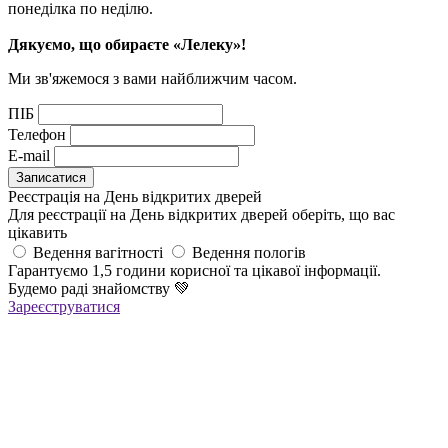
понеділка по неділю.
Дякуємо, що обираєте «Лелеку»!
Ми зв'яжемося з вами найближчим часом.
ПІБ
Телефон
E-mail
Реєстрація на День відкритих дверей
Для реєстрації на День відкритих дверей оберіть, що вас
цікавить
Ведення вагітності
Ведення пологів
Гарантуємо 1,5 години корисної та цікавої інформації.
Будемо раді знайомству
💚
Зареєструватися
Реєстрація успішна!
Якщо ви зареєструвалися на ОНЛАЙН-лекцію –
найближчим часом вам прийде повідомлення в Viber з
посиланням
на всі ОНЛАЙН-лекції
,
яке
буде дійсне до кінця місяця