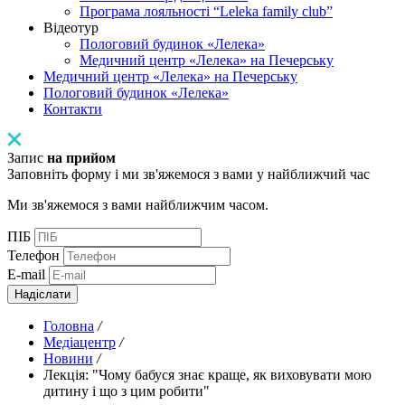
Програма лояльності “Leleka family club”
Відеотур
Пологовий будинок «Лелека»
Медичний центр «Лелека» на Печерську
Медичний центр «Лелека» на Печерську
Пологовий будинок «Лелека»
Контакти
Запис
на прийом
Заповніть форму і ми зв'яжемося з вами у найближчий час
Ми зв'яжемося з вами найближчим часом.
ПІБ
Телефон
E-mail
Надіслати
Головна
/
Медіацентр
/
Новини
/
Лекція: "Чому бабуся знає краще, як виховувати мою
дитину і що з цим робити"