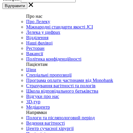
Про нас
Про Лелеку
Міжнародні стандарти якості JCI
Лелека у цифрах
Відділення
Наші фахівці
Ресторан
Вакансії
Політика конфіденційності
Пацієнтам
Ціни
Спеціальні пропозиції
Програма оплати частинами від Monobank
Страхування вагітності та пологів
Школа відповідального батьківства
Відгуки про нас
3D-тур
Медіацентр
Напрямки
Пологи та післяпологовий період
Ведення вагітності
Центр сучасної хірургії