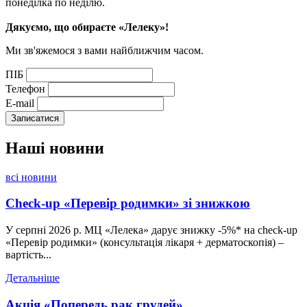
понеділка по неділю.
Дякуємо, що обираєте «Лелеку»!
Ми зв'яжемося з вами найближчим часом.
ПІБ
Телефон
E-mail
Наші
новини
всі новини
Check-up «Перевір родимки» зі знижкою
У серпні 2026 р. МЦ «Лелека» дарує знижку -5%* на check-up
«Перевір родимки» (консультація лікаря + дерматоскопія) –
вартість...
Детальніше
Акція «Попередь рак грудей»