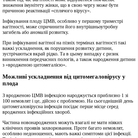
зниження імунітету жінки, що в свою чергу може бути
причиною реактивації «сплячого вірусу».
Інфікування плоду ЦМВ, особливо у першому триместрі
вагітності, може спричинити його внутрішньоутробну
загибель або аномалії розвитку.
При інфікуванні вагітної на пізніх термінах вагітності такі
важкі ускладнення, як порушення розвитку дитини,
зустрічаються вкрай рідко. Та в цьому випадку є ризик
виникнення передчасних пологів, а також народження дитини
з «вродженою цитомегалією».
Можливі ускладнення від цитомегаловірусу у
плода
З вродженою ЦМВ інфекцією народжується приблизно 1 зі
100 немовлят і це, дійсно є проблемою. На сьогоднішній день
цитомегаловірусна інфекція посідає перше місце серед
вроджених інфекційних хвороб.
Частина новонароджених можуть взагалі не мати ніяких
клінічних проявів захворювання. Проте багато немовлят,
особливо недоношених, мають важкі симптоми цієї інфекції.