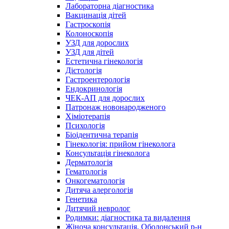
Лабораторна діагностика
Вакцинація дітей
Гастроскопія
Колоноскопія
УЗД для дорослих
УЗД для дітей
Естетична гінекологія
Дієтологія
Гастроентерологія
Ендокринологія
ЧЕК-АП для дорослих
Патронаж новонародженого
Хіміотерапія
Психологія
Біоідентична терапія
Гінекологія: прийом гінеколога
Консультація гінеколога
Дерматологія
Гематологія
Онкогематологія
Дитяча алергологія
Генетика
Дитячий невролог
Родимки: діагностика та видалення
Жіноча консультація, Оболонський р-н