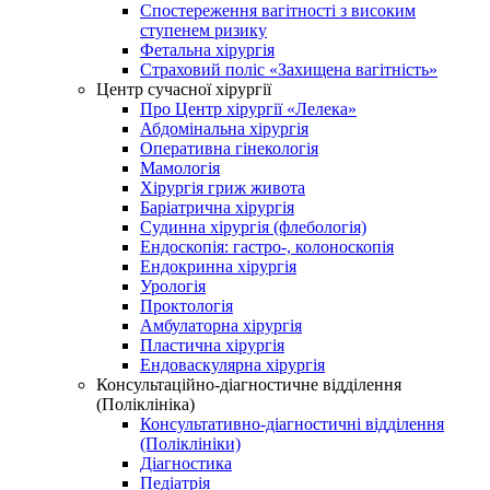
Спостереження вагітності з високим
ступенем ризику
Фетальна хірургія
Страховий поліс «Захищена вагітність»
Центр сучасної хірургії
Про Центр хірургії «Лелека»
Абдомінальна хірургія
Оперативна гінекологія
Мамологія
Хірургія гриж живота
Баріатрична хірургія
Судинна хірургія (флебологія)
Ендоскопія: гастро-, колоноскопія
Ендокринна хірургія
Урологія
Проктологія
Амбулаторна хірургія
Пластична хірургія
Ендоваскулярна хірургія
Консультаційно-діагностичне відділення
(Поліклініка)
Консультативно-діагностичні відділення
(Поліклініки)
Діагностика
Педіатрія