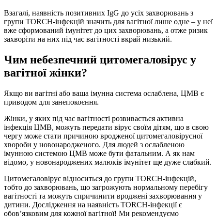
Взагалі, наявність позитивних IgG до усіх захворювань з
групи TORCH-інфекцій значить для вагітної лише одне – у неї
вже сформований імунітет до цих захворювань, а отже ризик
захворіти на них під час вагітності вкрай низький.
Чим небезпечний цитомегаловірус у
вагітної жінки?
Якщо ви вагітні або ваша імунна система ослаблена, ЦМВ є
приводом для занепокоєння.
Жінки, у яких під час вагітності розвивається активна
інфекція ЦМВ, можуть передати вірус своїм дітям, що в свою
чергу може стати причиною вродженої цитомегаловірусної
хвороби у новонародженого. Для людей з ослабленою
імунною системою ЦМВ може бути фатальним. А як нам
відомо, у новонароджених малюків імунітет ще дуже слабкий.
Цитомегаловірус відноситься до групи TORCH-інфекцій,
тобто до захворювань, що загрожують нормальному перебігу
вагітності та можуть спричинити вроджені захворювання у
дитини. Дослідження на наявність TORCH-інфекції є
обов’язковим для кожної вагітної! Ми рекомендуємо