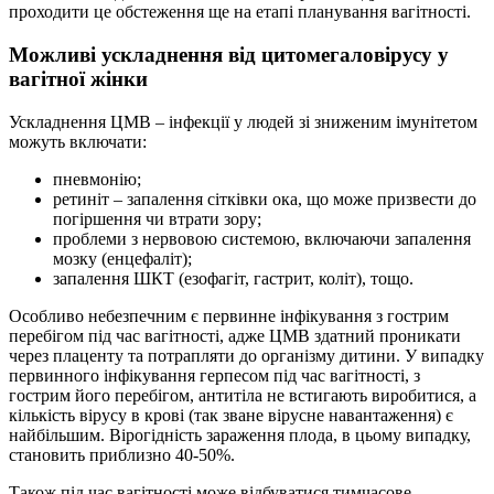
проходити це обстеження ще на етапі планування вагітності.
Можливі ускладнення від цитомегаловірусу у
вагітної жінки
Ускладнення ЦМВ – інфекції у людей зі зниженим імунітетом
можуть включати:
пневмонію;
ретиніт – запалення сітківки ока, що може призвести до
погіршення чи втрати зору;
проблеми з нервовою системою, включаючи запалення
мозку (енцефаліт);
запалення ШКТ (езофагіт, гастрит, коліт), тощо.
Особливо небезпечним є первинне інфікування з гострим
перебігом під час вагітності, адже ЦМВ здатний проникати
через плаценту та потрапляти до організму дитини. У випадку
первинного інфікування герпесом під час вагітності, з
гострим його перебігом, антитіла не встигають виробитися, а
кількість вірусу в крові (так зване вірусне навантаження) є
найбільшим. Вірогідність зараження плода, в цьому випадку,
становить приблизно 40-50%.
Також під час вагітності може відбуватися тимчасове