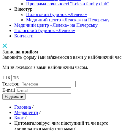
Програма лояльності “Leleka family club”
Відеотур
Пологовий будинок «Лелека»
Медичний центр «Лелека» на Печерську
Медичний центр «Лелека» на Печерську
Пологовий будинок «Лелека»
Контакти
Запис
на прийом
Заповніть форму і ми зв'яжемося з вами у найближчий час
Ми зв'яжемося з вами найближчим часом.
ПІБ
Телефон
E-mail
Надіслати
Головна
/
Медіацентр
/
Блог
/
Цитомегаловірус: чим підступний та чи варто
хвилюватися майбутній мамі?