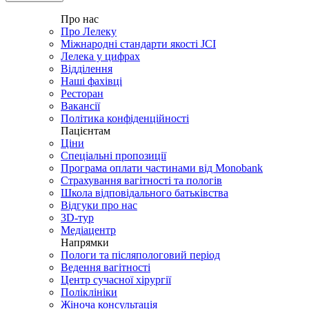
Про нас
Про Лелеку
Міжнародні стандарти якості JCI
Лелека у цифрах
Відділення
Наші фахівці
Ресторан
Вакансії
Політика конфіденційності
Пацієнтам
Ціни
Спеціальні пропозиції
Програма оплати частинами від Monobank
Страхування вагітності та пологів
Школа відповідального батьківства
Відгуки про нас
3D-тур
Медіацентр
Напрямки
Пологи та післяпологовий період
Ведення вагітності
Центр сучасної хірургії
Поліклініки
Жіноча консультація