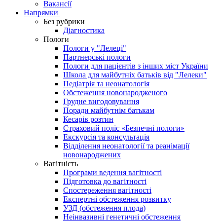
Вакансії
Напрямки
Без рубрики
Діагностика
Пологи
Пологи у "Лелеці"
Партнерські пологи
Пологи для пацієнтів з інших міст України
Школа для майбутніх батьків від "Лелеки"
Педіатрія та неонатологія
Обстеження новонародженого
Грудне вигодовування
Поради майбутнім батькам
Кесарів розтин
Страховий поліс «Безпечні пологи»
Екскурсія та консультація
Відділення неонатології та реанімації
новонароджених
Вагітність
Програми ведення вагітності
Підготовка до вагітності
Спостереження вагітності
Експертні обстеження розвитку
УЗД (обстеження плода)
Неінвазивні генетичні обстеження