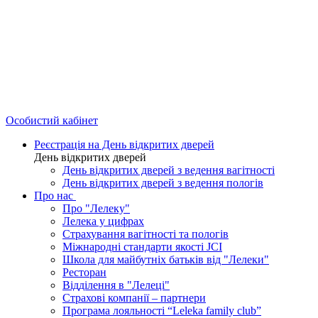
Особистий кабінет
Реєстрація на День відкритих дверей
День відкритих дверей
День відкритих дверей з ведення вагітності
День відкритих дверей з ведення пологів
Про нас
Про "Лелеку"
Лелека у цифрах
Страхування вагітності та пологів
Міжнародні стандарти якості JCI
Школа для майбутніх батьків від "Лелеки"
Ресторан
Відділення в "Лелеці"
Страхові компанії – партнери
Програма лояльності “Leleka family club”