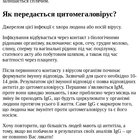
залишається сплячим.
Як передається цитомегаловірус?
Джерелом цієї інфекції є хвора людина або носій вірусу.
Інфікування відбувається через контакт з біологічними
рідинами організму, включаючи: кров, сечу, грудне молоко,
слину, сперму та вагінальні рідини під час поцілунку,
статевого акту або побутовим шляхом, а також під час
вагітності через плаценту.
Після первинного контакту з вірусом організм починає
формувати імунну відповідь. Зазвичай для цього необхідно 10-
14 днів. Результатом цієї імунної відповіді є поява відповідних
антитіл до цитомегаловірусу. Першими з’являються IgM,
проте вони швидко зникають, і вже приблизно через місяць на
зміну їм приходять IgG, що будуть циркулювати у організмі
людини протягом усього її життя. Саме IgG є маркером того,
що людина має імунітет проти цитомегаловірусу та є його
носієм.
Хочу повторити, що більшість людей мають ці антитіла, а
тому, якщо ви побачили в результатах своїх аналізів IgG – це
не повинно Вас лякати!