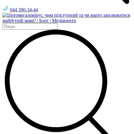
044 390-34-44