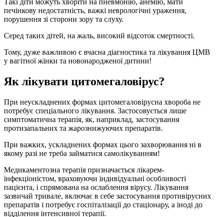
Такі діти можуть хворіти на пневмонію, анемію, мати
печінкову недостатність, важкі неврологічні ураження,
порушення зі сторони зору та слуху.
Серед таких дітей, на жаль, високий відсоток смертності.
Тому, дуже важливою є вчасна діагностика та лікування ЦМВ
у вагітної жінки та новонародженої дитини!
Як лікувати цитомегаловірус?
При неускладнених формах цитомегаловірусна хвороба не
потребує спеціального лікування. Застосовується лише
симптоматична терапія, як, наприклад, застосування
протизапальних та жарознижуючих препаратів.
При важких, ускладнених формах цього захворювання ні в
якому разі не треба займатися самолікуванням!
Медикаментозна терапія призначається лікарем-
інфекціоністом, враховуючи індивідуальні особливості
пацієнта, і спрямована на ослаблення вірусу. Лікування
зазвичай тривале, включає в себе застосування противірусних
препаратів і потребує госпіталізації до стаціонару, а іноді до
відділення інтенсивної терапії.