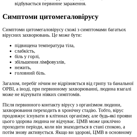
відбувається первинне зараження.
Симптоми цитомегаловірусу
Симптоми цитомегаловірусу схожі з симптомами багатьох
вірусних захворювань. Це може бути:
підвищена температура тіла,
слабкість,
біль у горлі,
збільшення лімфовузлів,
нежить,
головний біль.
Загалом, перебіг нічим не відрізняється від грипу та банальної
ОРВІ, а іноді, при первинному захворюванні, людина взагалі
може не відчувати ніяких симптомів.
Після первинного контакту вірусу з організмом людини,
захворювання переходить в хронічну стадію. Тобто, вірус
продовжує існувати в клітинах організму, але будь-які прояви
цього здорова людина не відчуває. ЦМВ може циклічно
проходити періоди, коли він знаходиться в стані спокою, а
потім знову активується. Якщо ви здорові, ЦМВ в основному