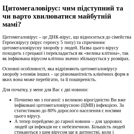
Цитомегаловірус: чим підступний та
чи варто хвилюватися майбутній
мамі?
Цитомегаловірус – це ДНК-вірус, що відноситься до сімейства
Герпесвірусу (вірус герпесу 5 типу) та спричинює
цитомегаловірусну хворобу у людей. Назва цього вірусу
походить з грецької і перекладається як «велика клітина», так
як інфікована вірусом клітина значно збільшується у розмірах.
Основні особливості, яка відрізняють цитомегаловірусу
хворобу з-поміж інших – це різноманітність клінічних форм в
яких вона може перебігати, та її поширеність.
Для початку, у мене для Вас є дві новини:
Почнемо ми з поганої: з великою вірогідністю Ви вже
інфіковані цитомегаловірусною (ЦМВ) інфекцією. За
статистикою до 80% дорослого населення є носіями
цього вірусу.
А тепер перейдемо до гарної новини – для здорових
людей ця інфекція не є небезпечною. Більшість людей
стикаються з цим вірусом ще в дитинстві, коли і