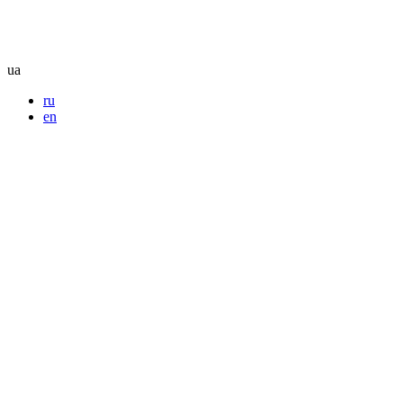
ua
ru
en