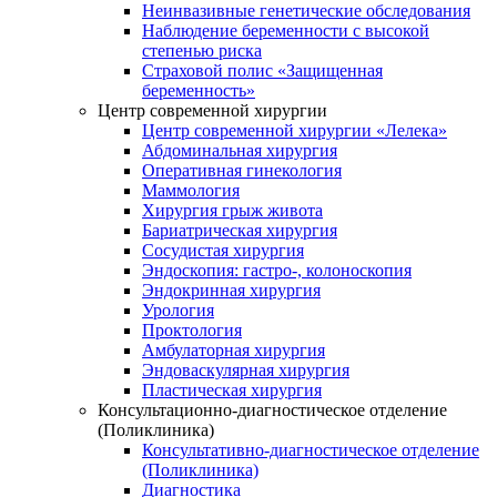
Неинвазивные генетические обследования
Наблюдение беременности с высокой
степенью риска
Страховой полис «Защищенная
беременность»
Центр современной хирургии
Центр современной хирургии «Лелека»
Абдоминальная хирургия
Оперативная гинекология
Маммология
Хирургия грыж живота
Бариатрическая хирургия
Сосудистая хирургия
Эндоскопия: гастро-, колоноскопия
Эндокринная хирургия
Урология
Проктология
Амбулаторная хирургия
Эндоваскулярная хирургия
Пластическая хирургия
Консультационно-диагностическое отделение
(Поликлиника)
Консультативно-диагностическое отделение
(Поликлиника)
Диагностика