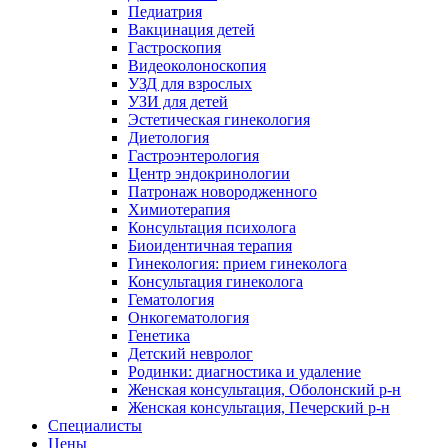
Педиатрия
Вакцинация детей
Гастроскопия
Видеоколоноскопия
УЗД для взрослых
УЗИ для детей
Эстетическая гинекология
Диетология
Гастроэнтерология
Центр эндокринологии
Патронаж новородженного
Химиотерапия
Консультация психолога
Биоидентичная терапия
Гинекология: прием гинеколога
Консультация гинеколога
Гематология
Онкогематология
Генетика
Детский невролог
Родинки: диагностика и удаление
Женская консультация, Оболонский р-н
Женская консультация, Печерский р-н
Специалисты
Цены