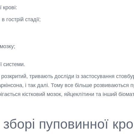
 крові:
в гострій стадії;
мозку;
ї системи.
 розкритий, тривають досліди із застосування стовб
Паркінсона, і так далі. Тому все більше розвиваються
рігається кістковий мозок, яйцеклітини та інший біома
 зборі пуповинної кро