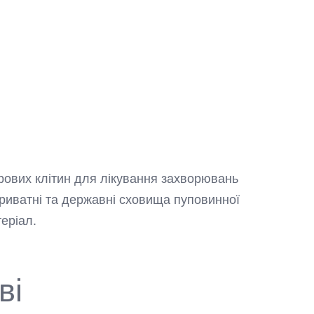
урових клітин для лікування захворювань
 приватні та державні сховища пуповинної
теріал.
ві