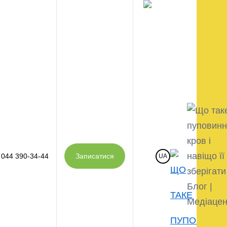
044 390-34-44
Записатися
UA
илин по тому за допомогою акушерів з матки
м зі сполучної тканини, через який