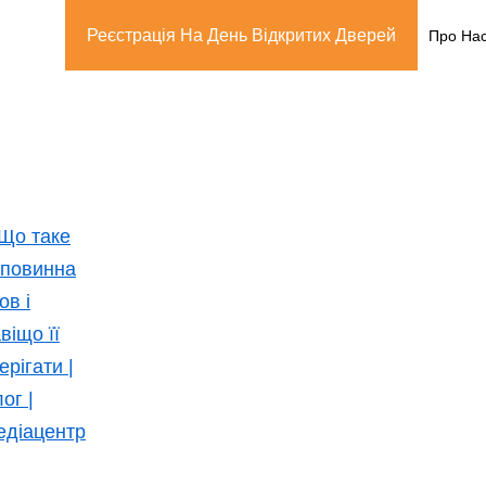
Реєстрація На День Відкритих Дверей
Про На
Головна
/
Медіацентр
/
Блог
/
Що таке пупови
Що таке пуповинна кр
Що таке пуповинн
Поява дитини на світ відбувається в кілька е
витягується дитяче місце, плацента. Плацент