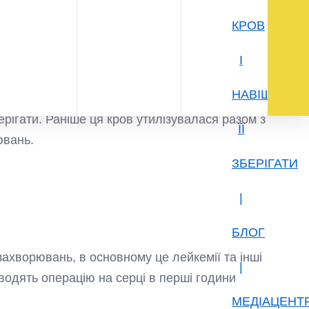
 плаценти в організм дитини. Саме ця кров і
ень в пуповині немає, так що болі малюк не
пуповини може натекти до 80 грам крові. Якщо
 грам материнської крові критично
ерігати. Раніше ця кров утилізувалася разом з
ювань.
 захворювань, в основному це лейкемії та інші
водять операцію на серці в перші години