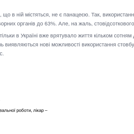
и, що в ній містяться, не є панацеєю. Так, використа
рних органів до 63%. Але, на жаль, стовідсоткового
тільки в Україні вже врятувало життя кільком сотням д
жень виявляються нові можливості використання стовбу
с.
а
альної роботи, лікар –