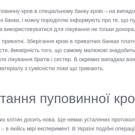
повинну кров в спеціальному банку крові – на випадо
ні банки, і кожну породіллю інформують про те, що п
використовуватися для лікування не тільки донора, а
є приватні. Зберігання крові в приватних банках пла
стя, ймовірність того, що самому малюкові знадобить
для лікування братів і сестер. В окремих випадках в
матеріалу з сумісністю поки що тривають.
стання пуповинної кро
х клітин досить нова. Ще немає усталених протоколі
– в якійсь мірі експеримент. В Україні подібні опера