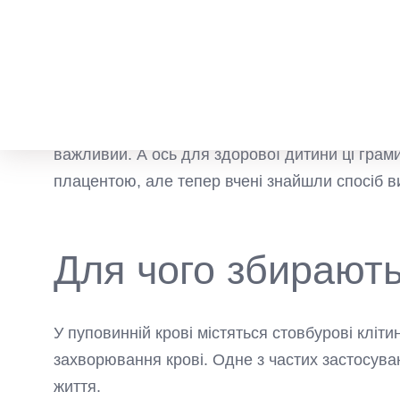
відбувається постачання дитини кров'ю. Ще кі
називається плацентарною.
Після того, як дитина почала дихати, лікарі з
відчуває. Ранку обробляють: потім на цьому м
немовля народжується недоношеним, передча
важливий. А ось для здорової дитини ці грами
плацентою, але тепер вчені знайшли спосіб в
Для чого збирають
У пуповинній крові містяться стовбурові кліт
захворювання крові. Одне з частих застосува
життя.