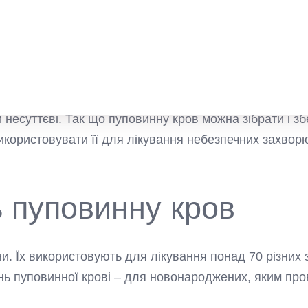
лька хвилин після пологів пуповина перекачує кров з
атискають пуповину і перерізають її. Нервових закінч
ісці буде пупок. А тим часом з плаценти через вену 
сне перетискання пуповини не рекомендоване: кожен
 несуттєві. Так що пуповинну кров можна зібрати і зб
икористовувати її для лікування небезпечних захвор
 пуповинну кров
ини. Їх використовують для лікування понад 70 різних
нь пуповинної крові – для новонароджених, яким про