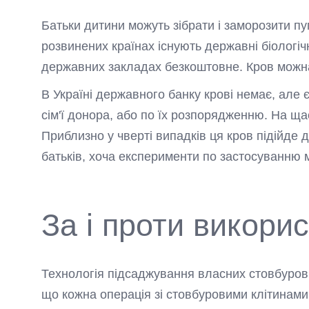
Батьки дитини можуть зібрати і заморозити пу
розвинених країнах існують державні біологіч
державних закладах безкоштовне. Кров можна 
В Україні державного банку крові немає, але 
сім'ї донора, або по їх розпорядженню. На ща
Приблизно у чверті випадків ця кров підійде 
батьків, хоча експерименти по застосуванню 
За і проти викори
Технологія підсаджування власних стовбурови
що кожна операція зі стовбуровими клітинами 