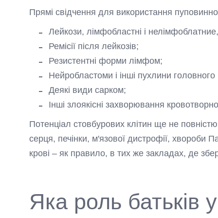
Прямі свідчення для використання пуповинної
Лейкози, лімфобластні і нелімфоблатние, 
Ремісії після лейкозів;
Резистентні форми лімфом;
Нейробластоми і інші пухлини головного 
Деякі види сарком;
Інші злоякісні захворювання кровотворно
Потенціал стовбурових клітин ще не повністю
серця, печінки, м'язової дистрофії, хвороби 
крові – як правило, в тих же закладах, де збе
Яка роль батьків у