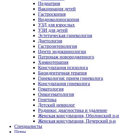
Педиатрия
Вакцинация детей
Гастроскопия
Видеоколоноскопия
УЗД для взрослых
УЗИ для детей
Эстетическая гинекология
Диетология
Гастроэнтерология
Центр эндокринологии
Патронаж новородженного
Химиотерапия
Консультация психолога
Биоидентичная терапия
Гинекология: прием гинеколога
Консультация гинеколога
Гематология
Онкогематология
Генетика
Детский невролог
Родинки: диагностика и удаление
Женская консультация, Оболонский р-н
Женская консультация, Печерский р-н
Специалисты
Цены