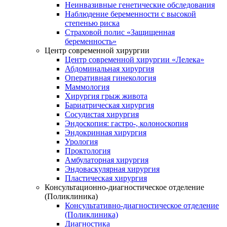
Неинвазивные генетические обследования
Наблюдение беременности с высокой
степенью риска
Страховой полис «Защищенная
беременность»
Центр современной хирургии
Центр современной хирургии «Лелека»
Абдоминальная хирургия
Оперативная гинекология
Маммология
Хирургия грыж живота
Бариатрическая хирургия
Сосудистая хирургия
Эндоскопия: гастро-, колоноскопия
Эндокринная хирургия
Урология
Проктология
Амбулаторная хирургия
Эндоваскулярная хирургия
Пластическая хирургия
Консультационно-диагностическое отделение
(Поликлиника)
Консультативно-диагностическое отделение
(Поликлиника)
Диагностика