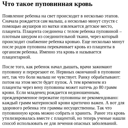
Что такое пуповинная кровь
Появление ребенка на свет происходит в несколько этапов.
Сначала рождается сам малыш, а несколько минут спустя с
помощью акушеров из матки извлекается детское место,
плацента. Плацента соединена с телом ребенка пуповиной –
плотным шнуром из соединительной ткани, через который
происходит снабжение ребенка кровью. Еще несколько минут
после родов пуповина перекачивает кровь из плаценты в
организм ребенка. Именно эта кровь и называется
плацентарной.
После того, как ребенок начал дышать, врачи зажимают
пуповину и перерезают ее. Нервных окончаний в пуповине
нет, так что боли малыш не чувствует. Ранку обрабатывают:
потом на этом месте будет пупок. А тем временем из
плаценты через вену пуповины может натечь до 80 грамм
крови. Если младенец рождается недоношенным,
преждевременное пережатие пуповины не рекомендовано:
каждый грамм материнской крови критично важен. А вот для
здорового ребенка эти граммы несущественны. Так что
пуповинную кровь можно собрать и хранить. Ранее эта кровь
утилизировалась вместе с плацентой, но теперь ученые нашли
способ использовать ее для лечения опасных заболеваний.