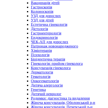
Вакцинація дітей
Гастроскопія
Колоноскопія
УЗД для дорослих
УЗД для дітей
Естетична гінекологія
Дієтологія
Гастроентерологія
Ендокринологія
ЧЕК-АП для дорослих
Патронаж новонародженого
Хіміотерапія
Психологія
Біоідентична терапія
Гінекологія: прийом гінеколога
Консультація гінеколога
Дерматологія
Гематологія
Онкогематологія
Дитяча алергологія
Генетика
Дитячий невролог
Родимки: діагностика та видалення
Жіноча консультація, Оболонський р-н
Жіноча консультація, Печерський р-н