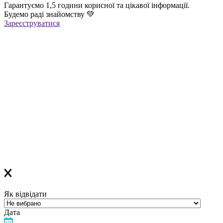
Гарантуємо 1,5 години корисної та цікавої інформації.
Будемо раді знайомству
💚
Зареєструватися
Реєстрація успішна!
Якщо ви зареєструвалися на ОНЛАЙН-лекцію –
найближчим часом вам прийде повідомлення в Viber з
посиланням
на всі ОНЛАЙН-лекції
,
яке
буде дійсне до кінця місяця
Якщо ви зареєструвалися на ОФЛАЙН-лекцію –
за день до заходу вам у Viber прийде повідомлення з
нагадуванням про лекцію
Дякуємо, що обираєте «Лелеку»!
Як відвідати
Дата