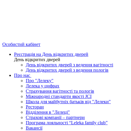
Особистий кабінет
Реєстрація на День відкритих дверей
День відкритих дверей
День відкритих дверей з ведення вагітності
День відкритих дверей з ведення пологів
Про нас
Про "Лелеку"
Лелека у цифрах
Страхування вагітності та пологів
Міжнародні стандарти якості JCI
Школа для майбутніх батьків від "Лелеки"
Ресторан
Відділення в "Лелеці"
Страхові компанії – партнери
Програма лояльності “Leleka family club”
Вакансії