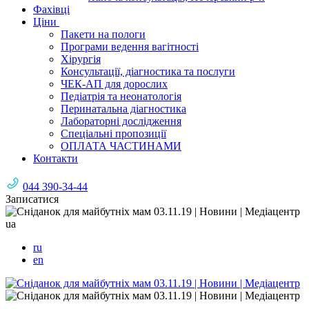
Фахівці
Ціни
Пакети на пологи
Програми ведення вагітності
Хірургія
Консультації, діагностика та послуги
ЧЕК-АП для дорослих
Педіатрія та неонатологія
Перинатальна діагностика
Лабораторні дослідження
Спеціальні пропозиції
ОПЛАТА ЧАСТИНАМИ
Контакти
044 390-34-44
Записатися
ua
ru
en