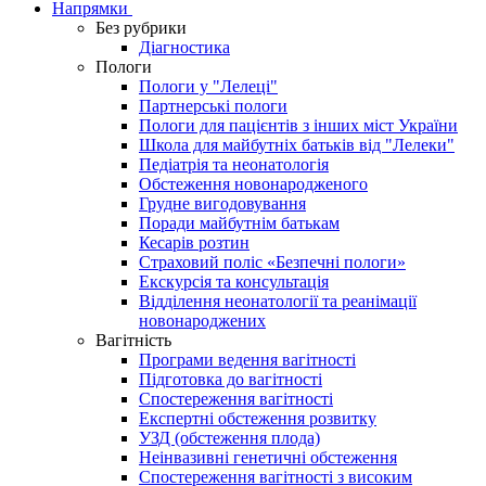
Напрямки
Без рубрики
Діагностика
Пологи
Пологи у "Лелеці"
Партнерські пологи
Пологи для пацієнтів з інших міст України
Школа для майбутніх батьків від "Лелеки"
Педіатрія та неонатологія
Обстеження новонародженого
Грудне вигодовування
Поради майбутнім батькам
Кесарів розтин
Страховий поліс «Безпечні пологи»
Екскурсія та консультація
Відділення неонатології та реанімації
новонароджених
Вагітність
Програми ведення вагітності
Підготовка до вагітності
Спостереження вагітності
Експертні обстеження розвитку
УЗД (обстеження плода)
Неінвазивні генетичні обстеження
Спостереження вагітності з високим