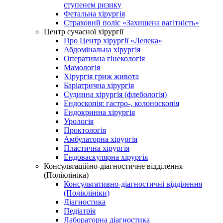
ступенем ризику
Фетальна хірургія
Страховий поліс «Захищена вагітність»
Центр сучасної хірургії
Про Центр хірургії «Лелека»
Абдомінальна хірургія
Оперативна гінекологія
Мамологія
Хірургія гриж живота
Баріатрична хірургія
Судинна хірургія (флебологія)
Ендоскопія: гастро-, колоноскопія
Ендокринна хірургія
Урологія
Проктологія
Амбулаторна хірургія
Пластична хірургія
Ендоваскулярна хірургія
Консультаційно-діагностичне відділення
(Поліклініка)
Консультативно-діагностичні відділення
(Поліклініки)
Діагностика
Педіатрія
Лабораторна діагностика