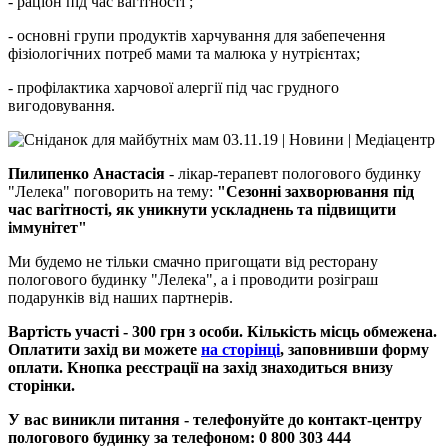
- раціон під час вагітності ;
- основні групи продуктів харчування для забепечення
фізіологічних потреб мами та малюка у нутрієнтах;
- профілактика харчової алергії під час грудного
вигодовування.
Пилипенко Анастасія
- лікар-терапевт пологового будинку
"Лелека" поговорить на тему:
"Сезонні захворювання під
час вагітності, як уникнути ускладнень та підвищити
іммунітет"
Ми будемо не тільки смачно пригощати від ресторану
пологового будинку "Лелека", а і проводити розіграш
подарунків від наших партнерів.
Вартість участі - 300 грн з особи. Кількість місць обмежена.
Оплатити захід ви можете
на сторінці
, заповнивши форму
оплати. Кнопка реєстрації на захід знаходиться внизу
сторінки.
У вас виникли питання - телефонуйте до контакт-центру
пологового будинку за телефоном: 0 800 303 444