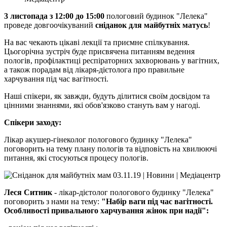
3 листопада з 12:00 до 15:00
пологовий будинок "Лелека"
проведе довгоочікуваний
сніданок для майбутніх матусь
!
На вас чекають цікаві лекції та приємне спілкування.
Цьогорічна зустріч буде присвячена питанням ведення
пологів, профілактиці респіраторних захворювань у вагітних,
а також порадам від лікаря-дієтолога про правильне
харчування під час вагітності.
Наші спікери, як завжди, будуть ділитися своїм досвідом та
цінними знаннями, які обов'язково стануть вам у нагоді.
Спікери заходу:
Лікар акушер-гінеколог пологового будинку "Лелека"
поговорить на тему плану пологів та відповість на хвилюючі
питання, які стосуються процесу пологів.
Леся Ситник
- лікар-дієтолог пологового будинку "Лелека"
поговорить з нами на тему:
"Набір ваги під час вагітності.
Особливості привального харчування жінок при надії":