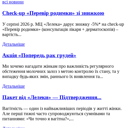
всі новини
Check-up «Перевір родимки» зі знижкою
У серпні 2026 р. МЦ «Лелека» дарує знижку -5%* на check-up
«Перевір родимки» (консультація лікаря + дерматоскопія) –
вартість...
Детальніше
Акція «Попередь рак грудей»
Ми хочемо нагадати жінкам про важливість регулярного
обстеження молочних залоз з метою контролю їх стану, та у
випадку будь-яких змін, раннього їх виявлення та...
Детальніше
Пакет від «Лелеки» — Підтвердження...
Вагітність — один із найважливіших періодів у житті жінки.
Але перші тижні часто супроводжуються сумнівами та
питаннями: «Чи точно я вагітна?»,...