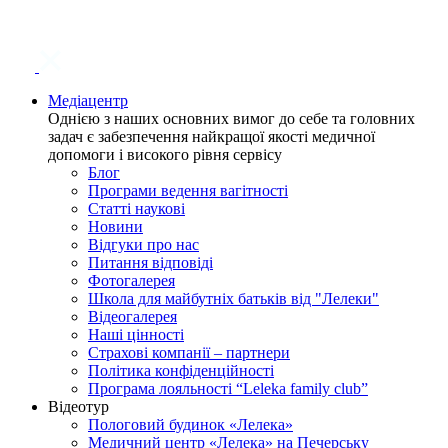
Медіацентр
Однією з наших основних вимог до себе та головних
задач є забезпечення найкращої якості медичної
допомоги і високого рівня сервісу
Блог
Програми ведення вагітності
Статті наукові
Новини
Відгуки про нас
Питання відповіді
Фотогалерея
Школа для майбутніх батьків від "Лелеки"
Відеогалерея
Наші цінності
Страхові компанії – партнери
Політика конфіденційності
Програма лояльності “Leleka family club”
Відеотур
Пологовий будинок «Лелека»
Медичний центр «Лелека» на Печерську