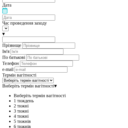
Дата
Час проведення заходу
▾
Прізвище
Ім'я
По батькові
Телефон
e-mail
Термін вагітності
Виберіть термін вагітності
▾
Виберіть термін вагітності
1 тиждень
2 тижні
3 тижні
4 тижні
5 тижнів
6 тижнів