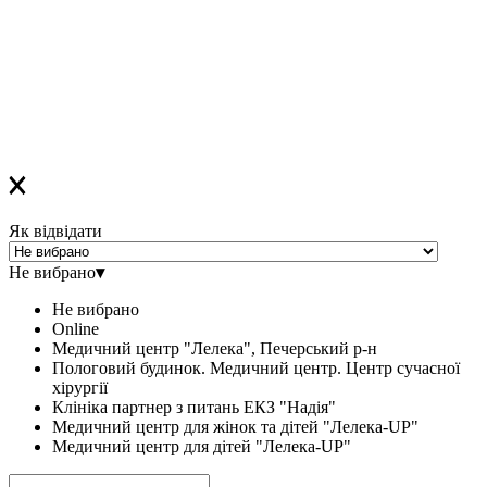
Якщо ви зареєструвалися на ОФЛАЙН-лекцію –
за день до заходу вам у Viber прийде повідомлення з
нагадуванням про лекцію
Дякуємо, що обираєте «Лелеку»!
Як відвідати
Не вибрано
▾
Не вибрано
Online
Медичний центр "Лелека", Печерський р-н
Пологовий будинок. Медичний центр. Центр сучасної
хірургії
Клініка партнер з питань ЕКЗ "Надія"
Медичний центр для жінок та дітей "Лелека-UP"
Медичний центр для дітей "Лелека-UP"