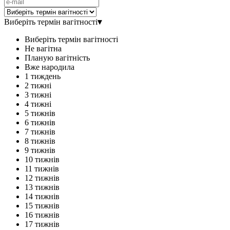
Виберіть термін вагітності
▾
Виберіть термін вагітності
Не вагітна
Планую вагітність
Вже народила
1 тиждень
2 тижні
3 тижні
4 тижні
5 тижнів
6 тижнів
7 тижнів
8 тижнів
9 тижнів
10 тижнів
11 тижнів
12 тижнів
13 тижнів
14 тижнів
15 тижнів
16 тижнів
17 тижнів