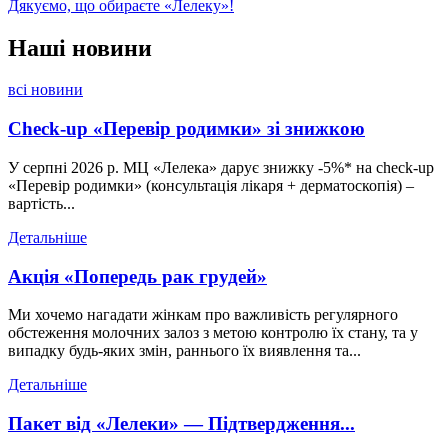
Дякуємо, що обираєте «Лелеку»!
Наші
новини
всі новини
Check-up «Перевір родимки» зі знижкою
У серпні 2026 р. МЦ «Лелека» дарує знижку -5%* на check-up
«Перевір родимки» (консультація лікаря + дерматоскопія) –
вартість...
Детальніше
Акція «Попередь рак грудей»
Ми хочемо нагадати жінкам про важливість регулярного
обстеження молочних залоз з метою контролю їх стану, та у
випадку будь-яких змін, раннього їх виявлення та...
Детальніше
Пакет від «Лелеки» — Підтвердження...