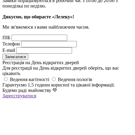
Заявки опрацьовуються в робочий час з 10:00 до 20:00 з
понеділка по неділю.
Дякуємо, що обираєте «Лелеку»!
Ми зв'яжемося з вами найближчим часом.
ПІБ
Телефон
E-mail
Реєстрація на День відкритих дверей
Для реєстрації на День відкритих дверей оберіть, що вас
цікавить
Ведення вагітності
Ведення пологів
Гарантуємо 1,5 години корисної та цікавої інформації.
Будемо раді знайомству
💚
Зареєструватися
Реєстрація успішна!
Якщо ви зареєструвалися на ОНЛАЙН-лекцію –
найближчим часом вам прийде повідомлення в Viber з
посиланням
на всі ОНЛАЙН-лекції
,
яке
буде дійсне до кінця місяця