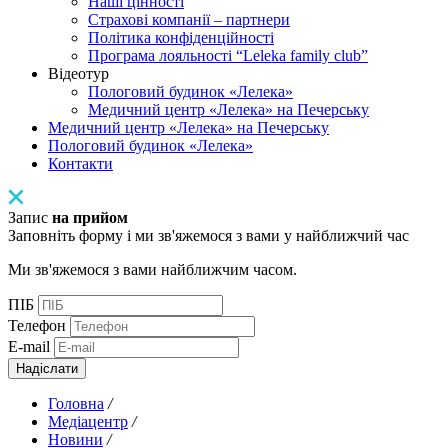
Наші цінності
Страхові компанії – партнери
Політика конфіденційності
Програма лояльності “Leleka family club”
Відеотур
Пологовий будинок «Лелека»
Медичний центр «Лелека» на Печерську
Медичний центр «Лелека» на Печерську
Пологовий будинок «Лелека»
Контакти
Запис
на прийом
Заповніть форму і ми зв'яжемося з вами у найближчий час
Ми зв'яжемося з вами найближчим часом.
ПІБ
Телефон
E-mail
Надіслати
Головна
/
Медіацентр
/
Новини
/