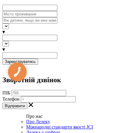
▾
▾
Зворотній дзвінок
ПІБ
Телефон
Про нас
Про Лелеку
Міжнародні стандарти якості JCI
Лелека у цифрах