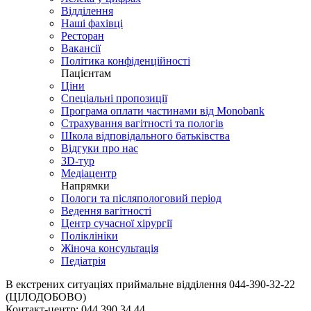
Відділення
Наші фахівці
Ресторан
Вакансії
Політика конфіденційності
Пацієнтам
Ціни
Спеціальні пропозиції
Програма оплати частинами від Monobank
Страхування вагітності та пологів
Школа відповідального батьківства
Відгуки про нас
3D-тур
Медіацентр
Напрямки
Пологи та післяпологовий період
Ведення вагітності
Центр сучасної хірургії
Поліклініки
Жіноча консультація
Педіатрія
В екстрених ситуаціях приймальне відділення
044-390-32-22
(ЦІЛОДОБОВО)
Контакт-центр:
044 390 34 44