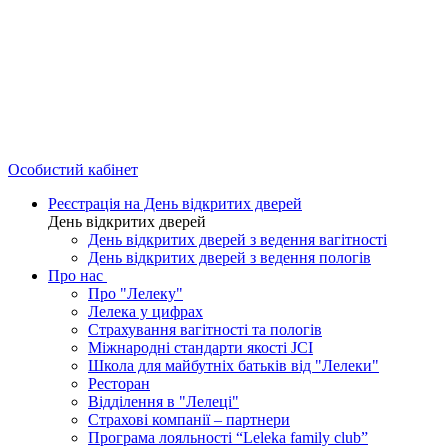
Особистий кабінет
Реєстрація на День відкритих дверей
День відкритих дверей
День відкритих дверей з ведення вагітності
День відкритих дверей з ведення пологів
Про нас
Про "Лелеку"
Лелека у цифрах
Страхування вагітності та пологів
Міжнародні стандарти якості JCI
Школа для майбутніх батьків від "Лелеки"
Ресторан
Відділення в "Лелеці"
Страхові компанії – партнери
Програма лояльності “Leleka family club”