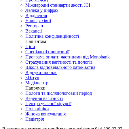
Міжнародні стандарти якості JCI
Лелека у цифрах
Відділення
Наші фахівці
Ресторан
Вакансії
Політика конфіденційності
Пацієнтам
Ціни
Спеціальні пропозиції
Програма оплати частинами від Monobank
Страхування вагітності та пологів
Школа відповідального батьківства
Відгуки про нас
3D-тур
Медіацентр
Напрямки
Пологи та післяпологовий період
Ведення вагітності
Центр сучасної хірургії
Поліклініки
Жіноча консультація
Педіатрія
В екстрених ситуаціях приймальне відділення
044-390-32-22