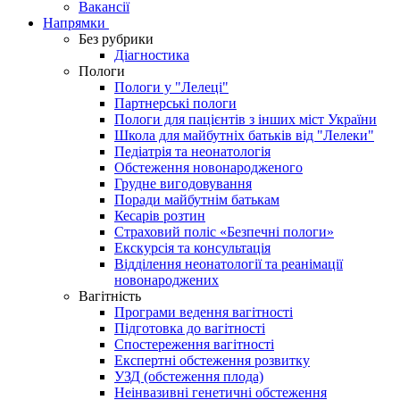
Вакансії
Напрямки
Без рубрики
Діагностика
Пологи
Пологи у "Лелеці"
Партнерські пологи
Пологи для пацієнтів з інших міст України
Школа для майбутніх батьків від "Лелеки"
Педіатрія та неонатологія
Обстеження новонародженого
Грудне вигодовування
Поради майбутнім батькам
Кесарів розтин
Страховий поліс «Безпечні пологи»
Екскурсія та консультація
Відділення неонатології та реанімації
новонароджених
Вагітність
Програми ведення вагітності
Підготовка до вагітності
Спостереження вагітності
Експертні обстеження розвитку
УЗД (обстеження плода)
Неінвазивні генетичні обстеження