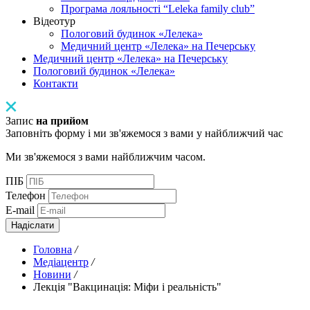
Програма лояльності “Leleka family club”
Відеотур
Пологовий будинок «Лелека»
Медичний центр «Лелека» на Печерську
Медичний центр «Лелека» на Печерську
Пологовий будинок «Лелека»
Контакти
Запис
на прийом
Заповніть форму і ми зв'яжемося з вами у найближчий час
Ми зв'яжемося з вами найближчим часом.
ПІБ
Телефон
E-mail
Надіслати
Головна
/
Медіацентр
/
Новини
/
Лекція "Вакцинація: Міфи і реальність"