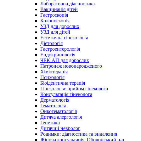
Лабораторна діагностика
Вакцинація дітей
Гастроскопія
Колоноскопія
УЗД для дорослих
УЗД для дітей
Естетична гінекологія
Дієтологія
Гастроентерологія
Ендокринологія
ЧЕК-АП для дорослих
Патронаж новонародженого
Хіміотерапія
Психологія
Біоідентична терапія
Гінекологія: прийом гінеколога
Консультація гінеколога
Дерматологія
Гематологія
Онкогематологія
Дитяча алергологія
Генетика
Дитячий невролог
Родимки: діагностика та видалення
Жіноча консультація, Оболонський р-н