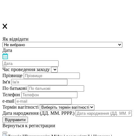
нагадуванням про лекцію
Дякуємо, що обираєте «Лелеку»!
Як відвідати
Дата
Час проведення заходу
Прізвище
Ім'я
По батькові
Телефон
e-mail
Термін вагітності
Дата народження (ДД. ММ. РРРР.)
Вернуться к регистрации