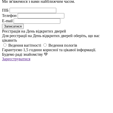
Ми зв'яжемося з вами найближчим часом.
ПІБ
Телефон
E-mail
Реєстрація на День відкритих дверей
Для реєстрації на День відкритих дверей оберіть, що вас
цікавить
Ведення вагітності
Ведення пологів
Гарантуємо 1,5 години корисної та цікавої інформації.
Будемо раді знайомству
💚
Зареєструватися
Реєстрація успішна!
Якщо ви зареєструвалися на ОНЛАЙН-лекцію –
найближчим часом вам прийде повідомлення в Viber з
посиланням
на всі ОНЛАЙН-лекції
,
яке
буде дійсне до кінця місяця
Якщо ви зареєструвалися на ОФЛАЙН-лекцію –
за день до заходу вам у Viber прийде повідомлення з