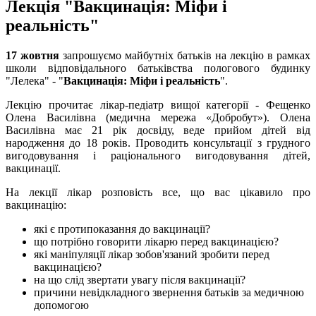
Лекція "Вакцинація: Міфи і
реальність"
17 жовтня
запрошуємо майбутніх батьків на лекцію в рамках
школи відповідального батьківства пологового будинку
"Лелека" - "
Вакцинація: Міфи і реальність
".
Лекцію прочитає лікар-педіатр вищої категорії - Фещенко
Олена Василівна (медична мережа «Добробут»). Олена
Василівна має 21 рік досвіду, веде прийом дітей від
народження до 18 років. Проводить консультації з грудного
вигодовування і раціонального вигодовування дітей,
вакцинації.
На лекції лікар розповість все, що вас цікавило про
вакцинацію:
які є протипоказання до вакцинації?
що потрібно говорити лікарю перед вакцинацією?
які маніпуляції лікар зобов'язаний зробити перед
вакцинацією?
на що слід звертати увагу після вакцинації?
причини невідкладного звернення батьків за медичною
допомогою