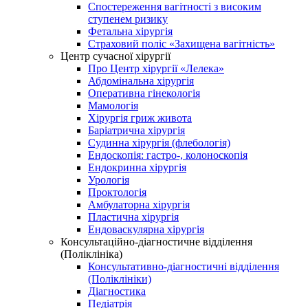
Спостереження вагітності з високим
ступенем ризику
Фетальна хірургія
Страховий поліс «Захищена вагітність»
Центр сучасної хірургії
Про Центр хірургії «Лелека»
Абдомінальна хірургія
Оперативна гінекологія
Мамологія
Хірургія гриж живота
Баріатрична хірургія
Судинна хірургія (флебологія)
Ендоскопія: гастро-, колоноскопія
Ендокринна хірургія
Урологія
Проктологія
Амбулаторна хірургія
Пластична хірургія
Ендоваскулярна хірургія
Консультаційно-діагностичне відділення
(Поліклініка)
Консультативно-діагностичні відділення
(Поліклініки)
Діагностика
Педіатрія