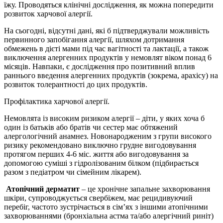
їжу. Проводяться клінічні дослідження, як можна попередити
розвиток харчової алергії.
На сьогодні, відсутні дані, які б підтверджували можливість
первинного запобігання алергії, шляхом дотримання
обмежень в дієті мами під час вагітності та лактації, а також
виключення алергенних продуктів у немовлят віком понад 6
місяців. Навпаки, є дослідження про позитивний вплив
раннього введення алергенних продуктів (зокрема, арахісу) на
розвиток толерантності до цих продуктів.
Профілактика харчової алергії.
Немовлята із високим ризиком алергії – діти, у яких хоча б
один із батьків або братів чи сестер має обтяжений
алергологічний анамнез. Новонародженим з групи високого
ризику рекомендовано виключно грудне вигодовування
протягом перших 4-6 міс. життя або вигодовування за
допомогою суміші з гідролізованим білком (підбирається
разом з педіатром чи сімейним лікарем).
Атопічний дерматит
– це хронічне запальне захворювання
шкіри, супроводжується свербіжем, має рецидивуючий
перебіг, частото зустрічається в сім’ях з іншими атопічними
захворюваннями (бронхіальна астма та/або алергічний риніт)