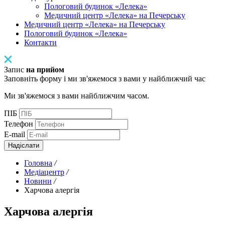
Пологовий будинок «Лелека»
Медичний центр «Лелека» на Печерську
Медичний центр «Лелека» на Печерську
Пологовий будинок «Лелека»
Контакти
Запис
на прийом
Заповніть форму і ми зв'яжемося з вами у найближчий час
Ми зв'яжемося з вами найближчим часом.
ПІБ
Телефон
E-mail
Надіслати
Головна
/
Медіацентр
/
Новини
/
Харчова алергія
Харчова алергія