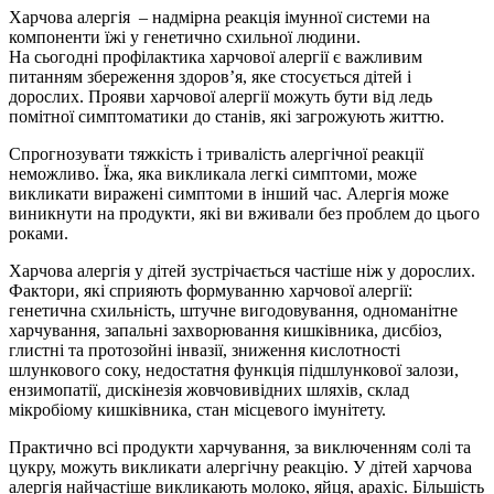
Харчова алергія – надмірна реакція імунної системи на
компоненти їжі у генетично схильної людини.
На сьогодні профілактика харчової алергії є важливим
питанням збереження здоров’я, яке стосується дітей і
дорослих. Прояви харчової алергії можуть бути від ледь
помітної симптоматики до станів, які загрожують життю.
Спрогнозувати тяжкість і тривалість алергічної реакції
неможливо. Їжа, яка викликала легкі симптоми, може
викликати виражені симптоми в інший час. Алергія може
виникнути на продукти, які ви вживали без проблем до цього
роками.
Харчова алергія у дітей зустрічається частіше ніж у дорослих.
Фактори, які сприяють формуванню харчової алергії:
генетична схильність, штучне вигодовування, одноманітне
харчування, запальні захворювання кишківника, дисбіоз,
глистні та протозойні інвазії, зниження кислотності
шлункового соку, недостатня функція підшлункової залози,
ензимопатії, дискінезія жовчовивідних шляхів, склад
мікробіому кишківника, стан місцевого імунітету.
Практично всі продукти харчування, за виключенням солі та
цукру, можуть викликати алергічну реакцію. У дітей харчова
алергія найчастіше викликають молоко, яйця, арахіс. Більшість