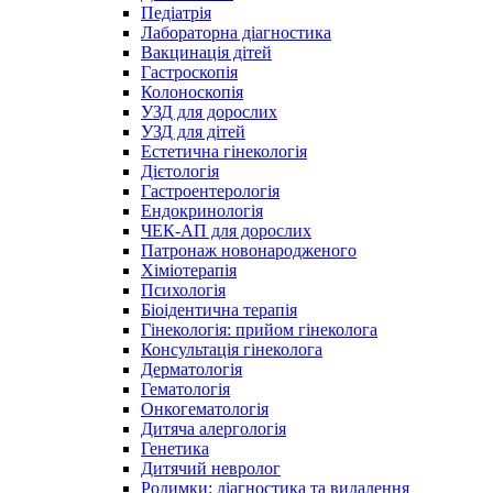
Педіатрія
Лабораторна діагностика
Вакцинація дітей
Гастроскопія
Колоноскопія
УЗД для дорослих
УЗД для дітей
Естетична гінекологія
Дієтологія
Гастроентерологія
Ендокринологія
ЧЕК-АП для дорослих
Патронаж новонародженого
Хіміотерапія
Психологія
Біоідентична терапія
Гінекологія: прийом гінеколога
Консультація гінеколога
Дерматологія
Гематологія
Онкогематологія
Дитяча алергологія
Генетика
Дитячий невролог
Родимки: діагностика та видалення