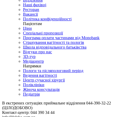
Відділення
Наші фахівці
Ресторан
Вакансії
Політика конфіденційності
Пацієнтам
Ціни
Спеціальні пропозиції
Програма оплати частинами від Monobank
Страхування вагітності та пологів
Школа відповідального батьківства
Відгуки про нас
3D-тур
Медіацентр
Напрямки
Пологи та післяпологовий період
Ведення вагітності
Центр сучасної хірургії
Поліклініки
Жіноча консультація
Педіатрія
В екстрених ситуаціях приймальне відділення
044-390-32-22
(ЦІЛОДОБОВО)
Контакт-центр:
044 390 34 44