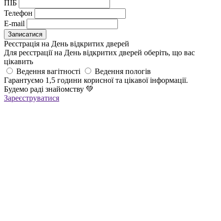
ПІБ
Телефон
E-mail
Реєстрація на День відкритих дверей
Для реєстрації на День відкритих дверей оберіть, що вас
цікавить
Ведення вагітності
Ведення пологів
Гарантуємо 1,5 години корисної та цікавої інформації.
Будемо раді знайомству
💚
Зареєструватися
Реєстрація успішна!
Якщо ви зареєструвалися на ОНЛАЙН-лекцію –
найближчим часом вам прийде повідомлення в Viber з
посиланням
на всі ОНЛАЙН-лекції
,
яке
буде дійсне до кінця місяця
Якщо ви зареєструвалися на ОФЛАЙН-лекцію –
за день до заходу вам у Viber прийде повідомлення з
нагадуванням про лекцію