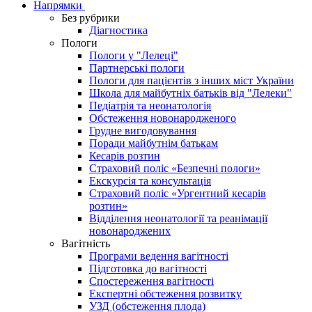
Напрямки
Без рубрики
Діагностика
Пологи
Пологи у "Лелеці"
Партнерські пологи
Пологи для пацієнтів з інших міст України
Школа для майбутніх батьків від "Лелеки"
Педіатрія та неонатологія
Обстеження новонародженого
Грудне вигодовування
Поради майбутнім батькам
Кесарів розтин
Страховий поліс «Безпечні пологи»
Екскурсія та консультація
Страховий поліс «Ургентний кесарів
розтин»
Відділення неонатології та реанімації
новонароджених
Вагітність
Програми ведення вагітності
Підготовка до вагітності
Спостереження вагітності
Експертні обстеження розвитку
УЗД (обстеження плода)