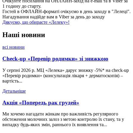
Очікуйте посилання на ОНЛАЙН-захід на e-mail та в Viber за
1 годину до старту.
Гостей в ОФЛАЙН-форматі очікуємо в день заходу в "Лелеці".
Нагадування надійде вам в Viber за день до заходу
Дякуємо, що обираєте «Лелеку»!
Наші
новини
всі новини
Check-up «Перевір родимки» зі знижкою
У серпні 2026 р. МЦ «Лелека» дарує знижку -5%* на check-up
«Перевір родимки» (консультація лікаря + дерматоскопія) –
вартість...
Детальніше
Акція «Попередь рак грудей»
Ми хочемо нагадати жінкам про важливість регулярного
обстеження молочних залоз з метою контролю їх стану, та у
випадку будь-яких змін, раннього їх виявлення та...