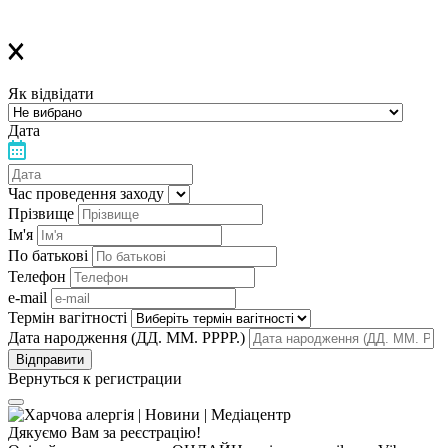
Дякуємо, що обираєте «Лелеку»!
Як відвідати
Дата
Час проведення заходу
Прізвище
Ім'я
По батькові
Телефон
e-mail
Термін вагітності
Дата народження (ДД. ММ. РРРР.)
Вернуться к регистрации
Дякуємо Вам за реєстрацію!