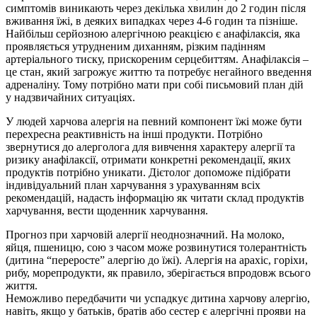
симптомів виникають через декілька хвилин до 2 годин після
вживання їжі, в деяких випадках через 4-6 годин та пізніше.
Найбільш серйозною алергічною реакцією є анафілаксія, яка
проявляється утрудненим диханням, різким падінням
артеріального тиску, прискореним серцебиттям. Анафілаксія –
це стан, який загрожує життю та потребує негайного введення
адреналіну. Тому потрібно мати при собі письмовий план дій
у надзвичайних ситуаціях.
У людей харчова алергія на певний компонент їжі може бути
перехресна реактивність на інші продукти. Потрібно
звернутися до алерголога для вивчення характеру алергії та
ризику анафілаксії, отримати конкретні рекомендації, яких
продуктів потрібно уникати. Дієтолог допоможе підібрати
індивідуальний план харчування з урахуванням всіх
рекомендацій, надасть інформацію як читати склад продуктів
харчування, вести щоденник харчування.
Прогноз при харчовій алергії неоднозначний. На молоко,
яйця, пшеницю, сою з часом може розвинутися толерантність
(дитина “переросте” алергію до їжі). Алергія на арахіс, горіхи,
рибу, морепродукти, як правило, зберігається впродовж всього
життя.
Неможливо передбачити чи успадкує дитина харчову алергію,
навіть, якщо у батьків, братів або сестер є алергічні прояви на