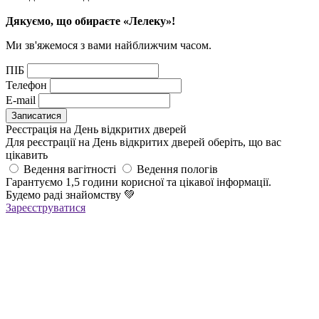
Дякуємо, що обираєте «Лелеку»!
Ми зв'яжемося з вами найближчим часом.
ПІБ
Телефон
E-mail
Реєстрація на День відкритих дверей
Для реєстрації на День відкритих дверей оберіть, що вас
цікавить
Ведення вагітності
Ведення пологів
Гарантуємо 1,5 години корисної та цікавої інформації.
Будемо раді знайомству
💚
Зареєструватися
Реєстрація успішна!
Якщо ви зареєструвалися на ОНЛАЙН-лекцію –
найближчим часом вам прийде повідомлення в Viber з
посиланням
на всі ОНЛАЙН-лекції
,
яке
буде дійсне до кінця місяця