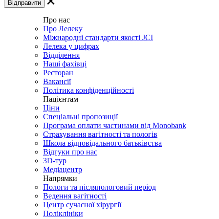
Про нас
Про Лелеку
Міжнародні стандарти якості JCI
Лелека у цифрах
Відділення
Наші фахівці
Ресторан
Вакансії
Політика конфіденційності
Пацієнтам
Ціни
Спеціальні пропозиції
Програма оплати частинами від Monobank
Страхування вагітності та пологів
Школа відповідального батьківства
Відгуки про нас
3D-тур
Медіацентр
Напрямки
Пологи та післяпологовий період
Ведення вагітності
Центр сучасної хірургії
Поліклініки