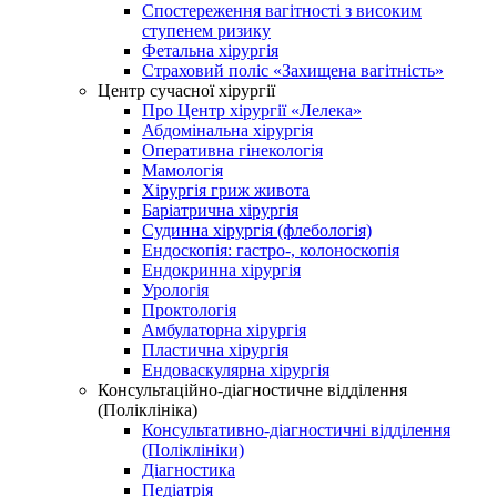
Спостереження вагітності з високим
ступенем ризику
Фетальна хірургія
Страховий поліс «Захищена вагітність»
Центр сучасної хірургії
Про Центр хірургії «Лелека»
Абдомінальна хірургія
Оперативна гінекологія
Мамологія
Хірургія гриж живота
Баріатрична хірургія
Судинна хірургія (флебологія)
Ендоскопія: гастро-, колоноскопія
Ендокринна хірургія
Урологія
Проктологія
Амбулаторна хірургія
Пластична хірургія
Ендоваскулярна хірургія
Консультаційно-діагностичне відділення
(Поліклініка)
Консультативно-діагностичні відділення
(Поліклініки)
Діагностика
Педіатрія