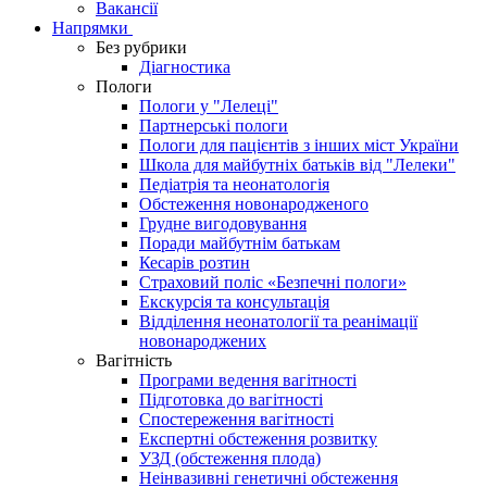
Вакансії
Напрямки
Без рубрики
Діагностика
Пологи
Пологи у "Лелеці"
Партнерські пологи
Пологи для пацієнтів з інших міст України
Школа для майбутніх батьків від "Лелеки"
Педіатрія та неонатологія
Обстеження новонародженого
Грудне вигодовування
Поради майбутнім батькам
Кесарів розтин
Страховий поліс «Безпечні пологи»
Екскурсія та консультація
Відділення неонатології та реанімації
новонароджених
Вагітність
Програми ведення вагітності
Підготовка до вагітності
Спостереження вагітності
Експертні обстеження розвитку
УЗД (обстеження плода)
Неінвазивні генетичні обстеження