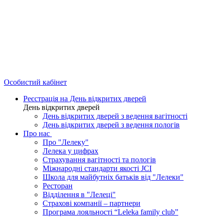
Особистий кабінет
Реєстрація на День відкритих дверей
День відкритих дверей
День відкритих дверей з ведення вагітності
День відкритих дверей з ведення пологів
Про нас
Про "Лелеку"
Лелека у цифрах
Страхування вагітності та пологів
Міжнародні стандарти якості JCI
Школа для майбутніх батьків від "Лелеки"
Ресторан
Відділення в "Лелеці"
Страхові компанії – партнери
Програма лояльності “Leleka family club”