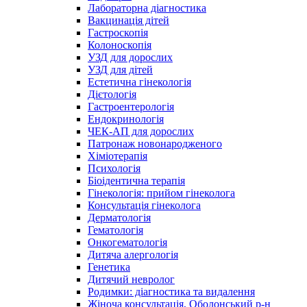
Лабораторна діагностика
Вакцинація дітей
Гастроскопія
Колоноскопія
УЗД для дорослих
УЗД для дітей
Естетична гінекологія
Дієтологія
Гастроентерологія
Ендокринологія
ЧЕК-АП для дорослих
Патронаж новонародженого
Хіміотерапія
Психологія
Біоідентична терапія
Гінекологія: прийом гінеколога
Консультація гінеколога
Дерматологія
Гематологія
Онкогематологія
Дитяча алергологія
Генетика
Дитячий невролог
Родимки: діагностика та видалення
Жіноча консультація, Оболонський р-н