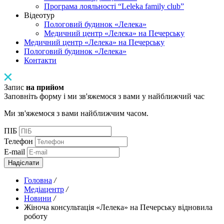
Програма лояльності “Leleka family club”
Відеотур
Пологовий будинок «Лелека»
Медичний центр «Лелека» на Печерську
Медичний центр «Лелека» на Печерську
Пологовий будинок «Лелека»
Контакти
Запис
на прийом
Заповніть форму і ми зв'яжемося з вами у найближчий час
Ми зв'яжемося з вами найближчим часом.
ПІБ
Телефон
E-mail
Надіслати
Головна
/
Медіацентр
/
Новини
/
Жіноча консультація «Лелека» на Печерську відновила
роботу