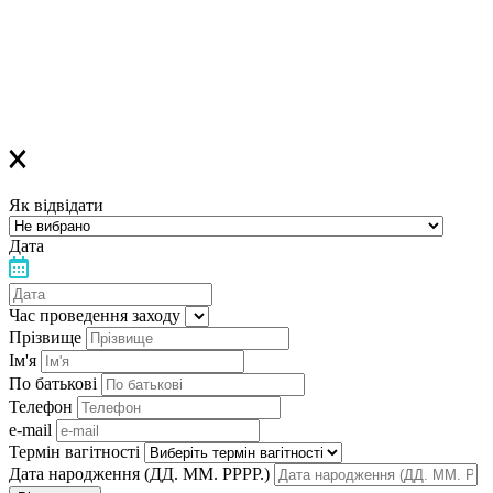
Якщо ви зареєструвалися на ОФЛАЙН-лекцію –
за день до заходу вам у Viber прийде повідомлення з
нагадуванням про лекцію
Дякуємо, що обираєте «Лелеку»!
Як відвідати
Дата
Час проведення заходу
Прізвище
Ім'я
По батькові
Телефон
e-mail
Термін вагітності
Дата народження (ДД. ММ. РРРР.)