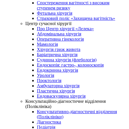
Спостереження вагітності з високим
ступенем ризику
Фетальна хірургія
Страховий поліс «Захищена вагітність»
Центр сучасної хірургії
Про Центр хірургії «Лелека»
Абдомінальна хірургія
Оперативна гінекологія
Мамологія
Хірургія гриж живота
Баріатрична хірургія
Судинна хірургія (флебологія)
Ендоскопія: гастро-, колоноскопія
Ендокринна хірургія
Урологія
Проктологія
Амбулаторна хірургія
Пластична хірургія
Ендоваскулярна хірургія
Консультаційно-діагностичне відділення
(Поліклініка)
Консультативно-діагностичні відділення
(Поліклініки)
Діагностика
Педіатрія