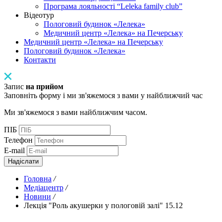
Програма лояльності “Leleka family club”
Відеотур
Пологовий будинок «Лелека»
Медичний центр «Лелека» на Печерську
Медичний центр «Лелека» на Печерську
Пологовий будинок «Лелека»
Контакти
Запис
на прийом
Заповніть форму і ми зв'яжемося з вами у найближчий час
Ми зв'яжемося з вами найближчим часом.
ПІБ
Телефон
E-mail
Надіслати
Головна
/
Медіацентр
/
Новини
/
Лекція "Роль акушерки у пологовій залі" 15.12