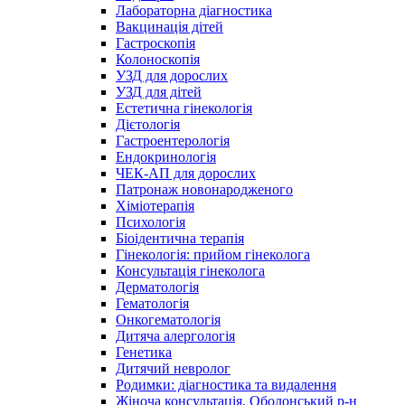
Лабораторна діагностика
Вакцинація дітей
Гастроскопія
Колоноскопія
УЗД для дорослих
УЗД для дітей
Естетична гінекологія
Дієтологія
Гастроентерологія
Ендокринологія
ЧЕК-АП для дорослих
Патронаж новонародженого
Хіміотерапія
Психологія
Біоідентична терапія
Гінекологія: прийом гінеколога
Консультація гінеколога
Дерматологія
Гематологія
Онкогематологія
Дитяча алергологія
Генетика
Дитячий невролог
Родимки: діагностика та видалення
Жіноча консультація, Оболонський р-н