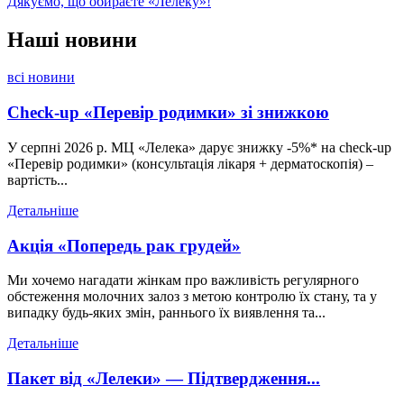
Дякуємо, що обираєте «Лелеку»!
Наші
новини
всі новини
Check-up «Перевір родимки» зі знижкою
У серпні 2026 р. МЦ «Лелека» дарує знижку -5%* на check-up
«Перевір родимки» (консультація лікаря + дерматоскопія) –
вартість...
Детальніше
Акція «Попередь рак грудей»
Ми хочемо нагадати жінкам про важливість регулярного
обстеження молочних залоз з метою контролю їх стану, та у
випадку будь-яких змін, раннього їх виявлення та...
Детальніше
Пакет від «Лелеки» — Підтвердження...