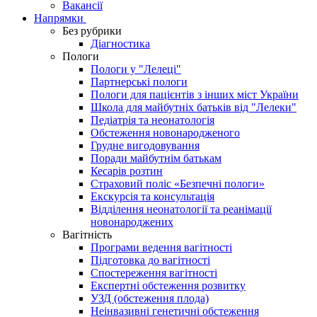
Вакансії
Напрямки
Без рубрики
Діагностика
Пологи
Пологи у "Лелеці"
Партнерські пологи
Пологи для пацієнтів з інших міст України
Школа для майбутніх батьків від "Лелеки"
Педіатрія та неонатологія
Обстеження новонародженого
Грудне вигодовування
Поради майбутнім батькам
Кесарів розтин
Страховий поліс «Безпечні пологи»
Екскурсія та консультація
Відділення неонатології та реанімації
новонароджених
Вагітність
Програми ведення вагітності
Підготовка до вагітності
Спостереження вагітності
Експертні обстеження розвитку
УЗД (обстеження плода)
Неінвазивні генетичні обстеження