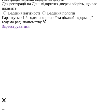
Для реєстрації на День відкритих дверей оберіть, що вас
цікавить
Ведення вагітності
Ведення пологів
Гарантуємо 1,5 години корисної та цікавої інформації.
Будемо раді знайомству
💚
Зареєструватися
Реєстрація успішна!
Якщо ви зареєструвалися на ОНЛАЙН-лекцію –
найближчим часом вам прийде повідомлення в Viber з
посиланням
на всі ОНЛАЙН-лекції
,
яке
буде дійсне до кінця місяця
Якщо ви зареєструвалися на ОФЛАЙН-лекцію –
за день до заходу вам у Viber прийде повідомлення з
нагадуванням про лекцію
Дякуємо, що обираєте «Лелеку»!