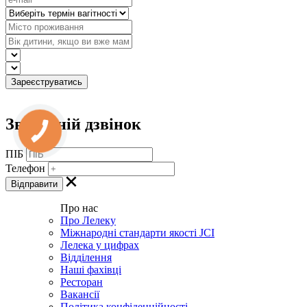
Зворотній дзвінок
ПІБ
Телефон
Про нас
Про Лелеку
Міжнародні стандарти якості JCI
Лелека у цифрах
Відділення
Наші фахівці
Ресторан
Вакансії
Політика конфіденційності