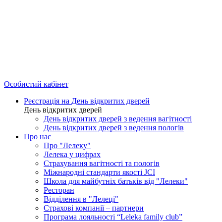
Особистий кабінет
Реєстрація на День відкритих дверей
День відкритих дверей
День відкритих дверей з ведення вагітності
День відкритих дверей з ведення пологів
Про нас
Про "Лелеку"
Лелека у цифрах
Страхування вагітності та пологів
Міжнародні стандарти якості JCI
Школа для майбутніх батьків від "Лелеки"
Ресторан
Відділення в "Лелеці"
Страхові компанії – партнери
Програма лояльності “Leleka family club”