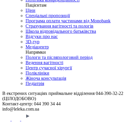
Пацієнтам
Ціни
Спеціальні пропозиції
Програма оплати частинами від Monobank
Страхування вагітності та пологів
Школа відповідального батьківства
Відгуки про нас
3D-тур
Медіацентр
Напрямки
Пологи та післяпологовий період
Ведення вагітності
Центр сучасної хірургії
Поліклініки
Жіноча консультація
Педіатрія
В екстрених ситуаціях приймальне відділення
044-390-32-22
(ЦІЛОДОБОВО)
Контакт-центр:
044 390 34 44
info@leleka.com.ua