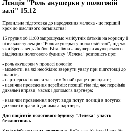
Лекція "Роль акушерки у пологовій
залі" 15.12
Правильна підготовка до народження малюка - це перший
крок до щасливого батьківства!
15 грудня об 11:00 запрошуємо майбутніх батьків на корисну й
пізнавальну лекцію "Роль акушерки у пологовій залі", під час
якої Бреславець Любов Віталіївна - акушерка акушерського
відділення пологового будинку "Лелека" розповість про:
- роль акушерки у процесі пологів;
- моменти, на які необхідно звернути увагу при підготовці до
пологів;
- партнерські пологи та з ким їх найкраще проводити;
- навички проведення переймів: позиції тіла під час переймів,
дихальні вправи, масаж і допомога партнера;
- навички проведення потуг: види потуг, позиції в потугах,
дихальні вправи й допомога партнера;
Для пацієнтів пологового будинку "Лелека" участь
безкоштовна.
Захід відбудеться за адресою:
м. Київ, вул. Квітки Цісик 56