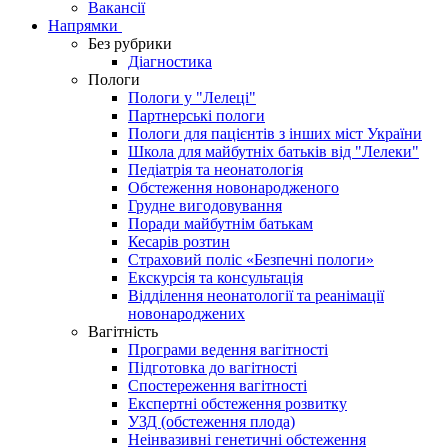
Вакансії
Напрямки
Без рубрики
Діагностика
Пологи
Пологи у "Лелеці"
Партнерські пологи
Пологи для пацієнтів з інших міст України
Школа для майбутніх батьків від "Лелеки"
Педіатрія та неонатологія
Обстеження новонародженого
Грудне вигодовування
Поради майбутнім батькам
Кесарів розтин
Страховий поліс «Безпечні пологи»
Екскурсія та консультація
Відділення неонатології та реанімації
новонароджених
Вагітність
Програми ведення вагітності
Підготовка до вагітності
Спостереження вагітності
Експертні обстеження розвитку
УЗД (обстеження плода)
Неінвазивні генетичні обстеження