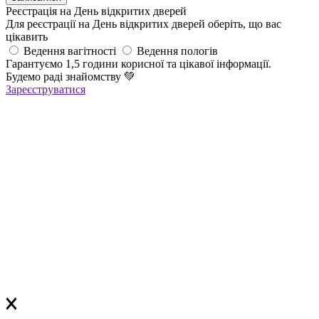
Реєстрація на День відкритих дверей
Для реєстрації на День відкритих дверей оберіть, що вас
цікавить
Ведення вагітності
Ведення пологів
Гарантуємо 1,5 години корисної та цікавої інформації.
Будемо раді знайомству
💚
Зареєструватися
Реєстрація успішна!
Якщо ви зареєструвалися на ОНЛАЙН-лекцію –
найближчим часом вам прийде повідомлення в Viber з
посиланням
на всі ОНЛАЙН-лекції
,
яке
буде дійсне до кінця місяця
Якщо ви зареєструвалися на ОФЛАЙН-лекцію –
за день до заходу вам у Viber прийде повідомлення з
нагадуванням про лекцію
Дякуємо, що обираєте «Лелеку»!