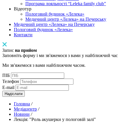
Програма лояльності “Leleka family club”
Відеотур
Пологовий будинок «Лелека»
Медичний центр «Лелека» на Печерську
Медичний центр «Лелека» на Печерську
Пологовий будинок «Лелека»
Контакти
Запис
на прийом
Заповніть форму і ми зв'яжемося з вами у найближчий час
Ми зв'яжемося з вами найближчим часом.
ПІБ
Телефон
E-mail
Надіслати
Головна
/
Медіацентр
/
Новини
/
Лекція: "Роль акушерки у пологовій залі"