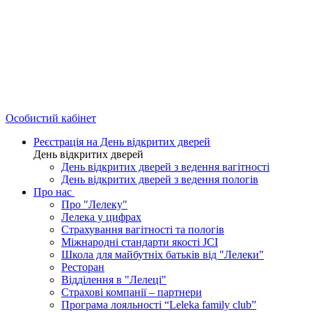
Особистий кабінет
Реєстрація на День відкритих дверей
День відкритих дверей
День відкритих дверей з ведення вагітності
День відкритих дверей з ведення пологів
Про нас
Про "Лелеку"
Лелека у цифрах
Страхування вагітності та пологів
Міжнародні стандарти якості JCI
Школа для майбутніх батьків від "Лелеки"
Ресторан
Відділення в "Лелеці"
Страхові компанії – партнери
Програма лояльності “Leleka family club”