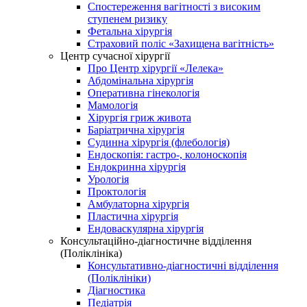
Спостереження вагітності з високим
ступенем ризику
Фетальна хірургія
Страховий поліс «Захищена вагітність»
Центр сучасної хірургії
Про Центр хірургії «Лелека»
Абдомінальна хірургія
Оперативна гінекологія
Мамологія
Хірургія гриж живота
Баріатрична хірургія
Судинна хірургія (флебологія)
Ендоскопія: гастро-, колоноскопія
Ендокринна хірургія
Урологія
Проктологія
Амбулаторна хірургія
Пластична хірургія
Ендоваскулярна хірургія
Консультаційно-діагностичне відділення
(Поліклініка)
Консультативно-діагностичні відділення
(Поліклініки)
Діагностика
Педіатрія