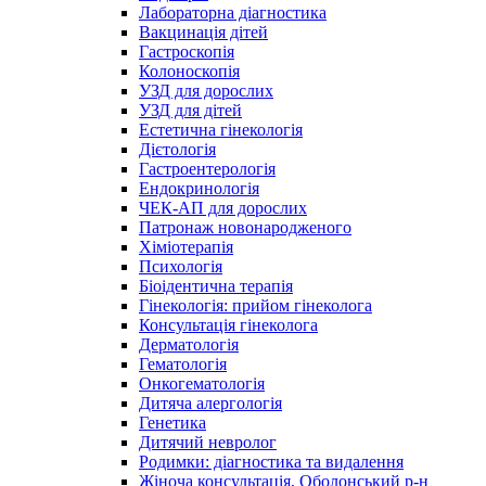
Лабораторна діагностика
Вакцинація дітей
Гастроскопія
Колоноскопія
УЗД для дорослих
УЗД для дітей
Естетична гінекологія
Дієтологія
Гастроентерологія
Ендокринологія
ЧЕК-АП для дорослих
Патронаж новонародженого
Хіміотерапія
Психологія
Біоідентична терапія
Гінекологія: прийом гінеколога
Консультація гінеколога
Дерматологія
Гематологія
Онкогематологія
Дитяча алергологія
Генетика
Дитячий невролог
Родимки: діагностика та видалення
Жіноча консультація, Оболонський р-н