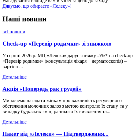
Нагадування надійде вам в Viber за день до заходу
Дякуємо, що обираєте «Лелеку»!
Наші
новини
всі новини
Check-up «Перевір родимки» зі знижкою
У серпні 2026 р. МЦ «Лелека» дарує знижку -5%* на check-up
«Перевір родимки» (консультація лікаря + дерматоскопія) –
вартість...
Детальніше
Акція «Попередь рак грудей»
Ми хочемо нагадати жінкам про важливість регулярного
обстеження молочних залоз з метою контролю їх стану, та у
випадку будь-яких змін, раннього їх виявлення та...
Детальніше
Пакет від «Лелеки» — Підтвердження...