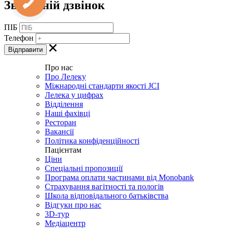
Зворотній дзвінок
ПІБ
Телефон
Про нас
Про Лелеку
Міжнародні стандарти якості JCI
Лелека у цифрах
Відділення
Наші фахівці
Ресторан
Вакансії
Політика конфіденційності
Пацієнтам
Ціни
Спеціальні пропозиції
Програма оплати частинами від Monobank
Страхування вагітності та пологів
Школа відповідального батьківства
Відгуки про нас
3D-тур
Медіацентр