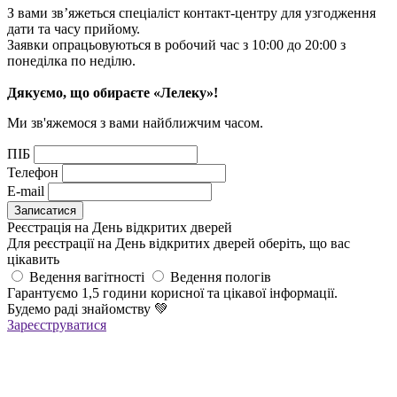
З вами зв’яжеться спеціаліст контакт-центру для узгодження
дати та часу прийому.
Заявки опрацьовуються в робочий час з 10:00 до 20:00 з
понеділка по неділю.
Дякуємо, що обираєте «Лелеку»!
Ми зв'яжемося з вами найближчим часом.
ПІБ
Телефон
E-mail
Реєстрація на День відкритих дверей
Для реєстрації на День відкритих дверей оберіть, що вас
цікавить
Ведення вагітності
Ведення пологів
Гарантуємо 1,5 години корисної та цікавої інформації.
Будемо раді знайомству
💚
Зареєструватися
Реєстрація успішна!
Якщо ви зареєструвалися на ОНЛАЙН-лекцію –