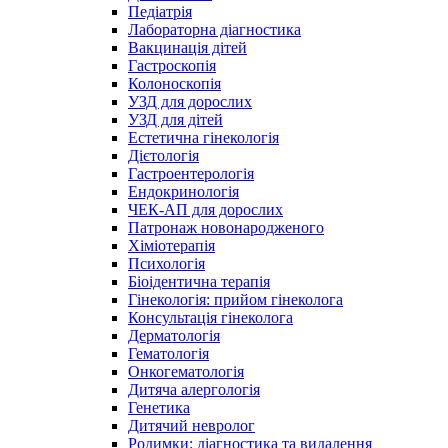
Педіатрія
Лабораторна діагностика
Вакцинація дітей
Гастроскопія
Колоноскопія
УЗД для дорослих
УЗД для дітей
Естетична гінекологія
Дієтологія
Гастроентерологія
Ендокринологія
ЧЕК-АП для дорослих
Патронаж новонародженого
Хіміотерапія
Психологія
Біоідентична терапія
Гінекологія: прийом гінеколога
Консультація гінеколога
Дерматологія
Гематологія
Онкогематологія
Дитяча алергологія
Генетика
Дитячий невролог
Родимки: діагностика та видалення