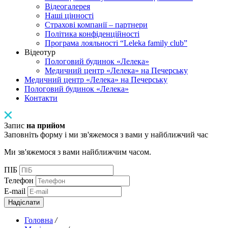
Відеогалерея
Наші цінності
Страхові компанії – партнери
Політика конфіденційності
Програма лояльності “Leleka family club”
Відеотур
Пологовий будинок «Лелека»
Медичний центр «Лелека» на Печерську
Медичний центр «Лелека» на Печерську
Пологовий будинок «Лелека»
Контакти
Запис
на прийом
Заповніть форму і ми зв'яжемося з вами у найближчий час
Ми зв'яжемося з вами найближчим часом.
ПІБ
Телефон
E-mail
Надіслати
Головна
/