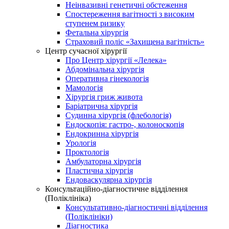
Неінвазивні генетичні обстеження
Спостереження вагітності з високим
ступенем ризику
Фетальна хірургія
Страховий поліс «Захищена вагітність»
Центр сучасної хірургії
Про Центр хірургії «Лелека»
Абдомінальна хірургія
Оперативна гінекологія
Мамологія
Хірургія гриж живота
Баріатрична хірургія
Судинна хірургія (флебологія)
Ендоскопія: гастро-, колоноскопія
Ендокринна хірургія
Урологія
Проктологія
Амбулаторна хірургія
Пластична хірургія
Ендоваскулярна хірургія
Консультаційно-діагностичне відділення
(Поліклініка)
Консультативно-діагностичні відділення
(Поліклініки)
Діагностика