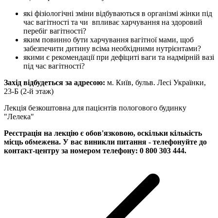
які фізіологічні зміни відбуваються в організмі жінки під
час вагітності та чи впливає харчування на здоровий
перебіг вагітності?
яким повинно бути харчування вагітної мами, щоб
забезпечити дитину всіма необхідними нутрієнтами?
якими є рекомендації при дефіциті ваги та надмірній вазі
під час вагітності?
Захід відбудеться за адресою:
м. Київ, бульв. Лесі Українки,
23-Б (2-й этаж)
Лекція безкоштовна для пацієнтів пологового будинку
"Лелека"
Реєстрація на лекцію є обов'язковою, оскільки кількість
місць обмежена.
У вас виникли питання - телефонуйте до
контакт-центру за номером телефону: 0 800 303 444.