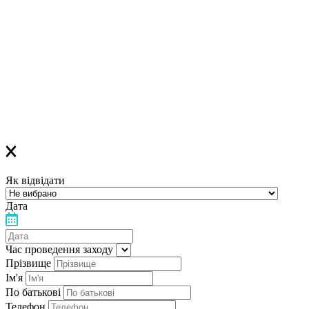
найближчим часом вам прийде повідомлення в Viber з
посиланням
на всі ОНЛАЙН-лекції
,
яке
буде дійсне до кінця місяця
Якщо ви зареєструвалися на ОФЛАЙН-лекцію –
за день до заходу вам у Viber прийде повідомлення з
нагадуванням про лекцію
Дякуємо, що обираєте «Лелеку»!
Як відвідати
Дата
Час проведення заходу
Прізвище
Ім'я
По батькові
Телефон