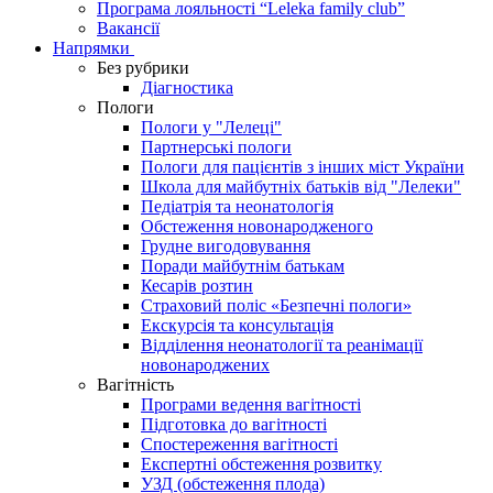
Програма лояльності “Leleka family club”
Вакансії
Напрямки
Без рубрики
Діагностика
Пологи
Пологи у "Лелеці"
Партнерські пологи
Пологи для пацієнтів з інших міст України
Школа для майбутніх батьків від "Лелеки"
Педіатрія та неонатологія
Обстеження новонародженого
Грудне вигодовування
Поради майбутнім батькам
Кесарів розтин
Страховий поліс «Безпечні пологи»
Екскурсія та консультація
Відділення неонатології та реанімації
новонароджених
Вагітність
Програми ведення вагітності
Підготовка до вагітності
Спостереження вагітності
Експертні обстеження розвитку
УЗД (обстеження плода)