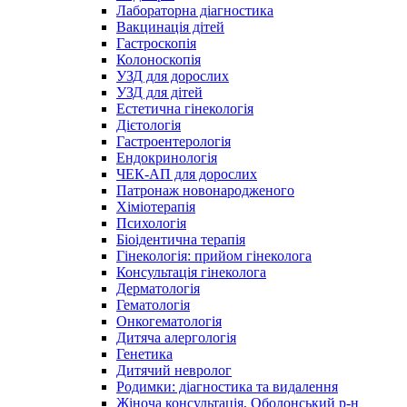
Лабораторна діагностика
Вакцинація дітей
Гастроскопія
Колоноскопія
УЗД для дорослих
УЗД для дітей
Естетична гінекологія
Дієтологія
Гастроентерологія
Ендокринологія
ЧЕК-АП для дорослих
Патронаж новонародженого
Хіміотерапія
Психологія
Біоідентична терапія
Гінекологія: прийом гінеколога
Консультація гінеколога
Дерматологія
Гематологія
Онкогематологія
Дитяча алергологія
Генетика
Дитячий невролог
Родимки: діагностика та видалення
Жіноча консультація, Оболонський р-н