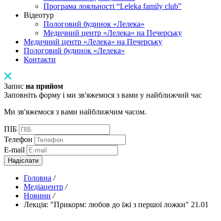
Програма лояльності “Leleka family club”
Відеотур
Пологовий будинок «Лелека»
Медичний центр «Лелека» на Печерську
Медичний центр «Лелека» на Печерську
Пологовий будинок «Лелека»
Контакти
Запис
на прийом
Заповніть форму і ми зв'яжемося з вами у найближчий час
Ми зв'яжемося з вами найближчим часом.
ПІБ
Телефон
E-mail
Надіслати
Головна
/
Медіацентр
/
Новини
/
Лекція: "Прикорм: любов до їжі з першої ложки" 21.01