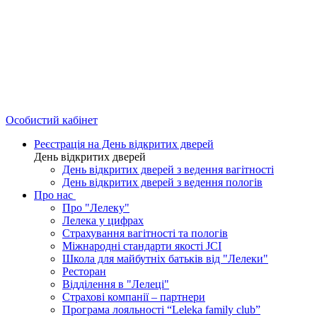
Особистий кабінет
Реєстрація на День відкритих дверей
День відкритих дверей
День відкритих дверей з ведення вагітності
День відкритих дверей з ведення пологів
Про нас
Про "Лелеку"
Лелека у цифрах
Страхування вагітності та пологів
Міжнародні стандарти якості JCI
Школа для майбутніх батьків від "Лелеки"
Ресторан
Відділення в "Лелеці"
Страхові компанії – партнери
Програма лояльності “Leleka family club”