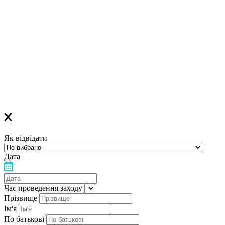
Якщо ви зареєструвалися на ОНЛАЙН-лекцію –
найближчим часом вам прийде повідомлення в Viber з
посиланням
на всі ОНЛАЙН-лекції
,
яке
буде дійсне до кінця місяця
Якщо ви зареєструвалися на ОФЛАЙН-лекцію –
за день до заходу вам у Viber прийде повідомлення з
нагадуванням про лекцію
Дякуємо, що обираєте «Лелеку»!
Як відвідати
Дата
Час проведення заходу
Прізвище
Ім'я
По батькові