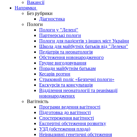
Вакансії
Напрямки
Без рубрики
Діагностика
Пологи
Пологи у "Лелеці"
Партнерські пологи
Пологи для пацієнтів з інших міст України
Школа для майбутніх батьків від "Лелеки"
Педіатрія та неонатологія
Обстеження новонародженого
Грудне вигодовування
Поради майбутнім батькам
Кесарів розтин
Страховий поліс «Безпечні пологи»
Екскурсія та консультація
Відділення неонатології та реанімації
новонароджених
Вагітність
Програми ведення вагітності
Підготовка до вагітності
Спостереження вагітності
Експертні обстеження розвитку
УЗД (обстеження плода)
Неінвазивні генетичні обстеження