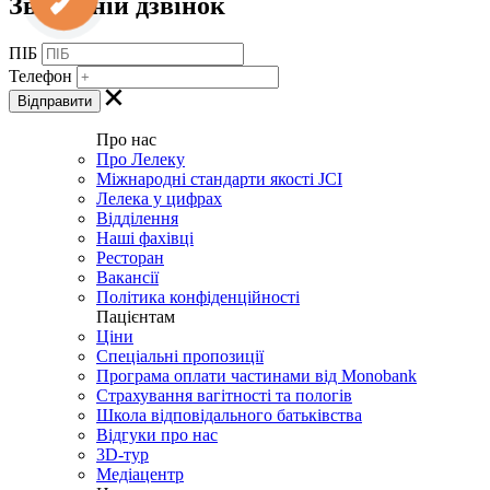
Зворотній дзвінок
ПІБ
Телефон
Про нас
Про Лелеку
Міжнародні стандарти якості JCI
Лелека у цифрах
Відділення
Наші фахівці
Ресторан
Вакансії
Політика конфіденційності
Пацієнтам
Ціни
Спеціальні пропозиції
Програма оплати частинами від Monobank
Страхування вагітності та пологів
Школа відповідального батьківства
Відгуки про нас
3D-тур
Медіацентр