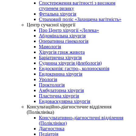
Спостереження вагітності з високим
ступенем ризику
Фетальна хірургія
Страховий поліс «Захищена вагітність»
Центр сучасної хірургії
Про Центр хірургії «Лелека»
Абдомінальна хірургія
Оперативна гінекологія
Мамологія
Хірургія гриж живота
Баріатрична хірургія
Судинна хірургія (флебологія)
Ендоскопія: гастро-, колоноскопія
Ендокринна хірургія
Урологія
Проктологія
Амбулаторна хірургія
Пластична хірургія
Ендоваскулярна хірургія
Консультаційно-діагностичне відділення
(Поліклініка)
Консультативно-діагностичні відділення
(Поліклініки)
Діагностика
Педіатрія