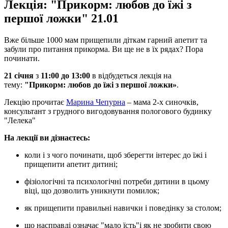
Лекція: "Прикорм: любов до їжі з
першої ложки" 21.01
Вже більше 1000 мам прищепили діткам гарний апетит та
забули про питання прикорма. Ви ще не в їх рядах? Пора
починати.
21 січня
з
11:00 до
13:00
в відбудеться лекція на
тему:
"Прикорм: любов до їжі з першої ложки»
.
Лекцію прочитає
Марина Чепурна
– мама 2-х синочків,
консультант з грудного вигодовування пологового будинку
"Лелека"
На лекції ви дізнаєтесь:
коли і з чого починати, щоб зберегти інтерес до їжі і
прищепити апетит дитині;
фізіологічні та психологічні потреби дитини в цьому
віці, що дозволить уникнути помилок;
як прищепити правильні навички і поведінку за столом;
що насправді означає "мало їсть"
і як не зробити свою