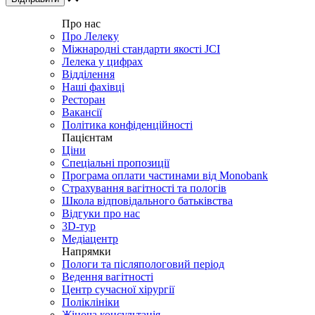
Про нас
Про Лелеку
Міжнародні стандарти якості JCI
Лелека у цифрах
Відділення
Наші фахівці
Ресторан
Вакансії
Політика конфіденційності
Пацієнтам
Ціни
Спеціальні пропозиції
Програма оплати частинами від Monobank
Страхування вагітності та пологів
Школа відповідального батьківства
Відгуки про нас
3D-тур
Медіацентр
Напрямки
Пологи та післяпологовий період
Ведення вагітності
Центр сучасної хірургії
Поліклініки
Жіноча консультація