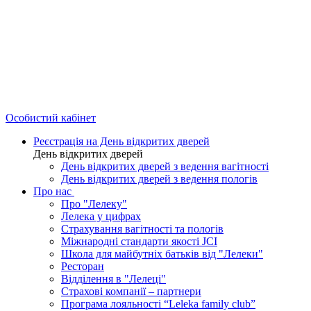
Особистий кабінет
Реєстрація на День відкритих дверей
День відкритих дверей
День відкритих дверей з ведення вагітності
День відкритих дверей з ведення пологів
Про нас
Про "Лелеку"
Лелека у цифрах
Страхування вагітності та пологів
Міжнародні стандарти якості JCI
Школа для майбутніх батьків від "Лелеки"
Ресторан
Відділення в "Лелеці"
Страхові компанії – партнери
Програма лояльності “Leleka family club”