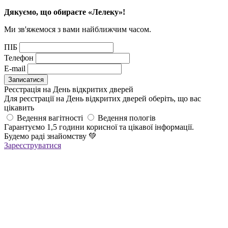
Дякуємо, що обираєте «Лелеку»!
Ми зв'яжемося з вами найближчим часом.
ПІБ
Телефон
E-mail
Реєстрація на День відкритих дверей
Для реєстрації на День відкритих дверей оберіть, що вас
цікавить
Ведення вагітності
Ведення пологів
Гарантуємо 1,5 години корисної та цікавої інформації.
Будемо раді знайомству
💚
Зареєструватися
Реєстрація успішна!
Якщо ви зареєструвалися на ОНЛАЙН-лекцію –
найближчим часом вам прийде повідомлення в Viber з
посиланням
на всі ОНЛАЙН-лекції
,
яке
буде дійсне до кінця місяця