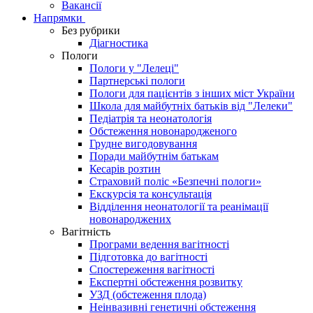
Вакансії
Напрямки
Без рубрики
Діагностика
Пологи
Пологи у "Лелеці"
Партнерські пологи
Пологи для пацієнтів з інших міст України
Школа для майбутніх батьків від "Лелеки"
Педіатрія та неонатологія
Обстеження новонародженого
Грудне вигодовування
Поради майбутнім батькам
Кесарів розтин
Страховий поліс «Безпечні пологи»
Екскурсія та консультація
Відділення неонатології та реанімації
новонароджених
Вагітність
Програми ведення вагітності
Підготовка до вагітності
Спостереження вагітності
Експертні обстеження розвитку
УЗД (обстеження плода)
Неінвазивні генетичні обстеження