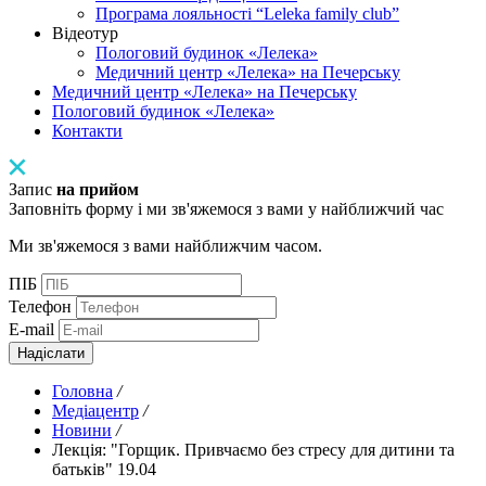
Програма лояльності “Leleka family club”
Відеотур
Пологовий будинок «Лелека»
Медичний центр «Лелека» на Печерську
Медичний центр «Лелека» на Печерську
Пологовий будинок «Лелека»
Контакти
Запис
на прийом
Заповніть форму і ми зв'яжемося з вами у найближчий час
Ми зв'яжемося з вами найближчим часом.
ПІБ
Телефон
E-mail
Надіслати
Головна
/
Медіацентр
/
Новини
/
Лекція: "Горщик. Привчаємо без стресу для дитини та
батьків" 19.04