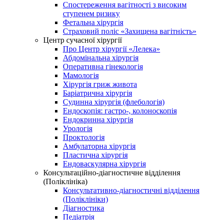
Спостереження вагітності з високим
ступенем ризику
Фетальна хірургія
Страховий поліс «Захищена вагітність»
Центр сучасної хірургії
Про Центр хірургії «Лелека»
Абдомінальна хірургія
Оперативна гінекологія
Мамологія
Хірургія гриж живота
Баріатрична хірургія
Судинна хірургія (флебологія)
Ендоскопія: гастро-, колоноскопія
Ендокринна хірургія
Урологія
Проктологія
Амбулаторна хірургія
Пластична хірургія
Ендоваскулярна хірургія
Консультаційно-діагностичне відділення
(Поліклініка)
Консультативно-діагностичні відділення
(Поліклініки)
Діагностика
Педіатрія