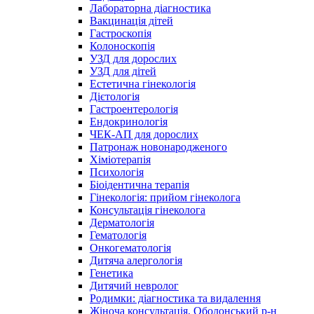
Лабораторна діагностика
Вакцинація дітей
Гастроскопія
Колоноскопія
УЗД для дорослих
УЗД для дітей
Естетична гінекологія
Дієтологія
Гастроентерологія
Ендокринологія
ЧЕК-АП для дорослих
Патронаж новонародженого
Хіміотерапія
Психологія
Біоідентична терапія
Гінекологія: прийом гінеколога
Консультація гінеколога
Дерматологія
Гематологія
Онкогематологія
Дитяча алергологія
Генетика
Дитячий невролог
Родимки: діагностика та видалення
Жіноча консультація, Оболонський р-н