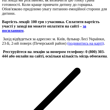
На лекції ми розглянемо, як визначити цю тонку грань
готовності. Коли краще привчати дитину до горщика.
Обов'язково приділимо увагу питанню емоційної сторони для
дитини.
Вартість лекції: 100 грн з учасника. Сплатити вартість
участі у заході ви можете оплатити на сайті –
за
посиланням
.
Захід відбудеться за адресою: м. Київ, бульвар Лесі Українки,
23-Б, 2-ий поверх (Печерський район)
(подивитись на карті)
.
Реєструйтеся на лекцію за номером телефону: 0 (800) 303-
444 або онлайн на сайті, оскільки кількість місць обмежена
.