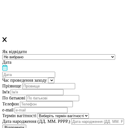
Якщо ви зареєструвалися на ОФЛАЙН-лекцію –
за день до заходу вам у Viber прийде повідомлення з
нагадуванням про лекцію
Дякуємо, що обираєте «Лелеку»!
Як відвідати
Дата
Час проведення заходу
Прізвище
Ім'я
По батькові
Телефон
e-mail
Термін вагітності
Дата народження (ДД. ММ. РРРР.)