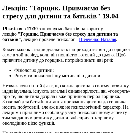
Лекція: "Горщик. Привчаємо без
стресу для дитини та батьків" 19.04
19 квітня з 17:30
запрошуємо батьків на корисну
лекцію
"Горщик. Привчаємо без стресу для дитини та
батьків"
, лекцію проведе психолог -
Шевченко Наталія
.
Кожен малюк - індивідуальність і «приходить» він до горщика
саме в той період, коли він повністю готовий до цього. Щоб
привчити дитину до горщика, потрібно знати дві речі:
Фізіологію дитини;
Розуміти психологічну мотивацію дитини
Незважаючи на той факт, що кожна дитина в своєму розвитку
індивідуальна, існують загальні ознаки зрілості, які «говорять»
про те, що дитина дозріла і вже прийшов період горщика.
Зазвичай для батьків питання привчання дитини до горщика
носить побутовий, але аж ніяк не психологічний характер. На
лекції ми приділимо особливу увагу психологічному аспекту -
тим завданням розвитку дитини, які сприяють зрілому
оволодінню цією функції.