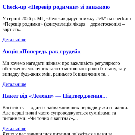
Check-up «Перевір родимки» зі знижкою
У серпні 2026 р. МЦ «Лелека» дарує знижку -5%* на check-up
«Перевір родимки» (консультація лікаря + дерматоскопія) –
вартість...
Детальніше
Акція «Попередь рак грудей»
Ми хочемо нагадати жінкам про важливість регулярного
обстеження молочних залоз з метою контролю їх стану, та у
випадку будь-яких змін, раннього їх виявлення та...
Детальніше
Пакет від «Лелеки» — Підтвердження...
Вагітність — один із найважливіших періодів у житті жінки.
Але перші тижні часто супроводжуються сумнівами та
питаннями: «Чи точно я вагітна?»,...
Детальніше
Якщо у вас залишилися питання, зв'яжіться з нами за