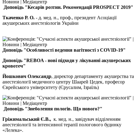
Доповідь "Кесарів розтин. Рекомендації PROSPECT 2019"
Ткаченко Р. О.
- д. мед. н., проф., президент Асоціації
акушерських анестезіологів України
Доповідь
"Особливості ведення вагітності з COVID-19"
Доповідь "
REBOA - нові підходи у лікуванні акушерських
кровотеч
"
Йошкович Олександр
, директор департаменту акушерства та
анестезіології медичного центру Шаарей Цедек, професор
Єврейського університету (Єрусалим, Ізраїль)
Доповідь
"Знеболення пологів. Що нового?"
Гріжимальський Є.В.,
к. мед. н., завідувач відділенням
анестезіології та інтенсивної терапії пологового будинку
«Лелека».