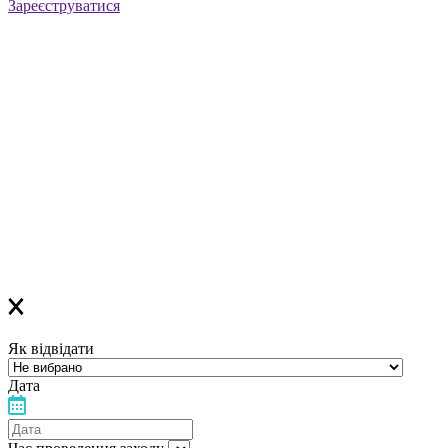
Зареєструватися
Реєстрація успішна!
Якщо ви зареєструвалися на ОНЛАЙН-лекцію –
найближчим часом вам прийде повідомлення в Viber з
посиланням
на всі ОНЛАЙН-лекції
,
яке
буде дійсне до кінця місяця
Якщо ви зареєструвалися на ОФЛАЙН-лекцію –
за день до заходу вам у Viber прийде повідомлення з
нагадуванням про лекцію
Дякуємо, що обираєте «Лелеку»!
Як відвідати
Дата