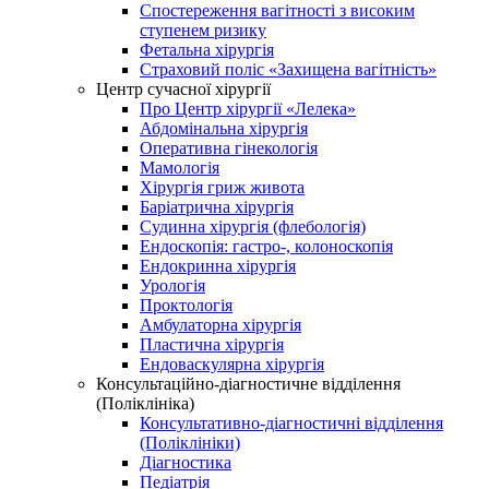
Спостереження вагітності з високим
ступенем ризику
Фетальна хірургія
Страховий поліс «Захищена вагітність»
Центр сучасної хірургії
Про Центр хірургії «Лелека»
Абдомінальна хірургія
Оперативна гінекологія
Мамологія
Хірургія гриж живота
Баріатрична хірургія
Судинна хірургія (флебологія)
Ендоскопія: гастро-, колоноскопія
Ендокринна хірургія
Урологія
Проктологія
Амбулаторна хірургія
Пластична хірургія
Ендоваскулярна хірургія
Консультаційно-діагностичне відділення
(Поліклініка)
Консультативно-діагностичні відділення
(Поліклініки)
Діагностика
Педіатрія