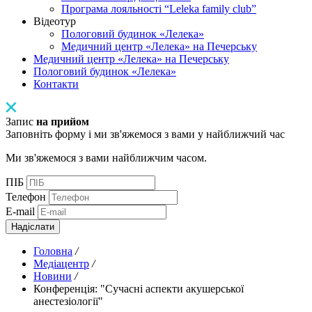
Програма лояльності “Leleka family club”
Відеотур
Пологовий будинок «Лелека»
Медичний центр «Лелека» на Печерську
Медичний центр «Лелека» на Печерську
Пологовий будинок «Лелека»
Контакти
Запис
на прийом
Заповніть форму і ми зв'яжемося з вами у найближчий час
Ми зв'яжемося з вами найближчим часом.
ПІБ
Телефон
E-mail
Надіслати
Головна
/
Медіацентр
/
Новини
/
Конференція: "Сучасні аспекти акушерської
анестезіології"