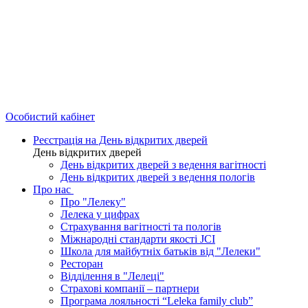
Особистий кабінет
Реєстрація на День відкритих дверей
День відкритих дверей
День відкритих дверей з ведення вагітності
День відкритих дверей з ведення пологів
Про нас
Про "Лелеку"
Лелека у цифрах
Страхування вагітності та пологів
Міжнародні стандарти якості JCI
Школа для майбутніх батьків від "Лелеки"
Ресторан
Відділення в "Лелеці"
Страхові компанії – партнери
Програма лояльності “Leleka family club”