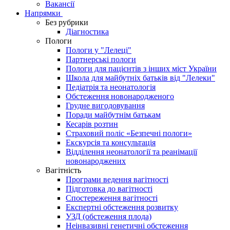
Вакансії
Напрямки
Без рубрики
Діагностика
Пологи
Пологи у "Лелеці"
Партнерські пологи
Пологи для пацієнтів з інших міст України
Школа для майбутніх батьків від "Лелеки"
Педіатрія та неонатологія
Обстеження новонародженого
Грудне вигодовування
Поради майбутнім батькам
Кесарів розтин
Страховий поліс «Безпечні пологи»
Екскурсія та консультація
Відділення неонатології та реанімації
новонароджених
Вагітність
Програми ведення вагітності
Підготовка до вагітності
Спостереження вагітності
Експертні обстеження розвитку
УЗД (обстеження плода)
Неінвазивні генетичні обстеження