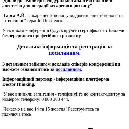
Доповідь
"Конверсії епідуральної аналгезії пологів в
анестезію для операції кесаревого розтину"
Гарга А.Й.
- лікар анестезіолог у відділенні анестезіології та
інтенсивної терапії ПБ «Лелека».
Учасникам конференції будуть вручені сертифікати з
балами
безперервного професійного розвитку.
Детальна інформація та реєстрація за
посиланням
.
З детальним таймінгом докладів спікерів конференції ви
зможете ознайомитись за
посиланням.
Інформаційний партнер - інформаційна платформа
DoctorThinking.
У вас виникли запитання - телефонуйте до контакт-центру за
номером телефону: 0 800 303 444.
Чекаємо на вас 14 та 15 жовтня! Реєструйтесь та
підключайтесь!