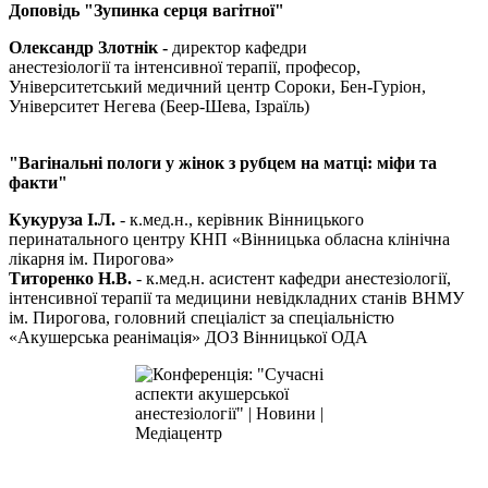
Доповідь
"Зупинка серця вагітної"
Олександр Злотнік -
директор кафедри
анестезіології та інтенсивної терапії, професор,
Університетський медичний центр Сороки, Бен-Гуріон,
Університет Негева (Беер-Шева, Ізраїль)
"Вагінальні пологи у жінок з рубцем на матці: міфи та
факти"
Кукуруза І.Л.
- к.мед.н., керівник Вінницького
перинатального центру КНП «Вінницька обласна клінічна
лікарня ім. Пирогова»
Титоренко Н.В.
- к.мед.н. асистент кафедри анестезіології,
інтенсивної терапії та медицини невідкладних станів ВНМУ
ім. Пирогова, головний спеціаліст за спеціальністю
«Акушерська реанімація» ДОЗ Вінницької ОДА