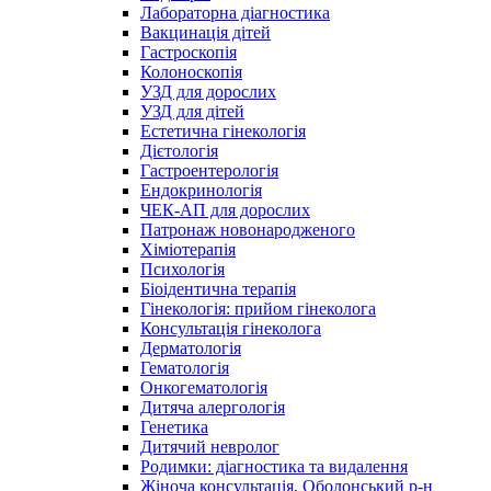
Лабораторна діагностика
Вакцинація дітей
Гастроскопія
Колоноскопія
УЗД для дорослих
УЗД для дітей
Естетична гінекологія
Дієтологія
Гастроентерологія
Ендокринологія
ЧЕК-АП для дорослих
Патронаж новонародженого
Хіміотерапія
Психологія
Біоідентична терапія
Гінекологія: прийом гінеколога
Консультація гінеколога
Дерматологія
Гематологія
Онкогематологія
Дитяча алергологія
Генетика
Дитячий невролог
Родимки: діагностика та видалення
Жіноча консультація, Оболонський р-н