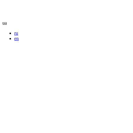
ua
ru
en