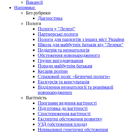
Вакансії
Напрямки
Без рубрики
Діагностика
Пологи
Пологи у "Лелеці"
Партнерські пологи
Пологи для пацієнтів з інших міст України
Школа для майбутніх батьків від "Лелеки"
Педіатрія та неонатологія
Обстеження новонародженого
Грудне вигодовування
Поради майбутнім батькам
Кесарів розтин
Страховий поліс «Безпечні пологи»
Екскурсія та консультація
Відділення неонатології та реанімації
новонароджених
Вагітність
Програми ведення вагітності
Підготовка до вагітності
Спостереження вагітності
Експертні обстеження розвитку
УЗД (обстеження плода)
Неінвазивні генетичні обстеження