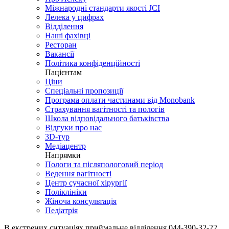
Міжнародні стандарти якості JCI
Лелека у цифрах
Відділення
Наші фахівці
Ресторан
Вакансії
Політика конфіденційності
Пацієнтам
Ціни
Спеціальні пропозиції
Програма оплати частинами від Monobank
Страхування вагітності та пологів
Школа відповідального батьківства
Відгуки про нас
3D-тур
Медіацентр
Напрямки
Пологи та післяпологовий період
Ведення вагітності
Центр сучасної хірургії
Поліклініки
Жіноча консультація
Педіатрія
В екстрених ситуаціях приймальне відділення
044-390-32-22