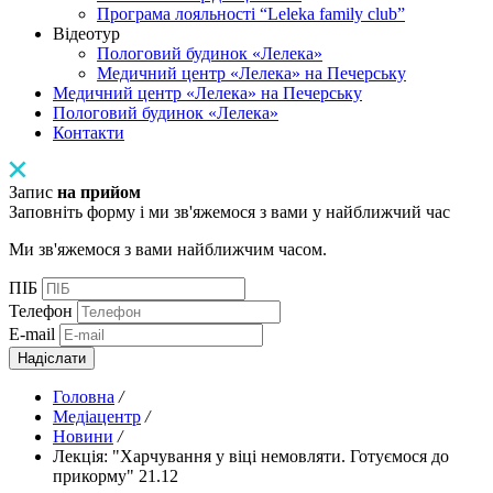
Програма лояльності “Leleka family club”
Відеотур
Пологовий будинок «Лелека»
Медичний центр «Лелека» на Печерську
Медичний центр «Лелека» на Печерську
Пологовий будинок «Лелека»
Контакти
Запис
на прийом
Заповніть форму і ми зв'яжемося з вами у найближчий час
Ми зв'яжемося з вами найближчим часом.
ПІБ
Телефон
E-mail
Надіслати
Головна
/
Медіацентр
/
Новини
/
Лекція: "Харчування у віці немовляти. Готуємося до
прикорму" 21.12