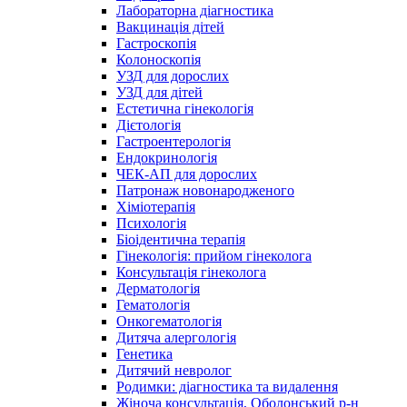
Лабораторна діагностика
Вакцинація дітей
Гастроскопія
Колоноскопія
УЗД для дорослих
УЗД для дітей
Естетична гінекологія
Дієтологія
Гастроентерологія
Ендокринологія
ЧЕК-АП для дорослих
Патронаж новонародженого
Хіміотерапія
Психологія
Біоідентична терапія
Гінекологія: прийом гінеколога
Консультація гінеколога
Дерматологія
Гематологія
Онкогематологія
Дитяча алергологія
Генетика
Дитячий невролог
Родимки: діагностика та видалення
Жіноча консультація, Оболонський р-н