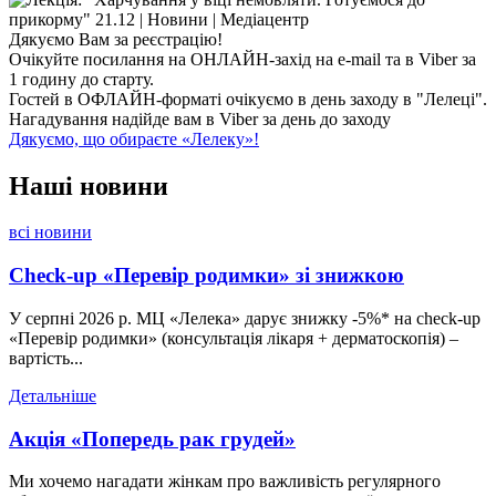
Дякуємо Вам за реєстрацію!
Очікуйте посилання на ОНЛАЙН-захід на e-mail та в Viber за
1 годину до старту.
Гостей в ОФЛАЙН-форматі очікуємо в день заходу в "Лелеці".
Нагадування надійде вам в Viber за день до заходу
Дякуємо, що обираєте «Лелеку»!
Наші
новини
всі новини
Check-up «Перевір родимки» зі знижкою
У серпні 2026 р. МЦ «Лелека» дарує знижку -5%* на check-up
«Перевір родимки» (консультація лікаря + дерматоскопія) –
вартість...
Детальніше
Акція «Попередь рак грудей»
Ми хочемо нагадати жінкам про важливість регулярного