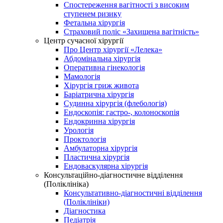
Спостереження вагітності з високим
ступенем ризику
Фетальна хірургія
Страховий поліс «Захищена вагітність»
Центр сучасної хірургії
Про Центр хірургії «Лелека»
Абдомінальна хірургія
Оперативна гінекологія
Мамологія
Хірургія гриж живота
Баріатрична хірургія
Судинна хірургія (флебологія)
Ендоскопія: гастро-, колоноскопія
Ендокринна хірургія
Урологія
Проктологія
Амбулаторна хірургія
Пластична хірургія
Ендоваскулярна хірургія
Консультаційно-діагностичне відділення
(Поліклініка)
Консультативно-діагностичні відділення
(Поліклініки)
Діагностика
Педіатрія