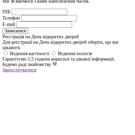
Ми зв'яжемося з вами найближчим часом.
ПІБ
Телефон
E-mail
Реєстрація на День відкритих дверей
Для реєстрації на День відкритих дверей оберіть, що вас
цікавить
Ведення вагітності
Ведення пологів
Гарантуємо 1,5 години корисної та цікавої інформації.
Будемо раді знайомству
💚
Зареєструватися
Реєстрація успішна!
Якщо ви зареєструвалися на ОНЛАЙН-лекцію –
найближчим часом вам прийде повідомлення в Viber з
посиланням
на всі ОНЛАЙН-лекції
,
яке
буде дійсне до кінця місяця
Якщо ви зареєструвалися на ОФЛАЙН-лекцію –
за день до заходу вам у Viber прийде повідомлення з
нагадуванням про лекцію