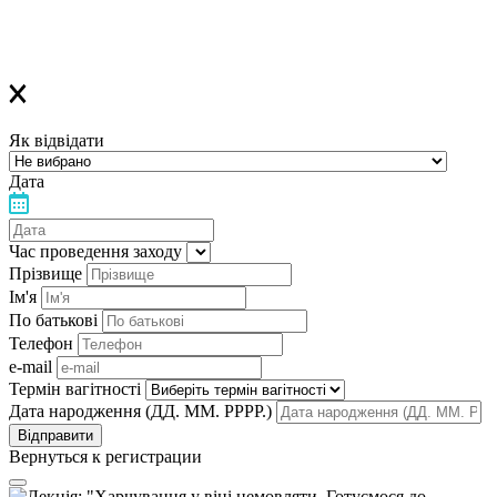
Дякуємо, що обираєте «Лелеку»!
Як відвідати
Дата
Час проведення заходу
Прізвище
Ім'я
По батькові
Телефон
e-mail
Термін вагітності
Дата народження (ДД. ММ. РРРР.)
Вернуться к регистрации