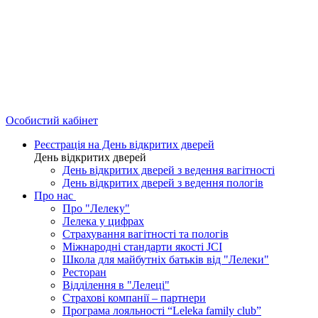
Особистий кабінет
Реєстрація на День відкритих дверей
День відкритих дверей
День відкритих дверей з ведення вагітності
День відкритих дверей з ведення пологів
Про нас
Про "Лелеку"
Лелека у цифрах
Страхування вагітності та пологів
Міжнародні стандарти якості JCI
Школа для майбутніх батьків від "Лелеки"
Ресторан
Відділення в "Лелеці"
Страхові компанії – партнери
Програма лояльності “Leleka family club”