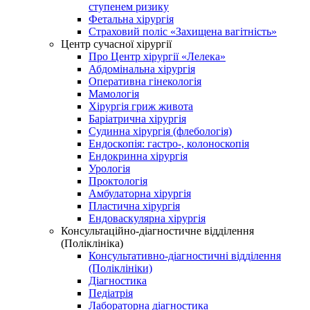
ступенем ризику
Фетальна хірургія
Страховий поліс «Захищена вагітність»
Центр сучасної хірургії
Про Центр хірургії «Лелека»
Абдомінальна хірургія
Оперативна гінекологія
Мамологія
Хірургія гриж живота
Баріатрична хірургія
Судинна хірургія (флебологія)
Ендоскопія: гастро-, колоноскопія
Ендокринна хірургія
Урологія
Проктологія
Амбулаторна хірургія
Пластична хірургія
Ендоваскулярна хірургія
Консультаційно-діагностичне відділення
(Поліклініка)
Консультативно-діагностичні відділення
(Поліклініки)
Діагностика
Педіатрія
Лабораторна діагностика