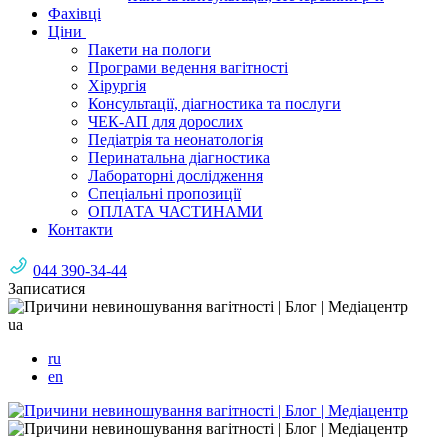
Фахівці
Ціни
Пакети на пологи
Програми ведення вагітності
Хірургія
Консультації, діагностика та послуги
ЧЕК-АП для дорослих
Педіатрія та неонатологія
Перинатальна діагностика
Лабораторні дослідження
Спеціальні пропозиції
ОПЛАТА ЧАСТИНАМИ
Контакти
044 390-34-44
Записатися
ua
ru
en