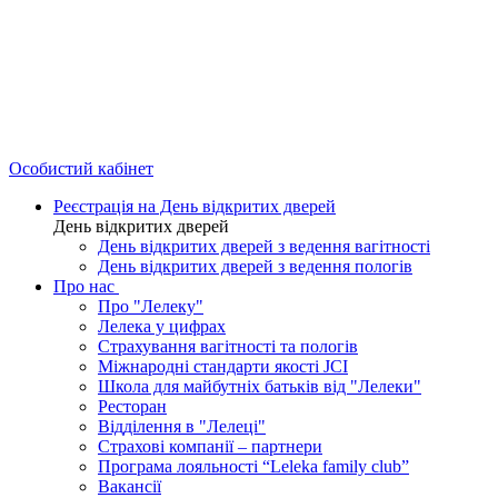
Особистий кабінет
Реєстрація на День відкритих дверей
День відкритих дверей
День відкритих дверей з ведення вагітності
День відкритих дверей з ведення пологів
Про нас
Про "Лелеку"
Лелека у цифрах
Страхування вагітності та пологів
Міжнародні стандарти якості JCI
Школа для майбутніх батьків від "Лелеки"
Ресторан
Відділення в "Лелеці"
Страхові компанії – партнери
Програма лояльності “Leleka family club”
Вакансії