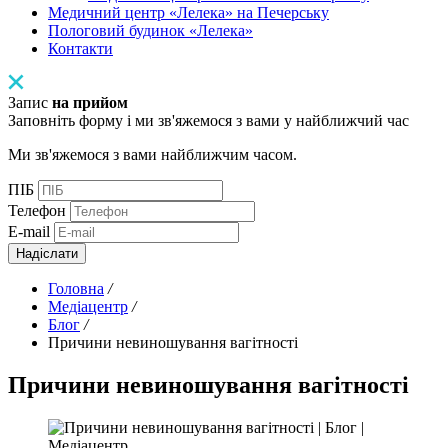
Медичний центр «Лелека» на Печерську
Пологовий будинок «Лелека»
Контакти
Запис
на прийом
Заповніть форму і ми зв'яжемося з вами у найближчий час
Ми зв'яжемося з вами найближчим часом.
ПІБ
Телефон
E-mail
Надіслати
Головна
/
Медіацентр
/
Блог
/
Причини невиношування вагітності
Причини невиношування вагітності