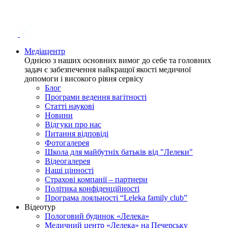
Медіацентр
Однією з наших основних вимог до себе та головних
задач є забезпечення найкращої якості медичної
допомоги і високого рівня сервісу
Блог
Програми ведення вагітності
Статті наукові
Новини
Відгуки про нас
Питання відповіді
Фотогалерея
Школа для майбутніх батьків від "Лелеки"
Відеогалерея
Наші цінності
Страхові компанії – партнери
Політика конфіденційності
Програма лояльності “Leleka family club”
Відеотур
Пологовий будинок «Лелека»
Медичний центр «Лелека» на Печерську