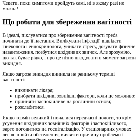
Чекати, поки симптоми пройдуть самі, ні в якому разі не
можна!
Що робити для збереження вагітності
В ідеалі, піклуватися про збереження вагітності треба
починати до її настання. Вилікувати інфекції, відвідати
гінеколога і ендокринолога, уникати стресу, дозувати фізичне
навантаження, позбутися шкідливих звичок. Але зрозуміло,
що так буває рідко, і про це пізно шкодувати в момент загрози
викидня.
Якщо загроза викидня виникла на ранньому терміні
вагітності:
викликати лікаря;
прибрати шкідливі зовнішні фактори, коли це можливо;
прийняти заспокійливе на рослинній основі;
розслабитися.
Якщо термін великий і почалися передчасні пологи, то крім
усунення шкідливих зовнішніх факторів і заспокійливого,
варто погодитися на госпіталізацію. У стаціонарних умовах
легше пройти обстеження, виявити причину проблеми і