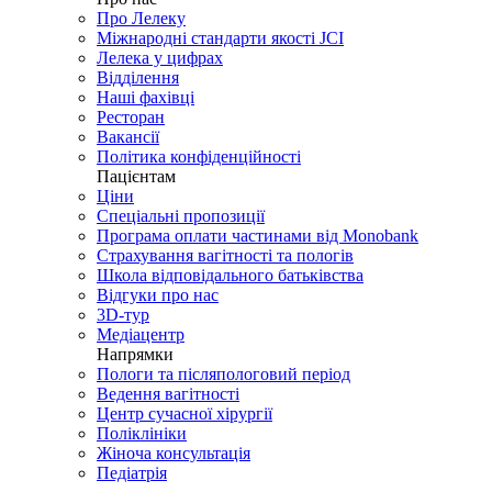
Про Лелеку
Міжнародні стандарти якості JCI
Лелека у цифрах
Відділення
Наші фахівці
Ресторан
Вакансії
Політика конфіденційності
Пацієнтам
Ціни
Спеціальні пропозиції
Програма оплати частинами від Monobank
Страхування вагітності та пологів
Школа відповідального батьківства
Відгуки про нас
3D-тур
Медіацентр
Напрямки
Пологи та післяпологовий період
Ведення вагітності
Центр сучасної хірургії
Поліклініки
Жіноча консультація
Педіатрія