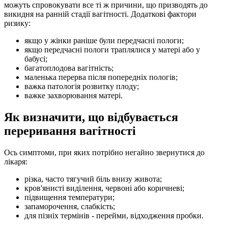
можуть спровокувати все ті ж причини, що призводять до
викидня на ранній стадії вагітності. Додаткові фактори
ризику:
якщо у жінки раніше були передчасні пологи;
якщо передчасні пологи траплялися у матері або у
бабусі;
багатоплодова вагітність;
маленька перерва після попередніх пологів;
важка патологія розвитку плоду;
важке захворювання матері.
Як визначити, що відбувається
переривання вагітності
Ось симптоми, при яких потрібно негайно звернутися до
лікаря:
різка, часто тягучий біль внизу живота;
кров'янисті виділення, червоні або коричневі;
підвищення температури;
запаморочення, слабкість;
для пізніх термінів - перейми, відходження пробки.