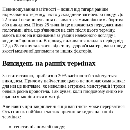
Невиношування вагітності – дозвіл від тягаря раніше
нормального терміну, часто ускладнене загибеллю плоду. До
22 тижні невиношування називається мимовільним абортом
або викиднем. Після 25 тижнів це вважається передчасними
пологами; діти, що з'явилися на світ після цього терміну,
мають шанс на виживання за умови належного догляду і
медичної допомоги. В цілому, виживання плода в період від
22 до 28 тижня залежить від стану здоров'я матері, ваги плоду,
якості медичної допомоги та інших факторів.
Викидень на ранніх термінах
За статистикою, приблизно 20% вагітностей закінчується
викиднем. Причому найчастіше цього не помічає сама жінка:
для неї це виглядає, як невелика затримка менструації і трохи
більша рясна кровотеча. Так буває, коли плодовому яйцю не
вдається закріпитися в матці.
Але навіть при закріпленні яйця вагітність може перерватися.
Ось список найбільш частих причин викидня на ранніх
термінах:
генетичні аномалії плоду;