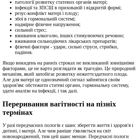
патології розвитку статевих органів матері;
інфекції та ЗПСШ в прихованій і відкритій формі;
резус-конфлікт матері і плоду;
збої в гормональній системі;
надмірне фізичне напруження;
сильний стрес;
вживання алкоголю, інших стимулюючих речовин;
вживання сильнодіючих лікарських препаратів;
фізичні фактори - удари, сильні струси, стрибки,
падіння.
Якщо викидень на ранніх строках не викликаний зовнішніми
факторами, це не варто розглядати як трагедію. Це природний
механізм, який запобігає розвитку нежиттєздатного плода.
Але для матері це однозначний сигнал зайнятися своїм
здоров'ям: обстежити статеві органи, гормональну систему,
здати аналізи на інфекції, і так далі.
Переривання вагітності на пізніх
термінах
У разі передчасних пологів є шанс зберегти життя і здоров'я і
дитині, і матері. Але чим раніше з'являється на світ
новонароджений, тим цей шанс менше. Передчасні пологи