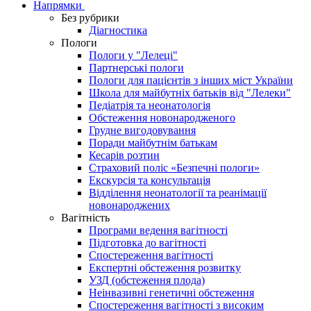
Напрямки
Без рубрики
Діагностика
Пологи
Пологи у "Лелеці"
Партнерські пологи
Пологи для пацієнтів з інших міст України
Школа для майбутніх батьків від "Лелеки"
Педіатрія та неонатологія
Обстеження новонародженого
Грудне вигодовування
Поради майбутнім батькам
Кесарів розтин
Страховий поліс «Безпечні пологи»
Екскурсія та консультація
Відділення неонатології та реанімації
новонароджених
Вагітність
Програми ведення вагітності
Підготовка до вагітності
Спостереження вагітності
Експертні обстеження розвитку
УЗД (обстеження плода)
Неінвазивні генетичні обстеження
Спостереження вагітності з високим