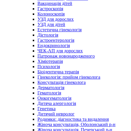
Вакцинація дітей
Гастроскопія
Колоноскопія
УЗД для дорослих
УЗД для дітей
Естетична гінекологія
Дієтологія
Гастроентерологія
Ендокринологія
ЧЕК-АП для дорослих
Патронаж новонародженого
Хіміотерапія
Психологія
Біоідентична терапія
Гінекологія: прийом гінеколога
Консультація гінеколога
Дерматологія
Гематологія
Онкогематологія
Дитяча алергологія
Генетика
Дитячий невролог
Родимки: діагностика та видалення
Жіноча консультація, Оболонський р-н
Жіноча консультація, Печерський р-н