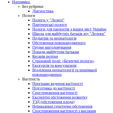
Напрямки
Без рубрики
Діагностика
Пологи
Пологи у "Лелеці"
Партнерські пологи
Пологи для пацієнтів з інших міст України
Школа для майбутніх батьків від "Лелеки"
Педіатрія та неонатологія
Обстеження новонародженого
Грудне вигодовування
Поради майбутнім батькам
Кесарів розтин
Страховий поліс «Безпечні пологи»
Екскурсія та консультація
Відділення неонатології та реанімації
новонароджених
Вагітність
Програми ведення вагітності
Підготовка до вагітності
Спостереження вагітності
Експертні обстеження розвитку
УЗД (обстеження плода)
Неінвазивні генетичні обстеження
Спостереження вагітності з високим