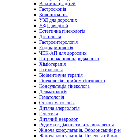
Вакцинація дітей
Гастроскопія
Колоноскопія
УЗД для дорослих
УЗД для дітей
Естетична гінекологія
Дієтологія
Гастроентерологія
Ендокринологія
ЧЕК-АП для дорослих
Патронаж новонародженого
Хіміотерапія
Психологія
Біоідентична терапія
Гінекологія: прийом гінеколога
Консультація гінеколога
Дерматологія
Гематологія
Онкогематологія
Дитяча алергологія
Генетика
Дитячий невролог
Родимки: діагностика та видалення
Жіноча консультація, Оболонський р-н
Жіноча консультація, Печерський р-н