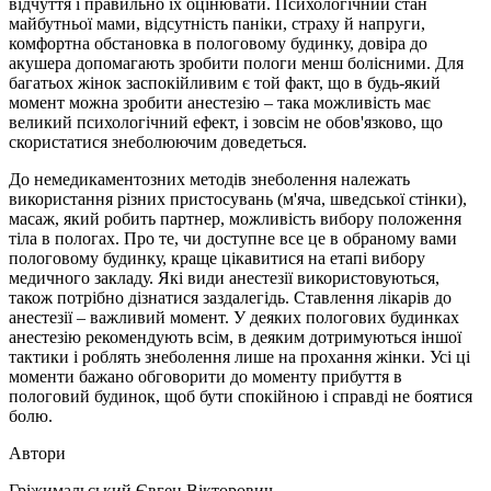
відчуття і правильно їх оцінювати. Психологічний стан
майбутньої мами, відсутність паніки, страху й напруги,
комфортна обстановка в пологовому будинку, довіра до
акушера допомагають зробити пологи менш болісними. Для
багатьох жінок заспокійливим є той факт, що в будь-який
момент можна зробити анестезію – така можливість має
великий психологічний ефект, і зовсім не обов'язково, що
скористатися знеболюючим доведеться.
До немедикаментозних методів знеболення належать
використання різних пристосувань (м'яча, шведської стінки),
масаж, який робить партнер, можливість вибору положення
тіла в пологах. Про те, чи доступне все це в обраному вами
пологовому будинку, краще цікавитися на етапі вибору
медичного закладу. Які види анестезії використовуються,
також потрібно дізнатися заздалегідь. Ставлення лікарів до
анестезії – важливий момент. У деяких пологових будинках
анестезію рекомендують всім, в деяким дотримуються іншої
тактики і роблять знеболення лише на прохання жінки. Усі ці
моменти бажано обговорити до моменту прибуття в
пологовий будинок, щоб бути спокійною і справді не боятися
болю.
Автори
Гріжимальський Євген Вікторович