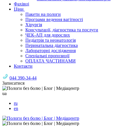
Фахівці
Ціни
Пакети на пологи
Програми ведення вагітності
Хірургія
Консультації, діагностика та послуги
ЧЕК-АП для дорослих
Педіатрія та неонатологія
Перинатальна діагностика
Лабораторні дослідження
Спеціальні пропозиції
ОПЛАТА ЧАСТИНАМИ
Контакти
044 390-34-44
Записатися
ua
ru
en