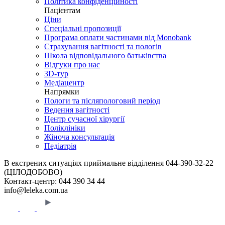
Політика конфіденційності
Пацієнтам
Ціни
Спеціальні пропозиції
Програма оплати частинами від Monobank
Страхування вагітності та пологів
Школа відповідального батьківства
Відгуки про нас
3D-тур
Медіацентр
Напрямки
Пологи та післяпологовий період
Ведення вагітності
Центр сучасної хірургії
Поліклініки
Жіноча консультація
Педіатрія
В екстрених ситуаціях приймальне відділення
044-390-32-22
(ЦІЛОДОБОВО)
Контакт-центр:
044 390 34 44
info@leleka.com.ua