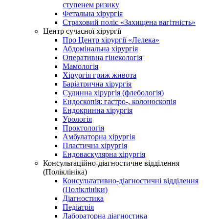
ступенем ризику
Фетальна хірургія
Страховий поліс «Захищена вагітність»
Центр сучасної хірургії
Про Центр хірургії «Лелека»
Абдомінальна хірургія
Оперативна гінекологія
Мамологія
Хірургія гриж живота
Баріатрична хірургія
Судинна хірургія (флебологія)
Ендоскопія: гастро-, колоноскопія
Ендокринна хірургія
Урологія
Проктологія
Амбулаторна хірургія
Пластична хірургія
Ендоваскулярна хірургія
Консультаційно-діагностичне відділення
(Поліклініка)
Консультативно-діагностичні відділення
(Поліклініки)
Діагностика
Педіатрія
Лабораторна діагностика