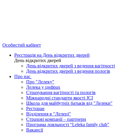
Особистий кабінет
Реєстрація на День відкритих дверей
День відкритих дверей
День відкритих дверей з ведення вагітності
День відкритих дверей з ведення пологів
Про нас
Про "Лелеку"
Лелека у цифрах
Страхування вагітності та пологів
Міжнародні стандарти якості JCI
Школа для майбутніх батьків від "Лелеки"
Ресторан
Відділення в "Лелеці"
Страхові компанії – партнери
Програма лояльності “Leleka family club”
Вакансії