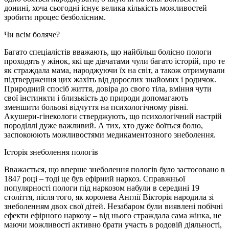
донині, хоча сьогодні існує велика кількість можливостей
зробити процес безболісним.
Чи всім боляче?
Багато спеціалістів вважають, що найбільш болісно пологи
проходять у жінок, які ще дівчатами чули багато історій, про те
як страждала мама, народжуючи їх на світ, а також отримували
підтвердження цих жахіть від дорослих знайомих і родичок.
Природний спосіб життя, довіра до свого тіла, вміння чути
свої інстинкти і близькість до природи допомагають
зменшити больові відчуття на психологічному рівні.
Акушери-гінекологи стверджують, що психологічний настрій
породіллі дуже важливий. А тих, хто дуже боїться болю,
заспокоюють можливостями медикаментозного знеболення.
Історія знеболення пологів
Вважається, що вперше знеболення пологів було застосовано в
1847 році – тоді це був ефірний наркоз. Справжньої
популярності пологи під наркозом набули в середині 19
століття, після того, як королева Англії Вікторія народила зі
знеболенням двох свої дітей. Незабаром були виявлені побічні
ефекти ефірного наркозу – від нього страждала сама жінка, не
маючи можливості активно брати участь в родовій діяльності,