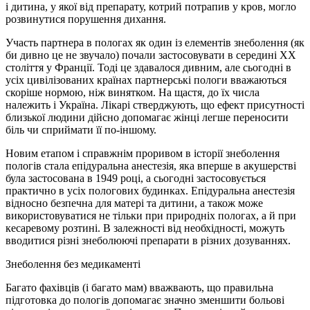
і дитина, у якої від препарату, котрий потрапив у кров, могло
розвинутися порушення дихання.
Участь партнера в пологах як один із елементів знеболення (як
би дивно це не звучало) почали застосовувати в середині XX
століття у Франції. Тоді це здавалося дивним, але сьогодні в
усіх цивілізованих країнах партнерські пологи вважаються
скоріше нормою, ніж винятком. На щастя, до їх числа
належить і Україна. Лікарі стверджують, що ефект присутності
близької людини дійсно допомагає жінці легше переносити
біль чи сприймати її по-іншому.
Новим етапом і справжнім проривом в історії знеболення
пологів стала епідуральна анестезія, яка вперше в акушерстві
була застосована в 1949 році, а сьогодні застосовується
практично в усіх пологових будинках. Епідуральна анестезія
відносно безпечна для матері та дитини, а також може
використовуватися не тільки при природніх пологах, а й при
кесаревому розтині. В залежності від необхідності, можуть
вводитися різні знеболюючі препарати в різних дозуваннях.
Знеболення без медикаменті
Багато фахівців (і багато мам) вважвають, що правильна
підготовка до пологів допомагає значно зменшити больові