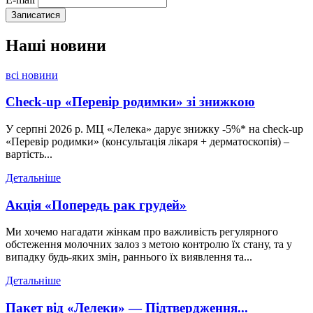
Наші
новини
всі новини
Check-up «Перевір родимки» зі знижкою
У серпні 2026 р. МЦ «Лелека» дарує знижку -5%* на check-up
«Перевір родимки» (консультація лікаря + дерматоскопія) –
вартість...
Детальніше
Акція «Попередь рак грудей»
Ми хочемо нагадати жінкам про важливість регулярного
обстеження молочних залоз з метою контролю їх стану, та у
випадку будь-яких змін, раннього їх виявлення та...
Детальніше
Пакет від «Лелеки» — Підтвердження...