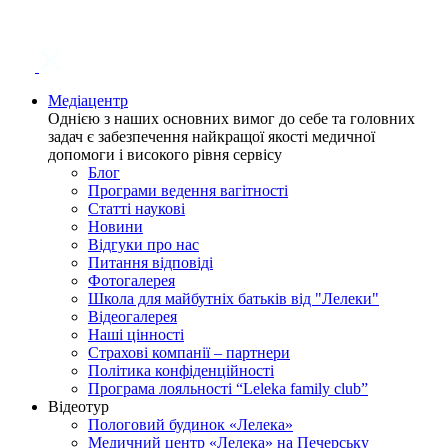
Медіацентр
Однією з наших основних вимог до себе та головних
задач є забезпечення найкращої якості медичної
допомоги і високого рівня сервісу
Блог
Програми ведення вагітності
Статті наукові
Новини
Відгуки про нас
Питання відповіді
Фотогалерея
Школа для майбутніх батьків від "Лелеки"
Відеогалерея
Наші цінності
Страхові компанії – партнери
Політика конфіденційності
Програма лояльності “Leleka family club”
Відеотур
Пологовий будинок «Лелека»
Медичний центр «Лелека» на Печерську