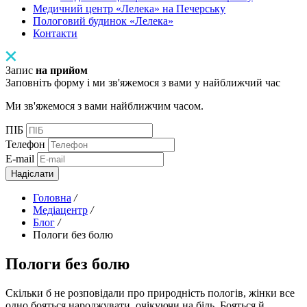
Медичний центр «Лелека» на Печерську
Пологовий будинок «Лелека»
Контакти
Запис
на прийом
Заповніть форму і ми зв'яжемося з вами у найближчий час
Ми зв'яжемося з вами найближчим часом.
ПІБ
Телефон
E-mail
Надіслати
Головна
/
Медіацентр
/
Блог
/
Пологи без болю
Пологи без болю
Скільки б не розповідали про природність пологів, жінки все
одно бояться народжувати, очікуючи на біль. Бояться й