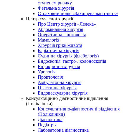
ступенем ризику
Фетальна хірургія
Страховий поліс «Захищена вагітність»
Центр сучасної хірургії
Про Центр хірургії «Лелека»
Абдомінальна хірургія
Оперативна гінекологія
Мамологія
Хірургія гриж живота
Баріатрична хірургія
Судинна хірургія (флебологія)
Ендоскопія: гастро-, колоноскопія
Ендокринна хірургія
Урологія
Проктологія
Амбулаторна хірургія
Пластична хірургія
Ендоваскулярна хірургія
Консультаційно-діагностичне відділення
(Поліклініка)
Консультативно-діагностичні відділення
(Поліклініки)
Діагностика
Педіатрія
Лабораторна діагностика