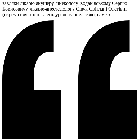
завдяки лікарю акушеру-гінекологу Ходаківському Сергію
Борисовичу, лікарю-анестезіологу Сівук Світлані Олегівні
(окрема вдячність за епідуральну анелгезію, саме з...