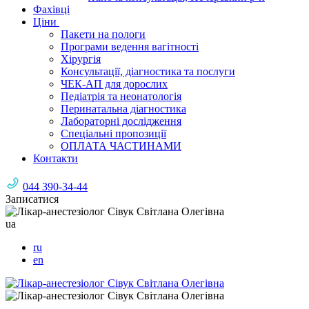
Фахівці
Ціни
Пакети на пологи
Програми ведення вагітності
Хірургія
Консультації, діагностика та послуги
ЧЕК-АП для дорослих
Педіатрія та неонатологія
Перинатальна діагностика
Лабораторні дослідження
Спеціальні пропозиції
ОПЛАТА ЧАСТИНАМИ
Контакти
044 390-34-44
Записатися
ua
ru
en