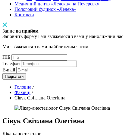
Медичний центр «Лелека» на Печерську
Пологовий будинок «Лелека»
Контакти
Запис
на прийом
Заповніть форму і ми зв'яжемося з вами у найближчий час
Ми зв'яжемося з вами найближчим часом.
ПІБ
Телефон
E-mail
Надіслати
Головна
/
Фахівці
/
Сівук Світлана Олегівна
Сівук Світлана Олегівна
Лікар-анестезіолог