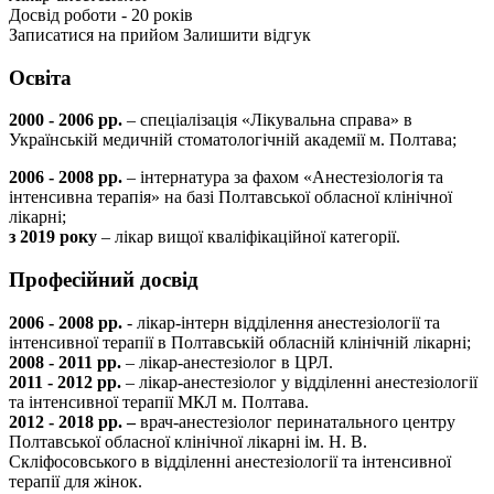
Досвід роботи - 20 років
Записатися на прийом
Залишити відгук
Освіта
2000 - 2006 рр.
– спеціалізація «Лікувальна справа» в
Українській медичній стоматологічній академії м. Полтава;
2006 - 2008 рр.
– інтернатура за фахом «Анестезіологія та
інтенсивна терапія» на базі Полтавської обласної клінічної
лікарні;
з 2019 року
– лікар вищої кваліфікаційної категорії.
Професійний досвід
2006 - 2008 рр.
- лікар-інтерн відділення анестезіології та
інтенсивної терапії в Полтавській обласній клінічній лікарні;
2008 - 2011 рр.
– лікар-анестезіолог в ЦРЛ.
2011 - 2012 рр.
– лікар-анестезіолог у відділенні анестезіології
та інтенсивної терапії МКЛ м. Полтава.
2012 - 2018 рр. –
врач-анестезіолог перинатального центру
Полтавської обласної клінічної лікарні ім. Н. В.
Скліфосовського в відділенні анестезіології та інтенсивної
терапії для жінок.