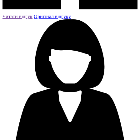
Читати відгук
Оригiнал вiдгуку