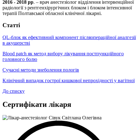
2016 - 2018 рр
. – врач анестезіолог відділення інтервенційної
радіології з рентгенхірургічних блоком і блоком інтенсивної
терапії Полтавської обласної клінічної лікарні.
Статті
QL-блок як ефективний компонент післяопераційної аналгезії
в акушерстві
Blood patch як метод вибору лікування постпункційного
головного болю
Сучасні методи знеболення пологів
Клінічний випадок гострої кишкової непрохідності у вагітної
До списку
Сертифікати лікаря