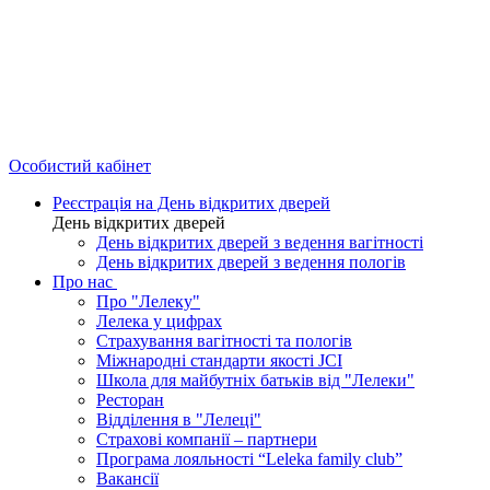
Особистий кабінет
Реєстрація на День відкритих дверей
День відкритих дверей
День відкритих дверей з ведення вагітності
День відкритих дверей з ведення пологів
Про нас
Про "Лелеку"
Лелека у цифрах
Страхування вагітності та пологів
Міжнародні стандарти якості JCI
Школа для майбутніх батьків від "Лелеки"
Ресторан
Відділення в "Лелеці"
Страхові компанії – партнери
Програма лояльності “Leleka family club”
Вакансії