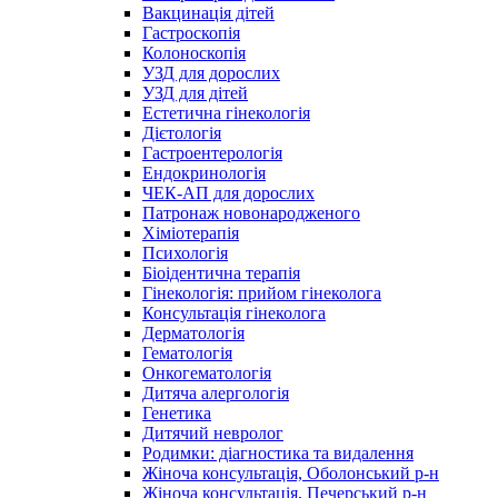
Вакцинація дітей
Гастроскопія
Колоноскопія
УЗД для дорослих
УЗД для дітей
Естетична гінекологія
Дієтологія
Гастроентерологія
Ендокринологія
ЧЕК-АП для дорослих
Патронаж новонародженого
Хіміотерапія
Психологія
Біоідентична терапія
Гінекологія: прийом гінеколога
Консультація гінеколога
Дерматологія
Гематологія
Онкогематологія
Дитяча алергологія
Генетика
Дитячий невролог
Родимки: діагностика та видалення
Жіноча консультація, Оболонський р-н
Жіноча консультація, Печерський р-н