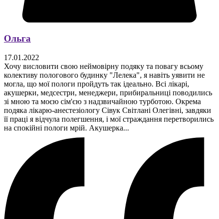
Ольга
17.01.2022
Хочу висловити свою неймовірну подяку та повагу всьому
колективу пологового будинку "Лелека", я навіть уявити не
могла, що мої пологи пройдуть так ідеально. Всі лікарі,
акушерки, медсестри, менеджери, прибиральниці поводились
зі мною та моєю сім'єю з надзвичайною турботою. Окрема
подяка лікарю-анестезіологу Сівук Світлані Олегівні, завдяки
її праці я відчула полегшення, і мої страждання перетворились
на спокійні пологи мрій. Акушерка...