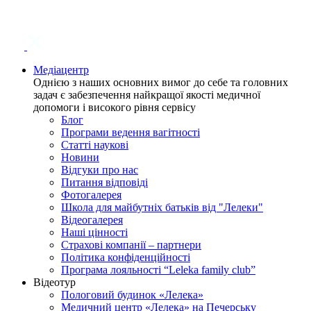
Медіацентр
Однією з наших основних вимог до себе та головних
задач є забезпечення найкращої якості медичної
допомоги і високого рівня сервісу
Блог
Програми ведення вагітності
Статті наукові
Новини
Відгуки про нас
Питання відповіді
Фотогалерея
Школа для майбутніх батьків від "Лелеки"
Відеогалерея
Наші цінності
Страхові компанії – партнери
Політика конфіденційності
Програма лояльності “Leleka family club”
Відеотур
Пологовий будинок «Лелека»
Медичний центр «Лелека» на Печерську