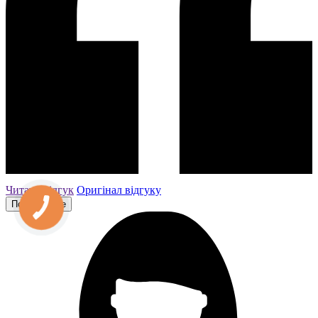
Читати відгук
Оригiнал вiдгуку