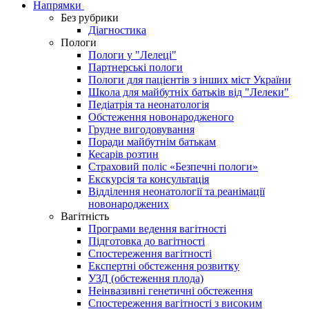
Напрямки
Без рубрики
Діагностика
Пологи
Пологи у "Лелеці"
Партнерські пологи
Пологи для пацієнтів з інших міст України
Школа для майбутніх батьків від "Лелеки"
Педіатрія та неонатологія
Обстеження новонародженого
Грудне вигодовування
Поради майбутнім батькам
Кесарів розтин
Страховий поліс «Безпечні пологи»
Екскурсія та консультація
Відділення неонатології та реанімації
новонароджених
Вагітність
Програми ведення вагітності
Підготовка до вагітності
Спостереження вагітності
Експертні обстеження розвитку
УЗД (обстеження плода)
Неінвазивні генетичні обстеження
Спостереження вагітності з високим