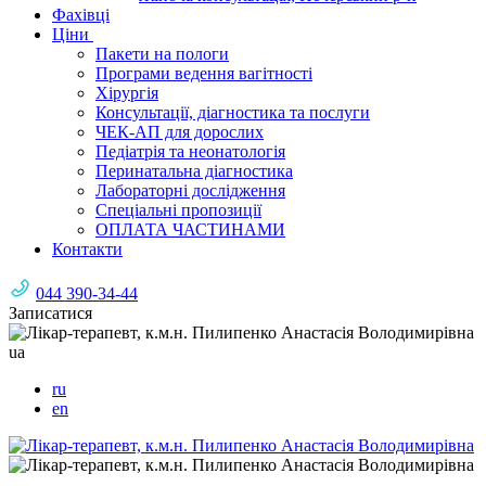
Фахівці
Ціни
Пакети на пологи
Програми ведення вагітності
Хірургія
Консультації, діагностика та послуги
ЧЕК-АП для дорослих
Педіатрія та неонатологія
Перинатальна діагностика
Лабораторні дослідження
Спеціальні пропозиції
ОПЛАТА ЧАСТИНАМИ
Контакти
044 390-34-44
Записатися
ua
ru
en