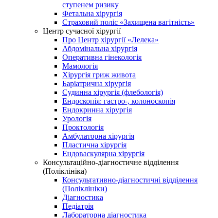
ступенем ризику
Фетальна хірургія
Страховий поліс «Захищена вагітність»
Центр сучасної хірургії
Про Центр хірургії «Лелека»
Абдомінальна хірургія
Оперативна гінекологія
Мамологія
Хірургія гриж живота
Баріатрична хірургія
Судинна хірургія (флебологія)
Ендоскопія: гастро-, колоноскопія
Ендокринна хірургія
Урологія
Проктологія
Амбулаторна хірургія
Пластична хірургія
Ендоваскулярна хірургія
Консультаційно-діагностичне відділення
(Поліклініка)
Консультативно-діагностичні відділення
(Поліклініки)
Діагностика
Педіатрія
Лабораторна діагностика