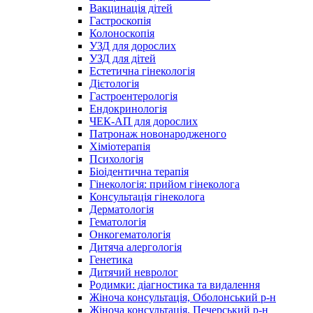
Вакцинація дітей
Гастроскопія
Колоноскопія
УЗД для дорослих
УЗД для дітей
Естетична гінекологія
Дієтологія
Гастроентерологія
Ендокринологія
ЧЕК-АП для дорослих
Патронаж новонародженого
Хіміотерапія
Психологія
Біоідентична терапія
Гінекологія: прийом гінеколога
Консультація гінеколога
Дерматологія
Гематологія
Онкогематологія
Дитяча алергологія
Генетика
Дитячий невролог
Родимки: діагностика та видалення
Жіноча консультація, Оболонський р-н
Жіноча консультація, Печерський р-н