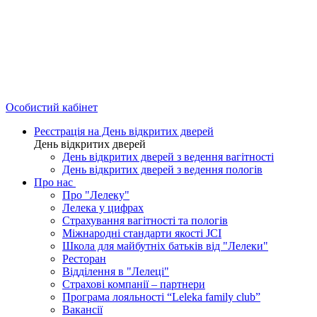
Особистий кабінет
Реєстрація на День відкритих дверей
День відкритих дверей
День відкритих дверей з ведення вагітності
День відкритих дверей з ведення пологів
Про нас
Про "Лелеку"
Лелека у цифрах
Страхування вагітності та пологів
Міжнародні стандарти якості JCI
Школа для майбутніх батьків від "Лелеки"
Ресторан
Відділення в "Лелеці"
Страхові компанії – партнери
Програма лояльності “Leleka family club”
Вакансії