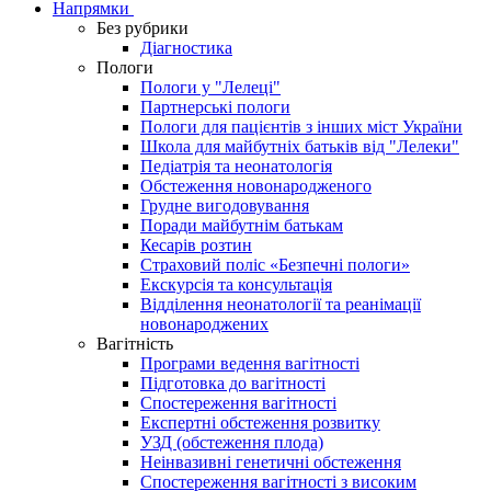
Напрямки
Без рубрики
Діагностика
Пологи
Пологи у "Лелеці"
Партнерські пологи
Пологи для пацієнтів з інших міст України
Школа для майбутніх батьків від "Лелеки"
Педіатрія та неонатологія
Обстеження новонародженого
Грудне вигодовування
Поради майбутнім батькам
Кесарів розтин
Страховий поліс «Безпечні пологи»
Екскурсія та консультація
Відділення неонатології та реанімації
новонароджених
Вагітність
Програми ведення вагітності
Підготовка до вагітності
Спостереження вагітності
Експертні обстеження розвитку
УЗД (обстеження плода)
Неінвазивні генетичні обстеження
Спостереження вагітності з високим