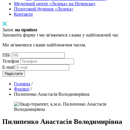
Медичний центр «Лелека» на Печерську
Пологовий будинок «Лелека»
Контакти
Запис
на прийом
Заповніть форму і ми зв'яжемося з вами у найближчий час
Ми зв'яжемося з вами найближчим часом.
ПІБ
Телефон
E-mail
Надіслати
Головна
/
Фахівці
/
Пилипенко Анастасія Володимирівна
Пилипенко Анастасія Володимирівна