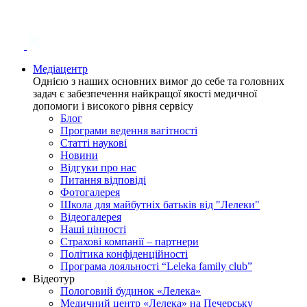
Медіацентр
Однією з наших основних вимог до себе та головних
задач є забезпечення найкращої якості медичної
допомоги і високого рівня сервісу
Блог
Програми ведення вагітності
Статті наукові
Новини
Відгуки про нас
Питання відповіді
Фотогалерея
Школа для майбутніх батьків від "Лелеки"
Відеогалерея
Наші цінності
Страхові компанії – партнери
Політика конфіденційності
Програма лояльності “Leleka family club”
Відеотур
Пологовий будинок «Лелека»
Медичний центр «Лелека» на Печерську