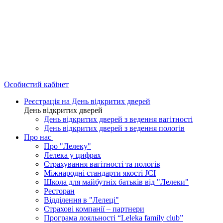
Особистий кабінет
Реєстрація на День відкритих дверей
День відкритих дверей
День відкритих дверей з ведення вагітності
День відкритих дверей з ведення пологів
Про нас
Про "Лелеку"
Лелека у цифрах
Страхування вагітності та пологів
Міжнародні стандарти якості JCI
Школа для майбутніх батьків від "Лелеки"
Ресторан
Відділення в "Лелеці"
Страхові компанії – партнери
Програма лояльності “Leleka family club”