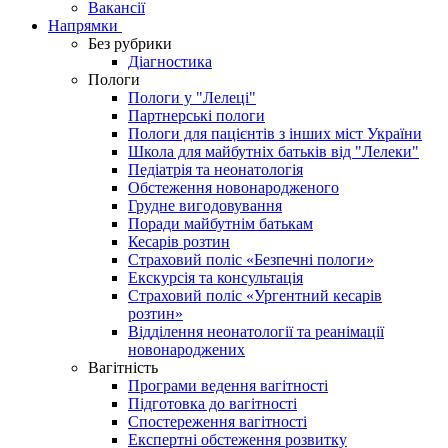
Вакансії
Напрямки
Без рубрики
Діагностика
Пологи
Пологи у "Лелеці"
Партнерські пологи
Пологи для пацієнтів з інших міст України
Школа для майбутніх батьків від "Лелеки"
Педіатрія та неонатологія
Обстеження новонародженого
Грудне вигодовування
Поради майбутнім батькам
Кесарів розтин
Страховий поліс «Безпечні пологи»
Екскурсія та консультація
Страховий поліс «Ургентний кесарів
розтин»
Відділення неонатології та реанімації
новонароджених
Вагітність
Програми ведення вагітності
Підготовка до вагітності
Спостереження вагітності
Експертні обстеження розвитку