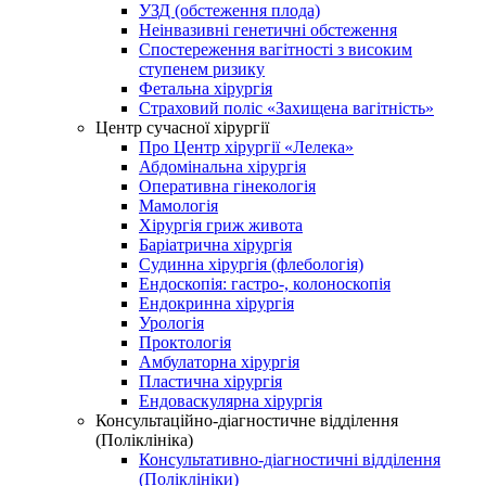
УЗД (обстеження плода)
Неінвазивні генетичні обстеження
Спостереження вагітності з високим
ступенем ризику
Фетальна хірургія
Страховий поліс «Захищена вагітність»
Центр сучасної хірургії
Про Центр хірургії «Лелека»
Абдомінальна хірургія
Оперативна гінекологія
Мамологія
Хірургія гриж живота
Баріатрична хірургія
Судинна хірургія (флебологія)
Ендоскопія: гастро-, колоноскопія
Ендокринна хірургія
Урологія
Проктологія
Амбулаторна хірургія
Пластична хірургія
Ендоваскулярна хірургія
Консультаційно-діагностичне відділення
(Поліклініка)
Консультативно-діагностичні відділення
(Поліклініки)