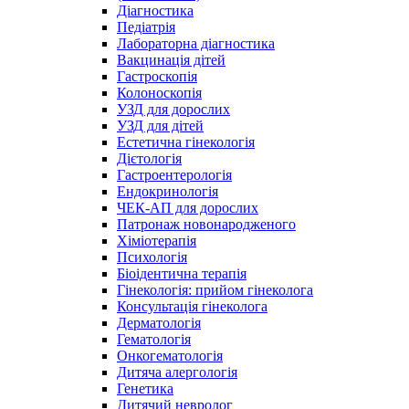
Діагностика
Педіатрія
Лабораторна діагностика
Вакцинація дітей
Гастроскопія
Колоноскопія
УЗД для дорослих
УЗД для дітей
Естетична гінекологія
Дієтологія
Гастроентерологія
Ендокринологія
ЧЕК-АП для дорослих
Патронаж новонародженого
Хіміотерапія
Психологія
Біоідентична терапія
Гінекологія: прийом гінеколога
Консультація гінеколога
Дерматологія
Гематологія
Онкогематологія
Дитяча алергологія
Генетика
Дитячий невролог