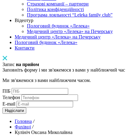
Страхові компанії – партнери
Політика конфіденційності
Програма лояльності “Leleka family club”
Відеотур
Пологовий будинок «Лелека»
Медичний центр «Лелека» на Печерську
Медичний центр «Лелека» на Печерську
Пологовий будинок «Лелека»
Контакти
Запис
на прийом
Заповніть форму і ми зв'яжемося з вами у найближчий час
Ми зв'яжемося з вами найближчим часом.
ПІБ
Телефон
E-mail
Надіслати
Головна
/
Фахівці
/
Кулініч Оксана Миколаївна