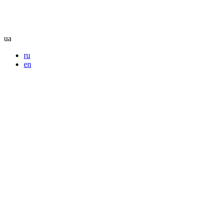
ua
ru
en