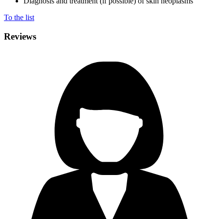
Diagnosis and treatment (if possible) of skin neoplasms
To the list
Reviews