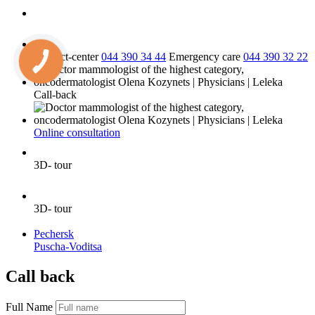
Contact-center
044 390 34 44
Emergency care
044 390 32 22
Call-back
Online consultation
3D- tour
3D- tour
Pechersk
Puscha-Voditsa
Call back
Full Name