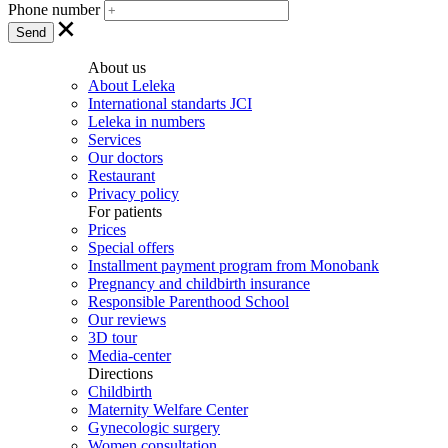
Phone number
About us
About Leleka
International standarts JCI
Leleka in numbers
Services
Our doctors
Restaurant
Privacy policy
For patients
Prices
Special offers
Installment payment program from Monobank
Pregnancy and childbirth insurance
Responsible Parenthood School
Our reviews
3D tour
Media-center
Directions
Childbirth
Maternity Welfare Center
Gynecologic surgery
Women consultation