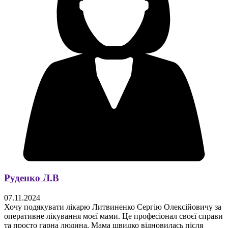
Руденко Л.В
07.11.2024
Хочу подякувати лікарю Литвиненко Сергію Олексійовичу за
оперативне лікування моєї мами. Це професіонал своєї справи
та просто гарна людина. Мама швидко відновилась після