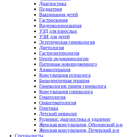
Диагностика
Педиатрия
Вакцинация детей
Гастроскопия
Видеоколоноскопия
УЗД для взрослых
УЗИ для детей
Эстетическая гинекология
Диетология
Гастроэнтерология
Центр эндокринологии
Патронаж новородженного
Химиотерапия
Консультация психолога
Биоидентичная терапия
Гинекология: прием гинеколога
Консультация гинеколога
Гематология
Онкогематология
Генетика
Детский невролог
Родинки: диагностика и удаление
Женская консультация, Оболонский р-н
Женская консультация, Печерский р-н
Специалисты