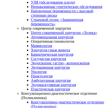
УЗИ (обследование плода)
Неинвазивные генетические обследования
Наблюдение беременности с высокой
степенью риска
Страховой полис «Защищенная
беременность»
Центр современной хирургии
Центр современной хирургии «Лелека»
Абдоминальная хирургия
Оперативная гинекология
Маммология
Хирургия грыж живота
Бариатрическая хирургия
Сосудистая хирургия
Эндоскопия: гастро-, колоноскопия
Эндокринная хирургия
Урология
Проктология
Амбулаторная хирургия
Эндоваскулярная хирургия
Пластическая хирургия
Консультационно-диагностическое отделение
(Поликлиника)
Консультативно-диагностическое отделение
(Поликлиника)