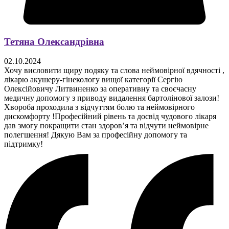
Тетяна Олександрівна
02.10.2024
Хочу висловити щиру подяку та слова неймовірної вдячності ,
лікарю акушеру-гінекологу вищої категорії Сергію
Олексійовичу Литвиненко за оперативну та своєчасну
медичну допомогу з приводу видалення бартолінової залози!
Хвороба проходила з відчуттям болю та неймовірного
дискомфорту !Професійний рівень та досвід чудового лікаря
дав змогу покращити стан здоров’я та відчути неймовірне
полегшення! Дякую Вам за професійну допомогу та
підтримку!