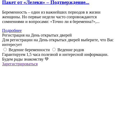
Пакет от «Лелеки» – Подтверждение...
Беременность – один из важнейших периодов в жизни
женщины. Но первые недели часто сопровождаются
сомнениями и вопросами: «Точно ли я беременна?»,...
Подробнее
Регистрация на День открытых дверей
Для регистрации на День открытых дверей выберите, что Вас
интересует
Ведение беременности
Ведение родов
Гарантируем 1,5 часа полезной и интересной информации.
Будем рады знакомству
💚
Зарегистрироваться
Регистрация успешна!
Если вы зарегистрировались на ОНЛАЙН-лекцию –
в ближайшее время вам придет сообщение в Viber со ссылкой
на все ОНЛАЙН-лекции
,
которая
будет действительна до конца месяца
Если вы зарегистрировались на ОФЛАЙН-лекцию –
за день до мероприятия вам на Viber придет сообщение с