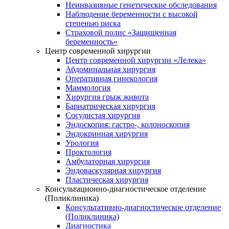
Неинвазивные генетические обследования
Наблюдение беременности с высокой
степенью риска
Страховой полис «Защищенная
беременность»
Центр современной хирургии
Центр современной хирургии «Лелека»
Абдоминальная хирургия
Оперативная гинекология
Маммология
Хирургия грыж живота
Бариатрическая хирургия
Сосудистая хирургия
Эндоскопия: гастро-, колоноскопия
Эндокринная хирургия
Урология
Проктология
Амбулаторная хирургия
Эндоваскулярная хирургия
Пластическая хирургия
Консультационно-диагностическое отделение
(Поликлиника)
Консультативно-диагностическое отделение
(Поликлиника)
Диагностика