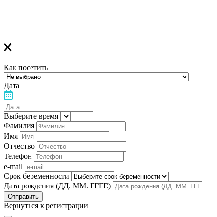
напоминанием о лекции
Благодарим за выбор "Лелеки"!
Как посетить
Дата
Выберите время
Фамилия
Имя
Отчество
Телефон
e-mail
Срок беременности
Дата рождения (ДД. ММ. ГГГГ.)
Вернуться к регистрации