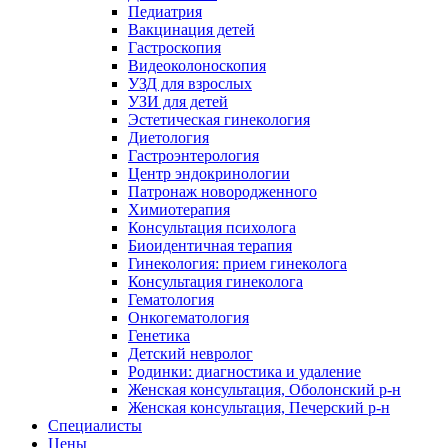
Педиатрия
Вакцинация детей
Гастроскопия
Видеоколоноскопия
УЗД для взрослых
УЗИ для детей
Эстетическая гинекология
Диетология
Гастроэнтерология
Центр эндокринологии
Патронаж новородженного
Химиотерапия
Консультация психолога
Биоидентичная терапия
Гинекология: прием гинеколога
Консультация гинеколога
Гематология
Онкогематология
Генетика
Детский невролог
Родинки: диагностика и удаление
Женская консультация, Оболонский р-н
Женская консультация, Печерский р-н
Специалисты
Цены