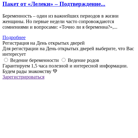
Пакет от «Лелеки» – Подтверждение...
Беременность – один из важнейших периодов в жизни
женщины. Но первые недели часто сопровождаются
сомнениями и вопросами: «Точно ли я беременна?»,...
Подробнее
Регистрация на День открытых дверей
Для регистрации на День открытых дверей выберите, что Вас
интересует
Ведение беременности
Ведение родов
Гарантируем 1,5 часа полезной и интересной информации.
Будем рады знакомству
💚
Зарегистрироваться
Регистрация успешна!
Если вы зарегистрировались на ОНЛАЙН-лекцию –
в ближайшее время вам придет сообщение в Viber со ссылкой
на все ОНЛАЙН-лекции
,
которая
будет действительна до конца месяца
Если вы зарегистрировались на ОФЛАЙН-лекцию –
за день до мероприятия вам на Viber придет сообщение с