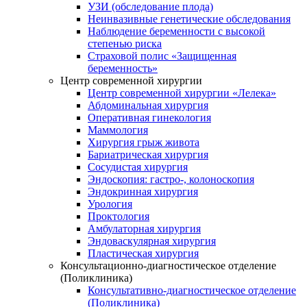
УЗИ (обследование плода)
Неинвазивные генетические обследования
Наблюдение беременности с высокой
степенью риска
Страховой полис «Защищенная
беременность»
Центр современной хирургии
Центр современной хирургии «Лелека»
Абдоминальная хирургия
Оперативная гинекология
Маммология
Хирургия грыж живота
Бариатрическая хирургия
Сосудистая хирургия
Эндоскопия: гастро-, колоноскопия
Эндокринная хирургия
Урология
Проктология
Амбулаторная хирургия
Эндоваскулярная хирургия
Пластическая хирургия
Консультационно-диагностическое отделение
(Поликлиника)
Консультативно-диагностическое отделение
(Поликлиника)