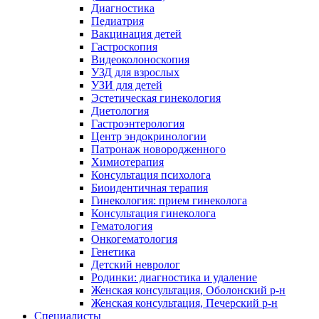
Диагностика
Педиатрия
Вакцинация детей
Гастроскопия
Видеоколоноскопия
УЗД для взрослых
УЗИ для детей
Эстетическая гинекология
Диетология
Гастроэнтерология
Центр эндокринологии
Патронаж новородженного
Химиотерапия
Консультация психолога
Биоидентичная терапия
Гинекология: прием гинеколога
Консультация гинеколога
Гематология
Онкогематология
Генетика
Детский невролог
Родинки: диагностика и удаление
Женская консультация, Оболонский р-н
Женская консультация, Печерский р-н
Специалисты