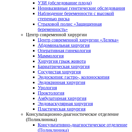
УЗИ (обследование плода)
Неинвазивные генетические обследования
Наблюдение беременности с высокой
степенью риска
Страховой полис «Защищенная
беременность»
Центр современной хирургии
Центр современной хирургии «Лелека»
Абдоминальная хирургия
Оперативная гинекология
Маммология
Хирургия грыж живота
Бариатрическая хирургия
Сосудистая хирургия
Эндоскопия: гастро-, колоноскопия
Эндокринная хирургия
Урология
Проктология
Амбулаторная хирургия
Эндоваскулярная хирургия
Пластическая хирургия
Консультационно-диагностическое отделение
(Поликлиника)
Консультативно-диагностическое отделение
(Поликлиника)