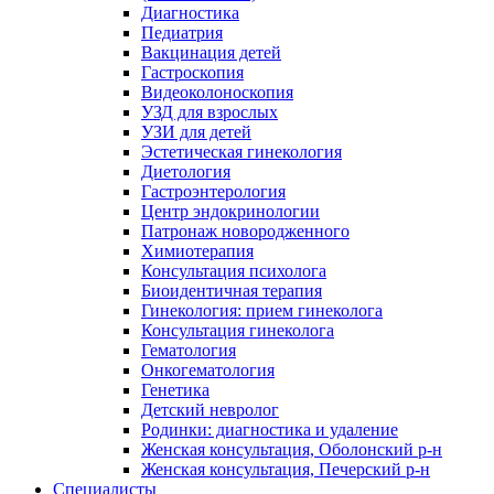
Диагностика
Педиатрия
Вакцинация детей
Гастроскопия
Видеоколоноскопия
УЗД для взрослых
УЗИ для детей
Эстетическая гинекология
Диетология
Гастроэнтерология
Центр эндокринологии
Патронаж новородженного
Химиотерапия
Консультация психолога
Биоидентичная терапия
Гинекология: прием гинеколога
Консультация гинеколога
Гематология
Онкогематология
Генетика
Детский невролог
Родинки: диагностика и удаление
Женская консультация, Оболонский р-н
Женская консультация, Печерский р-н
Специалисты