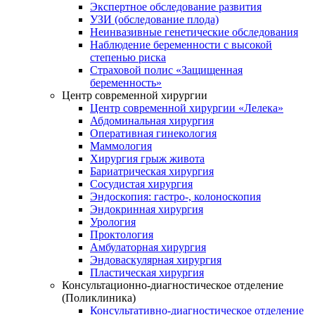
Экспертное обследование развития
УЗИ (обследование плода)
Неинвазивные генетические обследования
Наблюдение беременности с высокой
степенью риска
Страховой полис «Защищенная
беременность»
Центр современной хирургии
Центр современной хирургии «Лелека»
Абдоминальная хирургия
Оперативная гинекология
Маммология
Хирургия грыж живота
Бариатрическая хирургия
Сосудистая хирургия
Эндоскопия: гастро-, колоноскопия
Эндокринная хирургия
Урология
Проктология
Амбулаторная хирургия
Эндоваскулярная хирургия
Пластическая хирургия
Консультационно-диагностическое отделение
(Поликлиника)
Консультативно-диагностическое отделение