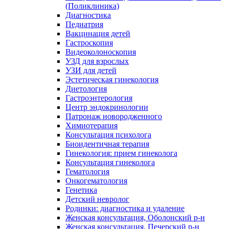
(Поликлиника)
Диагностика
Педиатрия
Вакцинация детей
Гастроскопия
Видеоколоноскопия
УЗД для взрослых
УЗИ для детей
Эстетическая гинекология
Диетология
Гастроэнтерология
Центр эндокринологии
Патронаж новородженного
Химиотерапия
Консультация психолога
Биоидентичная терапия
Гинекология: прием гинеколога
Консультация гинеколога
Гематология
Онкогематология
Генетика
Детский невролог
Родинки: диагностика и удаление
Женская консультация, Оболонский р-н
Женская консультация, Печерский р-н