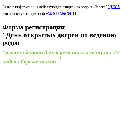
Больше информации о действующих скидках на роды в "Лелеке"
ЗДЕСЬ
или в контакт-центре по
☎️
+38 044-390-34-44
Форма
регистрации
"День открытых дверей по ведению
родов
"рекомендовано для беременных женщин с 22
"
недели беременности
Регистрация успешна!
Если вы зарегистрировались на ОНЛАЙН-лекцию –
в ближайшее время вам придет сообщение в Viber со ссылкой
на все ОНЛАЙН-лекции
,
которая
будет действительна до конца месяца
Если вы зарегистрировались на ОФЛАЙН-лекцию –
за день до мероприятия вам на Viber придет сообщение с