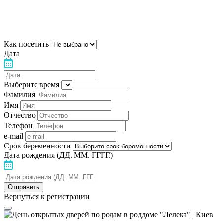
напоминанием о лекции
Благодарим за выбор "Лелеки"!
Как посетить
Дата
Выберите время
Фамилия
Имя
Отчество
Телефон
e-mail
Срок беременности
Дата рождения (ДД. ММ. ГГГГ.)
Вернуться к регистрации