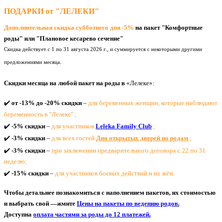
ПОДАРКИ от "ЛЕЛЕКИ"
Дополнительная скидка субботнего дня -5%
на пакет "Комфортные
роды" или "Плановое кесарево сечение"
Скидка действует с 1 по 31 августа 2026 г., и суммируется с некоторыми другими
предложениями месяца.
Скидки месяца на любой пакет на роды в
«Лелеке»:
✔️
от -13% до -20% скидки
–
для беременных женщин, которые наблюдают
беременность в "Лелеке" ;
✔️
-5% скидки
–
для участников
Leleka Family Club
;
✔️
-3% скидки
–
для всех гостей
Дня открытых дверей по родам
;
✔️
-3% скидки
–
при заключении предварительного договора с 22 по 31
неделю;
✔️
-15% скидки
–
для участников боевых действий и их жён.
Чтобы детальнее познакомиться с наполнением пакетов, их стоимостью
и выбрать свой —жмите
Цены на пакеты по ведению родов
.
Доступна
оплата частями за роды до 12 платежей
.