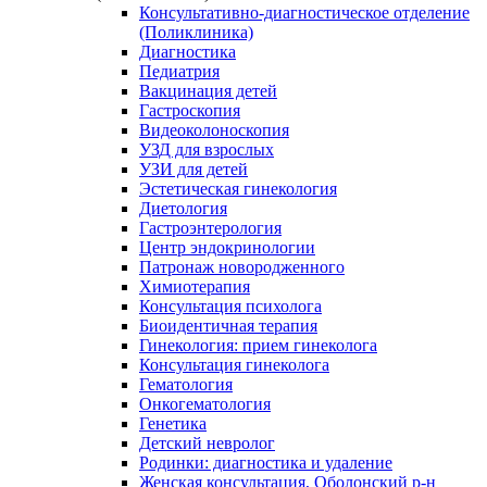
Консультативно-диагностическое отделение
(Поликлиника)
Диагностика
Педиатрия
Вакцинация детей
Гастроскопия
Видеоколоноскопия
УЗД для взрослых
УЗИ для детей
Эстетическая гинекология
Диетология
Гастроэнтерология
Центр эндокринологии
Патронаж новородженного
Химиотерапия
Консультация психолога
Биоидентичная терапия
Гинекология: прием гинеколога
Консультация гинеколога
Гематология
Онкогематология
Генетика
Детский невролог
Родинки: диагностика и удаление
Женская консультация, Оболонский р-н