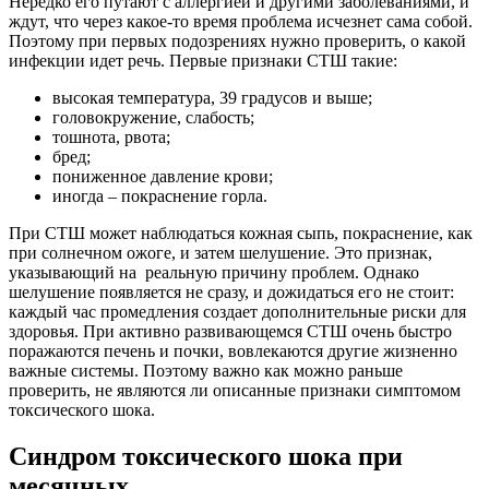
Нередко его путают с аллергией и другими заболеваниями, и
ждут, что через какое-то время проблема исчезнет сама собой.
Поэтому при первых подозрениях нужно проверить, о какой
инфекции идет речь. Первые признаки СТШ такие:
высокая температура, 39 градусов и выше;
головокружение, слабость;
тошнота, рвота;
бред;
пониженное давление крови;
иногда – покраснение горла.
При СТШ может наблюдаться кожная сыпь, покраснение, как
при солнечном ожоге, и затем шелушение. Это признак,
указывающий на реальную причину проблем. Однако
шелушение появляется не сразу, и дожидаться его не стоит:
каждый час промедления создает дополнительные риски для
здоровья. При активно развивающемся СТШ очень быстро
поражаются печень и почки, вовлекаются другие жизненно
важные системы. Поэтому важно как можно раньше
проверить, не являются ли описанные признаки симптомом
токсического шока.
Синдром токсического шока при
месячных