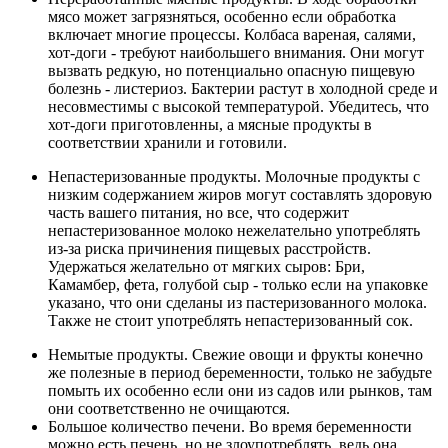
мясо может загрязняться, особенно если обработка
включает многие процессы. Колбаса вареная, салями,
хот-доги - требуют наибольшего внимания. Они могут
вызвать редкую, но потенциально опасную пищевую
болезнь - листериоз. Бактерии растут в холодной среде и
несовместимы с высокой температурой. Убедитесь, что
хот-доги приготовленны, а мясные продукты в
соответствии хранили и готовили.
Непастеризованные продукты. Молочные продукты с
низким содержанием жиров могут составлять здоровую
часть вашего питания, но все, что содержит
непастеризованное молоко нежелательно употреблять
из-за риска причинения пищевых расстройств.
Удержаться желательно от мягких сыров: Бри,
Камамбер, фета, голубой сыр - только если на упаковке
указано, что они сделаны из пастеризованного молока.
Также не стоит употреблять непастеризованный сок.
Немытые продукты. Свежие овощи и фрукты конечно
же полезные в период беременности, только не забудьте
помыть их особенно если они из садов или рынков, там
они соответственно не очищаются.
Большое количество печени. Во время беременности
можно есть печень, но не злоупотреблять, ведь она