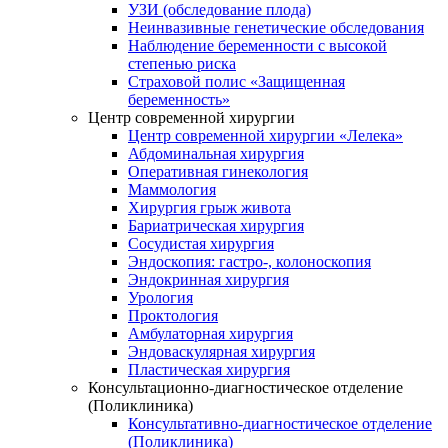
УЗИ (обследование плода)
Неинвазивные генетические обследования
Наблюдение беременности с высокой
степенью риска
Страховой полис «Защищенная
беременность»
Центр современной хирургии
Центр современной хирургии «Лелека»
Абдоминальная хирургия
Оперативная гинекология
Маммология
Хирургия грыж живота
Бариатрическая хирургия
Сосудистая хирургия
Эндоскопия: гастро-, колоноскопия
Эндокринная хирургия
Урология
Проктология
Амбулаторная хирургия
Эндоваскулярная хирургия
Пластическая хирургия
Консультационно-диагностическое отделение
(Поликлиника)
Консультативно-диагностическое отделение
(Поликлиника)