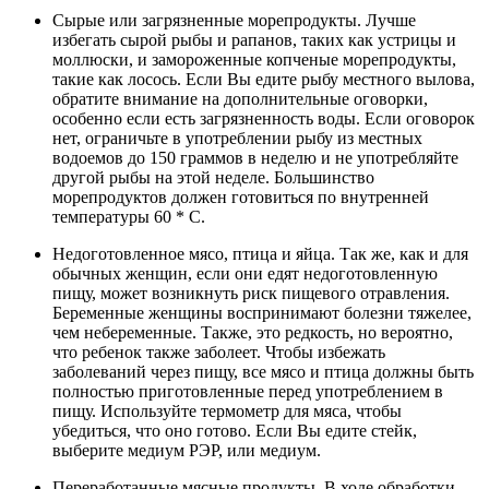
Сырые или загрязненные морепродукты. Лучше
избегать сырой рыбы и рапанов, таких как устрицы и
моллюски, и замороженные копченые морепродукты,
такие как лосось. Если Вы едите рыбу местного вылова,
обратите внимание на дополнительные оговорки,
особенно если есть загрязненность воды. Если оговорок
нет, ограничьте в употреблении рыбу из местных
водоемов до 150 граммов в неделю и не употребляйте
другой рыбы на этой неделе. Большинство
морепродуктов должен готовиться по внутренней
температуры 60 * C.
Недоготовленное мясо, птица и яйца. Так же, как и для
обычных женщин, если они едят недоготовленную
пищу, может возникнуть риск пищевого отравления.
Беременные женщины воспринимают болезни тяжелее,
чем небеременные. Также, это редкость, но вероятно,
что ребенок также заболеет. Чтобы избежать
заболеваний через пищу, все мясо и птица должны быть
полностью приготовленные перед употреблением в
пищу. Используйте термометр для мяса, чтобы
убедиться, что оно готово. Если Вы едите стейк,
выберите медиум РЭР, или медиум.
Переработанные мясные продукты. В ходе обработки