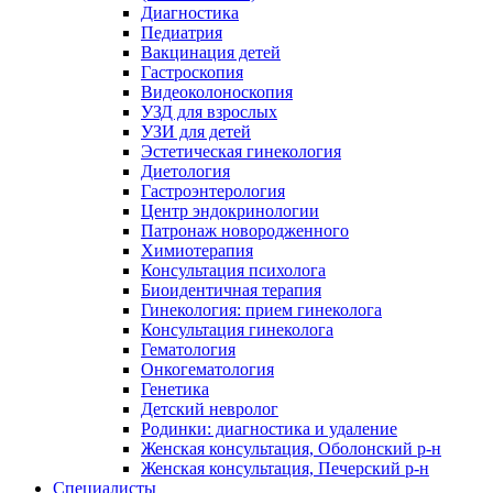
Диагностика
Педиатрия
Вакцинация детей
Гастроскопия
Видеоколоноскопия
УЗД для взрослых
УЗИ для детей
Эстетическая гинекология
Диетология
Гастроэнтерология
Центр эндокринологии
Патронаж новородженного
Химиотерапия
Консультация психолога
Биоидентичная терапия
Гинекология: прием гинеколога
Консультация гинеколога
Гематология
Онкогематология
Генетика
Детский невролог
Родинки: диагностика и удаление
Женская консультация, Оболонский р-н
Женская консультация, Печерский р-н
Специалисты