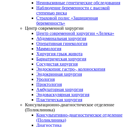
Неинвазивные генетические обследования
Наблюдение беременности с высокой
степенью риска
Страховой полис «Защищенная
беременность»
Центр современной хирургии
Центр современной хирургии «Лелека»
Абдоминальная хирургия
Оперативная гинекология
Маммология
Хирургия грыж живота
Бариатрическая хирургия
Сосудистая хирургия
Эндоскопия: гастро-, колоноскопия
Эндокринная хирургия
Урология
Проктология
Амбулаторная хирургия
Эндоваскулярная хирургия
Пластическая хирургия
Консультационно-диагностическое отделение
(Поликлиника)
Консультативно-диагностическое отделение
(Поликлиника)
Диагностика