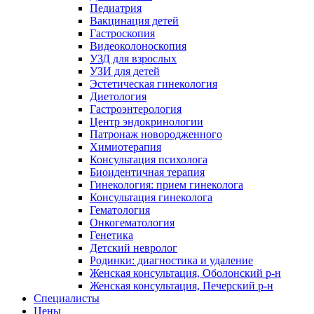
Педиатрия
Вакцинация детей
Гастроскопия
Видеоколоноскопия
УЗД для взрослых
УЗИ для детей
Эстетическая гинекология
Диетология
Гастроэнтерология
Центр эндокринологии
Патронаж новородженного
Химиотерапия
Консультация психолога
Биоидентичная терапия
Гинекология: прием гинеколога
Консультация гинеколога
Гематология
Онкогематология
Генетика
Детский невролог
Родинки: диагностика и удаление
Женская консультация, Оболонский р-н
Женская консультация, Печерский р-н
Специалисты
Цены