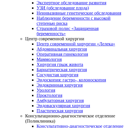
Экспертное обследование развития
УЗИ (обследование плода)
Неинвазивные генетические обследования
Наблюдение беременности с высокой
степенью риска
Страховой полис «Защищенная
беременность»
Центр современной хирургии
Центр современной хирургии «Лелека»
Абдоминальная хирургия
Оперативная гинекология
Маммология
Хирургия грыж живота
Бариатрическая хирургия
Сосудистая хирургия
Эндоскопия: гастро-, колоноскопия
Эндокринная хирургия
Урология
Проктология
Амбулаторная хирургия
Эндоваскулярная хирургия
Пластическая хирургия
Консультационно-диагностическое отделение
(Поликлиника)
Консультативно-диагностическое отделение