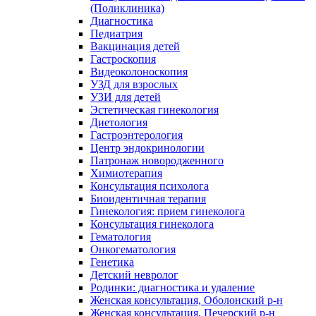
(Поликлиника)
Диагностика
Педиатрия
Вакцинация детей
Гастроскопия
Видеоколоноскопия
УЗД для взрослых
УЗИ для детей
Эстетическая гинекология
Диетология
Гастроэнтерология
Центр эндокринологии
Патронаж новородженного
Химиотерапия
Консультация психолога
Биоидентичная терапия
Гинекология: прием гинеколога
Консультация гинеколога
Гематология
Онкогематология
Генетика
Детский невролог
Родинки: диагностика и удаление
Женская консультация, Оболонский р-н
Женская консультация, Печерский р-н