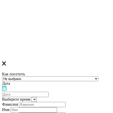
Если вы зарегистрировались на ОНЛАЙН-лекцию –
в ближайшее время вам придет сообщение в Viber со ссылкой
на все ОНЛАЙН-лекции
,
которая
будет действительна до конца месяца
Если вы зарегистрировались на ОФЛАЙН-лекцию –
за день до мероприятия вам на Viber придет сообщение с
напоминанием о лекции
Благодарим за выбор "Лелеки"!
Как посетить
Дата
Выберите время
Фамилия
Имя