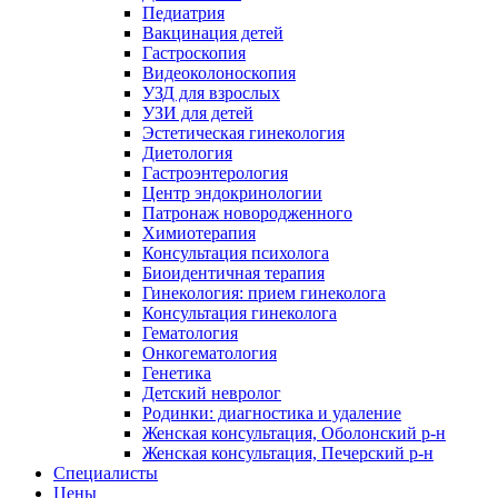
Педиатрия
Вакцинация детей
Гастроскопия
Видеоколоноскопия
УЗД для взрослых
УЗИ для детей
Эстетическая гинекология
Диетология
Гастроэнтерология
Центр эндокринологии
Патронаж новородженного
Химиотерапия
Консультация психолога
Биоидентичная терапия
Гинекология: прием гинеколога
Консультация гинеколога
Гематология
Онкогематология
Генетика
Детский невролог
Родинки: диагностика и удаление
Женская консультация, Оболонский р-н
Женская консультация, Печерский р-н
Специалисты
Цены