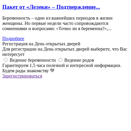
Пакет от «Лелеки» – Подтверждение...
Беременность – один из важнейших периодов в жизни
женщины. Но первые недели часто сопровождаются
сомнениями и вопросами: «Точно ли я беременна?»,...
Подробнее
Регистрация на День открытых дверей
Для регистрации на День открытых дверей выберите, что Вас
интересует
Ведение беременности
Ведение родов
Гарантируем 1,5 часа полезной и интересной информации.
Будем рады знакомству
💚
Зарегистрироваться
Регистрация успешна!
Если вы зарегистрировались на ОНЛАЙН-лекцию –
в ближайшее время вам придет сообщение в Viber со ссылкой
на все ОНЛАЙН-лекции
,
которая
будет действительна до конца месяца
Если вы зарегистрировались на ОФЛАЙН-лекцию –