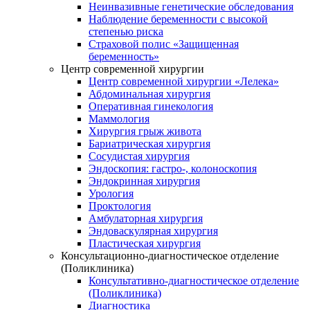
Неинвазивные генетические обследования
Наблюдение беременности с высокой
степенью риска
Страховой полис «Защищенная
беременность»
Центр современной хирургии
Центр современной хирургии «Лелека»
Абдоминальная хирургия
Оперативная гинекология
Маммология
Хирургия грыж живота
Бариатрическая хирургия
Сосудистая хирургия
Эндоскопия: гастро-, колоноскопия
Эндокринная хирургия
Урология
Проктология
Амбулаторная хирургия
Эндоваскулярная хирургия
Пластическая хирургия
Консультационно-диагностическое отделение
(Поликлиника)
Консультативно-диагностическое отделение
(Поликлиника)
Диагностика