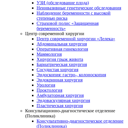
УЗИ (обследование плода)
Неинвазивные генетические обследования
Наблюдение беременности с высокой
степенью риска
Страховой полис «Защищенная
беременность»
Центр современной хирургии
Центр современной хирургии «Лелека»
Абдоминальная хирургия
Оперативная гинекология
Маммология
Хирургия грыж живота
Бариатрическая хирургия
Сосудистая хирургия
Эндоскопия: гастро-, колоноскопия
Эндокринная хирургия
Урология
Проктология
Амбулаторная хирургия
Эндоваскулярная хирургия
Пластическая хирургия
Консультационно-диагностическое отделение
(Поликлиника)
Консультативно-диагностическое отделение
(Поликлиника)