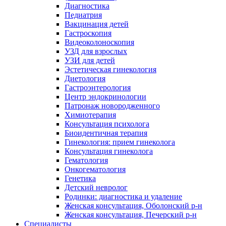
Диагностика
Педиатрия
Вакцинация детей
Гастроскопия
Видеоколоноскопия
УЗД для взрослых
УЗИ для детей
Эстетическая гинекология
Диетология
Гастроэнтерология
Центр эндокринологии
Патронаж новородженного
Химиотерапия
Консультация психолога
Биоидентичная терапия
Гинекология: прием гинеколога
Консультация гинеколога
Гематология
Онкогематология
Генетика
Детский невролог
Родинки: диагностика и удаление
Женская консультация, Оболонский р-н
Женская консультация, Печерский р-н
Специалисты