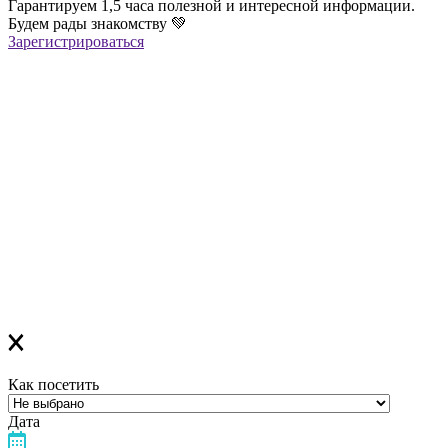
Гарантируем 1,5 часа полезной и интересной информации.
Будем рады знакомству
💚
Зарегистрироваться
Регистрация успешна!
Если вы зарегистрировались на ОНЛАЙН-лекцию –
в ближайшее время вам придет сообщение в Viber со ссылкой
на все ОНЛАЙН-лекции
,
которая
будет действительна до конца месяца
Если вы зарегистрировались на ОФЛАЙН-лекцию –
за день до мероприятия вам на Viber придет сообщение с
напоминанием о лекции
Благодарим за выбор "Лелеки"!
Как посетить
Дата