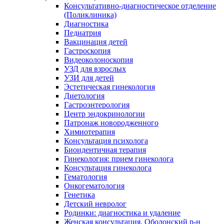
Консультативно-диагностическое отделение
(Поликлиника)
Диагностика
Педиатрия
Вакцинация детей
Гастроскопия
Видеоколоноскопия
УЗД для взрослых
УЗИ для детей
Эстетическая гинекология
Диетология
Гастроэнтерология
Центр эндокринологии
Патронаж новородженного
Химиотерапия
Консультация психолога
Биоидентичная терапия
Гинекология: прием гинеколога
Консультация гинеколога
Гематология
Онкогематология
Генетика
Детский невролог
Родинки: диагностика и удаление
Женская консультация, Оболонский р-н