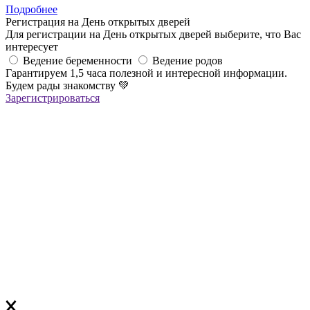
Подробнее
Регистрация на День открытых дверей
Для регистрации на День открытых дверей выберите, что Вас
интересует
Ведение беременности
Ведение родов
Гарантируем 1,5 часа полезной и интересной информации.
Будем рады знакомству
💚
Зарегистрироваться
Регистрация успешна!
Если вы зарегистрировались на ОНЛАЙН-лекцию –
в ближайшее время вам придет сообщение в Viber со ссылкой
на все ОНЛАЙН-лекции
,
которая
будет действительна до конца месяца
Если вы зарегистрировались на ОФЛАЙН-лекцию –
за день до мероприятия вам на Viber придет сообщение с
напоминанием о лекции
Благодарим за выбор "Лелеки"!