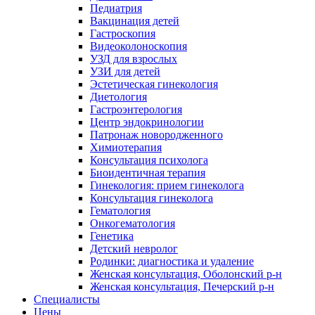
Педиатрия
Вакцинация детей
Гастроскопия
Видеоколоноскопия
УЗД для взрослых
УЗИ для детей
Эстетическая гинекология
Диетология
Гастроэнтерология
Центр эндокринологии
Патронаж новородженного
Химиотерапия
Консультация психолога
Биоидентичная терапия
Гинекология: прием гинеколога
Консультация гинеколога
Гематология
Онкогематология
Генетика
Детский невролог
Родинки: диагностика и удаление
Женская консультация, Оболонский р-н
Женская консультация, Печерский р-н
Специалисты
Цены