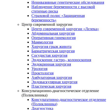
Неинвазивные генетические обследования
Наблюдение беременности с высокой
степенью риска
Страховой полис «Защищенная
беременность»
Центр современной хирургии
Центр современной хирургии «Лелека»
Абдоминальная хирургия
Оперативная гинекология
Маммология
Хирургия грыж живота
Бариатрическая хирургия
Сосудистая хирургия
Эндоскопия: гастро-, колоноскопия
Эндокринная хирургия
Урология
Проктология
Амбулаторная хирургия
Эндоваскулярная хирургия
Пластическая хирургия
Консультационно-диагностическое отделение
(Поликлиника)
Консультативно-диагностическое отделение
(Поликлиника)
Диагностика