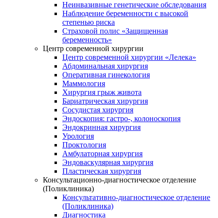
Неинвазивные генетические обследования
Наблюдение беременности с высокой
степенью риска
Страховой полис «Защищенная
беременность»
Центр современной хирургии
Центр современной хирургии «Лелека»
Абдоминальная хирургия
Оперативная гинекология
Маммология
Хирургия грыж живота
Бариатрическая хирургия
Сосудистая хирургия
Эндоскопия: гастро-, колоноскопия
Эндокринная хирургия
Урология
Проктология
Амбулаторная хирургия
Эндоваскулярная хирургия
Пластическая хирургия
Консультационно-диагностическое отделение
(Поликлиника)
Консультативно-диагностическое отделение
(Поликлиника)
Диагностика