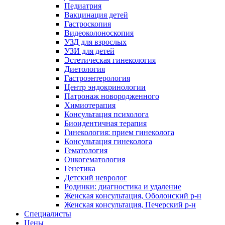
Педиатрия
Вакцинация детей
Гастроскопия
Видеоколоноскопия
УЗД для взрослых
УЗИ для детей
Эстетическая гинекология
Диетология
Гастроэнтерология
Центр эндокринологии
Патронаж новородженного
Химиотерапия
Консультация психолога
Биоидентичная терапия
Гинекология: прием гинеколога
Консультация гинеколога
Гематология
Онкогематология
Генетика
Детский невролог
Родинки: диагностика и удаление
Женская консультация, Оболонский р-н
Женская консультация, Печерский р-н
Специалисты
Цены