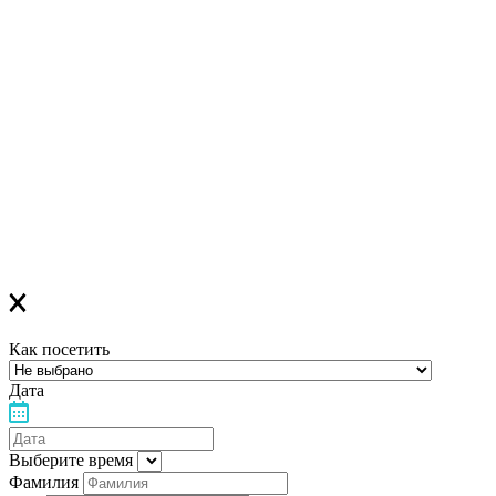
Регистрация успешна!
Если вы зарегистрировались на ОНЛАЙН-лекцию –
в ближайшее время вам придет сообщение в Viber со ссылкой
на все ОНЛАЙН-лекции
,
которая
будет действительна до конца месяца
Если вы зарегистрировались на ОФЛАЙН-лекцию –
за день до мероприятия вам на Viber придет сообщение с
напоминанием о лекции
Благодарим за выбор "Лелеки"!
Как посетить
Дата
Выберите время
Фамилия