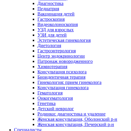
Диагностика
Педиатрия
Вакцинация детей
Гастроскопия
Видеоколоноскопия
УЗД для взрослых
УЗИ для детей
Эстетическая гинекология
Диетология
Гастроэнтерология
Центр эндокринологии
Патронаж новородженного
Химиотерапия
Консультация психолога
Биоидентичная терапия
Гинекология: прием гинеколога
Консультация гинеколога
Гематология
Онкогематология
Генетика
Детский невролог
Родинки: диагностика и удаление
Женская консультация, Оболонский р-н
Женская консультация, Печерский р-н
Специалисты