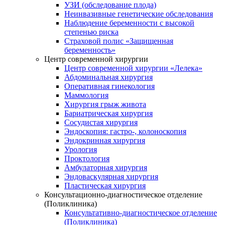
УЗИ (обследование плода)
Неинвазивные генетические обследования
Наблюдение беременности с высокой
степенью риска
Страховой полис «Защищенная
беременность»
Центр современной хирургии
Центр современной хирургии «Лелека»
Абдоминальная хирургия
Оперативная гинекология
Маммология
Хирургия грыж живота
Бариатрическая хирургия
Сосудистая хирургия
Эндоскопия: гастро-, колоноскопия
Эндокринная хирургия
Урология
Проктология
Амбулаторная хирургия
Эндоваскулярная хирургия
Пластическая хирургия
Консультационно-диагностическое отделение
(Поликлиника)
Консультативно-диагностическое отделение
(Поликлиника)