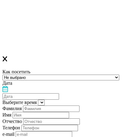
которая
будет действительна до конца месяца
Если вы зарегистрировались на ОФЛАЙН-лекцию –
за день до мероприятия вам на Viber придет сообщение с
напоминанием о лекции
Благодарим за выбор "Лелеки"!
Как посетить
Дата
Выберите время
Фамилия
Имя
Отчество
Телефон
e-mail