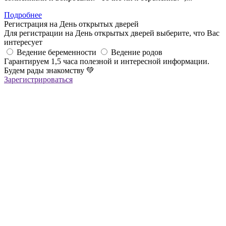
Подробнее
Регистрация на День открытых дверей
Для регистрации на День открытых дверей выберите, что Вас
интересует
Ведение беременности
Ведение родов
Гарантируем 1,5 часа полезной и интересной информации.
Будем рады знакомству
💚
Зарегистрироваться
Регистрация успешна!
Если вы зарегистрировались на ОНЛАЙН-лекцию –
в ближайшее время вам придет сообщение в Viber со ссылкой
на все ОНЛАЙН-лекции
,
которая
будет действительна до конца месяца
Если вы зарегистрировались на ОФЛАЙН-лекцию –
за день до мероприятия вам на Viber придет сообщение с
напоминанием о лекции
Благодарим за выбор "Лелеки"!