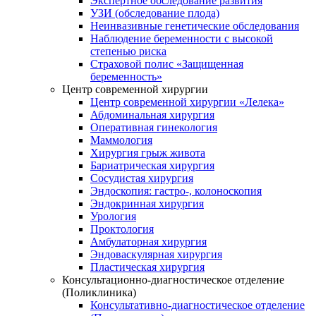
Экспертное обследование развития
УЗИ (обследование плода)
Неинвазивные генетические обследования
Наблюдение беременности с высокой
степенью риска
Страховой полис «Защищенная
беременность»
Центр современной хирургии
Центр современной хирургии «Лелека»
Абдоминальная хирургия
Оперативная гинекология
Маммология
Хирургия грыж живота
Бариатрическая хирургия
Сосудистая хирургия
Эндоскопия: гастро-, колоноскопия
Эндокринная хирургия
Урология
Проктология
Амбулаторная хирургия
Эндоваскулярная хирургия
Пластическая хирургия
Консультационно-диагностическое отделение
(Поликлиника)
Консультативно-диагностическое отделение