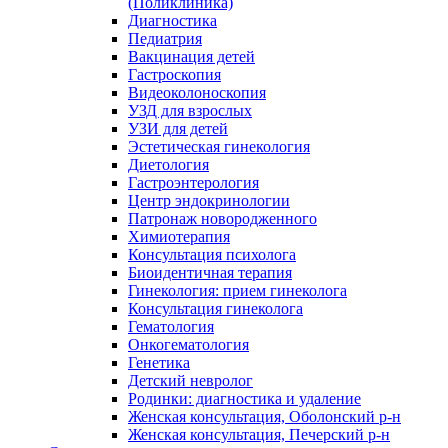
(Поликлиника)
Диагностика
Педиатрия
Вакцинация детей
Гастроскопия
Видеоколоноскопия
УЗД для взрослых
УЗИ для детей
Эстетическая гинекология
Диетология
Гастроэнтерология
Центр эндокринологии
Патронаж новородженного
Химиотерапия
Консультация психолога
Биоидентичная терапия
Гинекология: прием гинеколога
Консультация гинеколога
Гематология
Онкогематология
Генетика
Детский невролог
Родинки: диагностика и удаление
Женская консультация, Оболонский р-н
Женская консультация, Печерский р-н