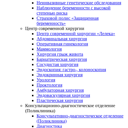
Неинвазивные генетические обследования
Наблюдение беременности с высокой
степенью риска
Страховой полис «Защищенная
беременность»
Центр современной хирургии
Центр современной хирургии «Лелека»
Абдоминальная хирургия
Оперативная гинекология
Маммология
Хирургия грыж живота
Бариатрическая хирургия
Сосудистая хирургия
Эндоскопия: гастро-, колоноскопия
Эндокринная хирургия
Урология
Проктология
Амбулаторная хирургия
Эндоваскулярная хирургия
Пластическая хирургия
Консультационно-диагностическое отделение
(Поликлиника)
Консультативно-диагностическое отделение
(Поликлиника)
Диагностика