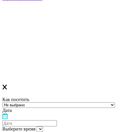
Регистрация успешна!
Если вы зарегистрировались на ОНЛАЙН-лекцию –
в ближайшее время вам придет сообщение в Viber со ссылкой
на все ОНЛАЙН-лекции
,
которая
будет действительна до конца месяца
Если вы зарегистрировались на ОФЛАЙН-лекцию –
за день до мероприятия вам на Viber придет сообщение с
напоминанием о лекции
Благодарим за выбор "Лелеки"!
Как посетить
Дата
Выберите время