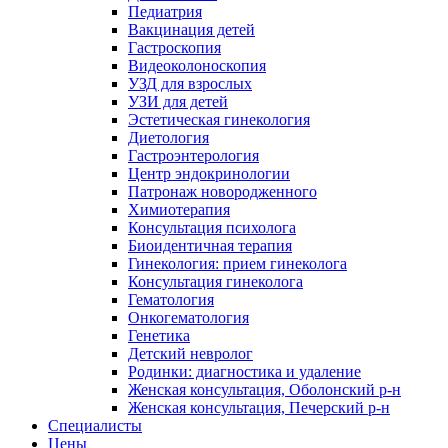
Педиатрия
Вакцинация детей
Гастроскопия
Видеоколоноскопия
УЗД для взрослых
УЗИ для детей
Эстетическая гинекология
Диетология
Гастроэнтерология
Центр эндокринологии
Патронаж новородженного
Химиотерапия
Консультация психолога
Биоидентичная терапия
Гинекология: прием гинеколога
Консультация гинеколога
Гематология
Онкогематология
Генетика
Детский невролог
Родинки: диагностика и удаление
Женская консультация, Оболонский р-н
Женская консультация, Печерский р-н
Специалисты
Цены